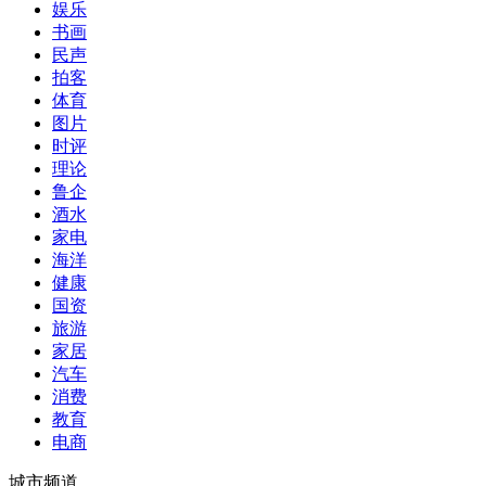
娱乐
书画
民声
拍客
体育
图片
时评
理论
鲁企
酒水
家电
海洋
健康
国资
旅游
家居
汽车
消费
教育
电商
城市频道