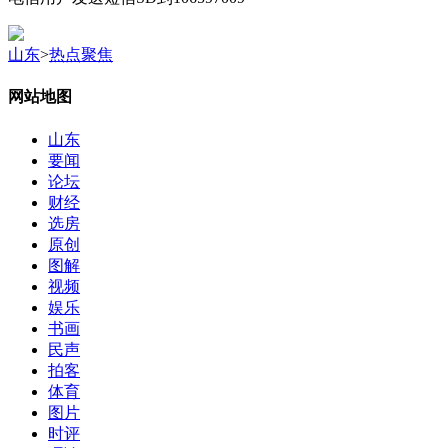
山东
>
热点聚焦
网站地图
山东
要闻
论坛
财经
选房
原创
图解
视频
娱乐
书画
民声
拍客
体育
图片
时评