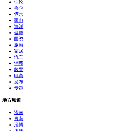
理论
鲁企
酒水
家电
海洋
健康
国资
旅游
家居
汽车
消费
教育
电商
发布
专题
地方频道
济南
青岛
淄博
枣庄