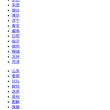
东营
烟台
潍坊
济宁
泰安
威海
日照
临沂
德州
聊城
滨州
菏泽
山东
要闻
论坛
财经
选房
原创
图解
视频