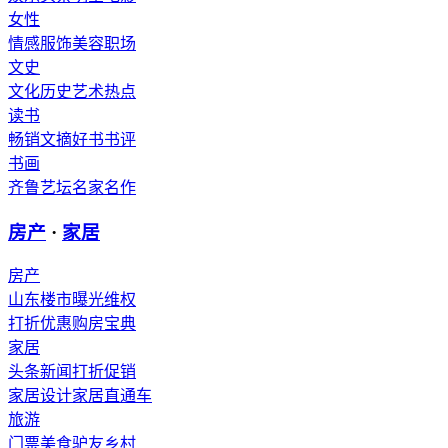
女性
情感
服饰
美容
职场
文史
文化
历史
艺术
热点
读书
畅销
文摘
好书
书评
书画
齐鲁艺坛
名家
名作
房产
·
家居
房产
山东楼市
曝光维权
打折优惠
购房宝典
家居
头条新闻
打折促销
家居设计
家居直通车
旅游
门票
美食
驴友
乡村