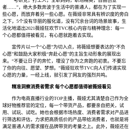
“考研党，打工人，全职妈妈，职场精英，自由创业
者……”，绝大多数奔波于生活中的普通人，都在为了实现一
些心愿，而放弃着另一些心愿。在薇娅非常具有辨识度的旁白
之下，5个没有华丽的服化道，没有冗余台词的场景故事，生
活化地道出2021薇娅狂欢节TVC核心内容与精神理念：每一
个心愿都值得被看见，有心愿就跑着去实现。
宣传片以一个“心愿”为切入点，将薇娅想要表达的“不负
心愿”和鼓励大家积极“奔赴心愿”的主旨生动形象的展现出
来。“不要让日子的奔忙，埋没了你为之奔跑的初衷。不要忘
了你的向往、愿望、梦想。”薇娅狂欢节TVC向人们传递实现
心愿的力量，一经上线，就引发了网友的强烈共鸣。
精准洞察消费者需求 每个心愿都值得被薇娅看见
作为电商直播行业的TOP主播，薇娅尤其清楚自己作为全
球好物推荐官的定位，每一个带货产品，都要亲自把关，试
用、试玩、试吃。她也会根据市场热度、消费者需求对产品进
行筛选和评估，力求把高质低价的产品带给消费者，也就是将
满足普通人的需求摆在品牌带货的考量之上。此外，薇娅还在