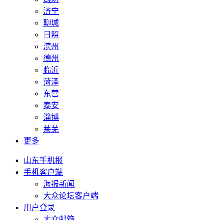
济宁
聊城
日照
滨州
德州
临沂
菏泽
东营
泰安
淄博
莱芜
更多
山东手机报
手机客户端
海报新闻
大众论坛客户端
用户登录
大众邮箱