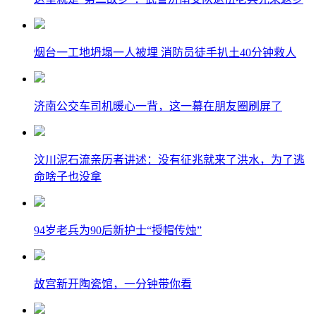
烟台一工地坍塌一人被埋 消防员徒手扒土40分钟救人
济南公交车司机暖心一背，这一幕在朋友圈刷屏了
汶川泥石流亲历者讲述：没有征兆就来了洪水，为了逃
命啥子也没拿
94岁老兵为90后新护士“授帽传烛”
故宫新开陶瓷馆，一分钟带你看