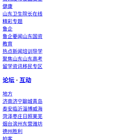
健康
山东卫生
院长在线
精彩专题
鲁企
鲁企要闻
山东国资
教育
热点新闻
培训导学
聚焦山东
山东高考
留学资讯
移民专区
论坛
·
互动
地方
济南
济宁
聊城
青岛
泰安
临沂
淄博
威海
菏泽
枣庄
日照
莱芜
烟台
滨州
东营
潍坊
德州
胜利
拍客