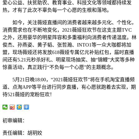
爱心公益、扶贫助农、教育事业、科技文化等领域都持续发
热，才有了此次不辜负每一个心愿的生根和落地。
如今，关注薇娅直播间的消费者越来越多元化、个性化，
消费需求也在不断地变化，2021薇娅狂欢节在这支主题TVC
之外，还用豪华的明星阵容和多重福利向消费者传递温度。林
俊杰、孙燕姿、黄子韬、张哲瀚、INTO1等一众大咖都将加
盟，现场薇娅还将发放618薇娅专属亿元补贴红包，届时直播
间还有5.21元秒杀好礼、明星现场抽奖、抽“锦鲤”大奖等多种
惊喜活动，真正践行“不负每一个心愿”的主题概念。
5月21日晚18:00，“2021薇娅狂欢节”将在手机淘宝直播频
道、点淘APP等平台进行同步直播，有心愿就跑着去实现，期
待521薇娅的宠粉狂欢！
初审编辑：
责任编辑：胡玥姣