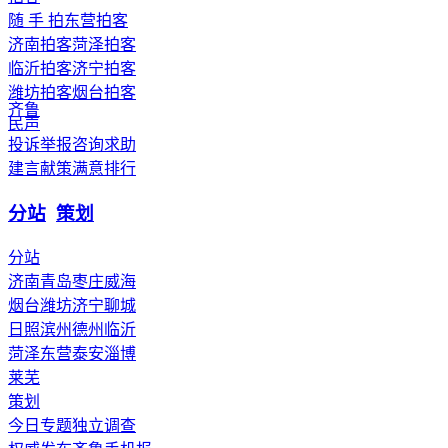
随 手 拍
东营拍客
济南拍客
菏泽拍客
临沂拍客
济宁拍客
潍坊拍客
烟台拍客
齐鲁
民声
投诉举报
咨询求助
建言献策
满意排行
分站
策划
分站
济南
青岛
枣庄
威海
烟台
潍坊
济宁
聊城
日照
滨州
德州
临沂
菏泽
东营
泰安
淄博
莱芜
策划
今日专题
独立调查