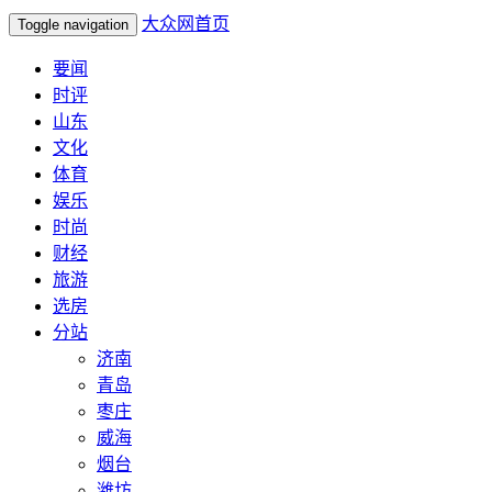
大众网首页
Toggle navigation
要闻
时评
山东
文化
体育
娱乐
时尚
财经
旅游
选房
分站
济南
青岛
枣庄
威海
烟台
潍坊