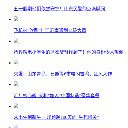
五一假期他们依然守护！山东民警的点滴瞬间
飞机被“吹跑”！江苏南通刮14级大风
抢救触电小学生的蓝衣爷爷找到了！他的身份令人敬佩
突发！山东青岛、日照等6市电闪雷鸣、狂风大作
叮！核心舱“天和”加入“中国制造”豪华套餐
从出生到新生 一场跨越100天的“生死闯关”