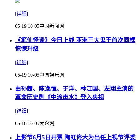
[详细]
05-19 10-05
中国新闻网
《笔仙怪谈》今日上线 亚洲三大鬼王首次同框
惊悚升级
[详细]
05-19 10-05
中国娱乐网
由孙茜、陈逸恒、于洋、林江国、左翔主演的
革命历史剧《中流击水》登入央视
[详细]
05-18 16-05
大众网
上影节6月5日开票 陶虹佟大为出任上视节评委