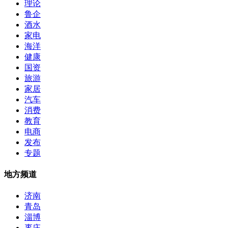
理论
鲁企
酒水
家电
海洋
健康
国资
旅游
家居
汽车
消费
教育
电商
发布
专题
地方频道
济南
青岛
淄博
枣庄