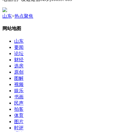
山东
>
热点聚焦
网站地图
山东
要闻
论坛
财经
选房
原创
图解
视频
娱乐
书画
民声
拍客
体育
图片
时评