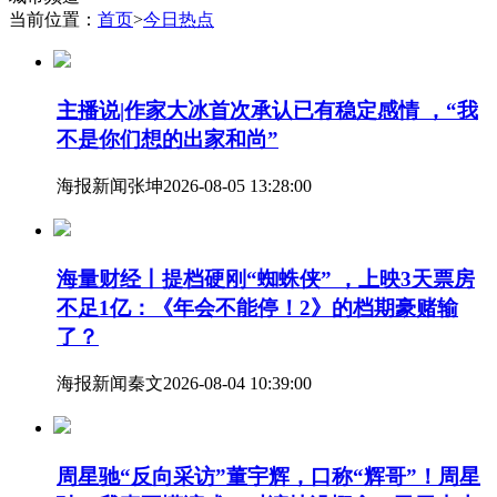
当前位置：
首页
>
今日热点
主播说|作家大冰首次承认已有稳定感情 ，“我
不是你们想的出家和尚”
海报新闻
张坤
2026-08-05 13:28:00
海量财经丨提档硬刚“蜘蛛侠” ，上映3天票房
不足1亿：《年会不能停！2》的档期豪赌输
了？
海报新闻
秦文
2026-08-04 10:39:00
周星驰“反向采访”董宇辉，口称“辉哥”！周星