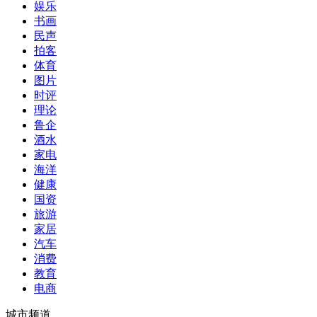
娱乐
书画
民声
拍客
体育
图片
时评
理论
鲁企
酒水
家电
海洋
健康
国资
旅游
家居
汽车
消费
教育
电商
城市频道