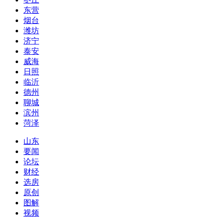
东营
烟台
潍坊
济宁
泰安
威海
日照
临沂
德州
聊城
滨州
菏泽
山东
要闻
论坛
财经
选房
原创
图解
视频