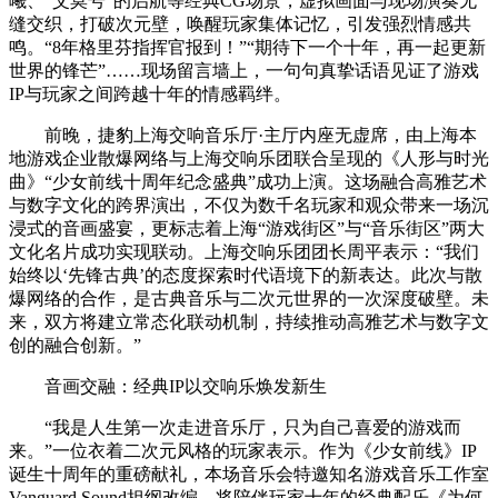
曦、“艾莫号”的启航等经典CG场景，虚拟画面与现场演奏无
缝交织，打破次元壁，唤醒玩家集体记忆，引发强烈情感共
鸣。“8年格里芬指挥官报到！”“期待下一个十年，再一起更新
世界的锋芒”……现场留言墙上，一句句真挚话语见证了游戏
IP与玩家之间跨越十年的情感羁绊。
前晚，捷豹上海交响音乐厅·主厅内座无虚席，由上海本
地游戏企业散爆网络与上海交响乐团联合呈现的《人形与时光
曲》“少女前线十周年纪念盛典”成功上演。这场融合高雅艺术
与数字文化的跨界演出，不仅为数千名玩家和观众带来一场沉
浸式的音画盛宴，更标志着上海“游戏街区”与“音乐街区”两大
文化名片成功实现联动。上海交响乐团团长周平表示：“我们
始终以‘先锋古典’的态度探索时代语境下的新表达。此次与散
爆网络的合作，是古典音乐与二次元世界的一次深度破壁。未
来，双方将建立常态化联动机制，持续推动高雅艺术与数字文
创的融合创新。”
音画交融：经典IP以交响乐焕发新生
“我是人生第一次走进音乐厅，只为自己喜爱的游戏而
来。”一位衣着二次元风格的玩家表示。作为《少女前线》IP
诞生十周年的重磅献礼，本场音乐会特邀知名游戏音乐工作室
Vanguard Sound担纲改编，将陪伴玩家十年的经典配乐《为何