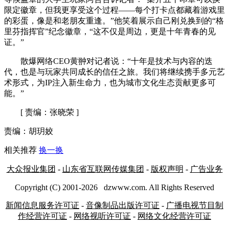
限定徽章，但我更享受这个过程——每个打卡点都藏着游戏里
的彩蛋，像是和老朋友重逢。”他笑着展示自己刚兑换到的“格
里芬指挥官”纪念徽章，“这不仅是周边，更是十年青春的见
证。”
散爆网络CEO黄翀对记者说：“十年是技术与内容的迭
代，也是与玩家共同成长的信任之旅。我们将继续携手多元艺
术形式，为IP注入新生命力，也为城市文化生态贡献更多可
能。”
[ 责编：张晓荣 ]
责编：胡玥姣
相关推荐
换一换
大众报业集团
-
山东省互联网传媒集团
-
版权声明
-
广告业务
Copyright (C) 2001-
2026
dzwww.com. All Rights Reserved
新闻信息服务许可证
-
音像制品出版许可证
-
广播电视节目制
作经营许可证
-
网络视听许可证
-
网络文化经营许可证