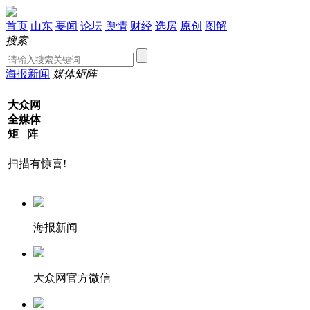
首页
山东
要闻
论坛
舆情
财经
选房
原创
图解
搜索
海报新闻
媒体矩阵
大众网
全媒体
矩 阵
扫描有惊喜!
海报新闻
大众网官方微信