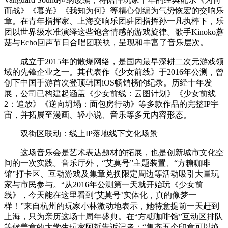
而战》《暮光》《我知为何》等精心创编为气势恢宏的交响乐
章。在青年指挥家、上海交响乐团驻团指挥孙一凡执棒下，乐
团以世界级水准演绎这些饱含情感的游戏旋律。歌手Kinoko蘑
菇与Echo回声节日合唱团联袂，呈现和丰富了音乐层次。
成立于2015年的散爆网络，是国内最早深耕二次元游戏领
域的先锋企业之一。其代表作《少女前线》于2016年公测，曾
创下中国手游首次登顶韩国iOS畅销榜的纪录。历经十年发
展，公司已构建起涵盖《少女前线：云图计划》《少女前线
2：追放》《逆向坍塌：面包房行动》等多款作品的完整IP宇
宙，并拓展至漫画、轻小说、音乐等多元内容形态。
双街区联动：线上IP落地线下文化场景
这场音乐会是艺术表达题材的拓展，也是创新城市文化空
间的一次实践。音乐厅外，“艾莫号”主题装置、“方糖咖啡
馆”打卡区、互动游戏及集章兑换限定周边等活动吸引大量玩
家与市民参与。“从2016年公测第一天就开始玩《少女前
线》，今天能在这里看到‘艾莫号’实体化，真的像梦一
样！”来自杭州的玩家小林激动地表示，她特意提前一天赶到
上海，只为亲历这场十周年盛典。在“方糖咖啡馆”互动区排队
等候盖章的大学生玩家阿哲告诉记者：“集齐五个印章可以换