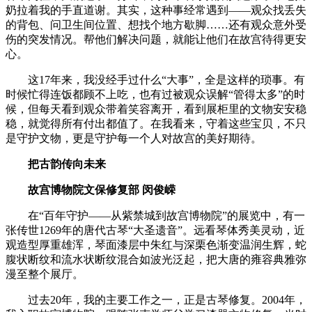
奶拉着我的手直道谢。其实，这种事经常遇到——观众找丢失
的背包、问卫生间位置、想找个地方歇脚……还有观众意外受
伤的突发情况。帮他们解决问题，就能让他们在故宫待得更安
心。
这17年来，我没经手过什么“大事”，全是这样的琐事。有
时候忙得连饭都顾不上吃，也有过被观众误解“管得太多”的时
候，但每天看到观众带着笑容离开，看到展柜里的文物安安稳
稳，就觉得所有付出都值了。在我看来，守着这些宝贝，不只
是守护文物，更是守护每一个人对故宫的美好期待。
把古韵传向未来
故宫博物院文保修复部 闵俊嵘
在“百年守护——从紫禁城到故宫博物院”的展览中，有一
张传世1269年的唐代古琴“大圣遗音”。远看琴体秀美灵动，近
观造型厚重雄浑，琴面漆层中朱红与深栗色渐变温润生辉，蛇
腹状断纹和流水状断纹混合如波光泛起，把大唐的雍容典雅弥
漫至整个展厅。
过去20年，我的主要工作之一，正是古琴修复。2004年，