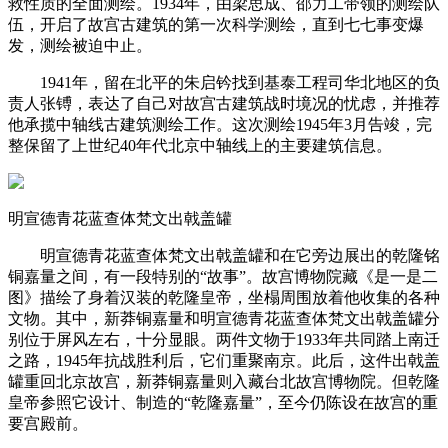
救性质的全面测绘。1934年，由梁思成、邵力工带领的测绘队
伍，开启了故宫古建筑的第一次科学测绘，直到七七事变爆
发，测绘被迫中止。
1941年，留在北平的朱启钤找到基泰工程司华北地区的负
责人张镈，表达了自己对故宫古建筑战时境况的忧虑，并推荐
他承揽中轴线古建筑测绘工作。这次测绘1945年3月告竣，完
整保留了上世纪40年代北京中轴线上的主要建筑信息。
明宣德青花蓝查体梵文出戟盖罐
明宣德青花蓝查体梵文出戟盖罐和在它旁边展出的乾隆铭
铜嘉量之间，有一段特别的“故事”。故宫博物院藏《是一是二
图》描绘了身着汉装的乾隆皇帝，坐榻周围放着他收集的各种
文物。其中，新莽铜嘉量和明宣德青花蓝查体梵文出戟盖罐分
别位于屏风左右，十分显眼。两件文物于1933年共同踏上南迁
之路，1945年抗战胜利后，它们重聚南京。此后，这件出戟盖
罐重回北京故宫，新莽铜嘉量则入藏台北故宫博物院。但乾隆
皇帝参照它设计、制造的“乾隆嘉量”，至今仍陈设在故宫的重
要宫殿前。