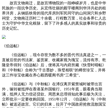
故宫文物南迁，是故宫博物院的一段峥嵘岁月，也是中华
民族的一段抗争历史。从宏伟壮丽的殿宇楼阁到华洋共处的租
界洋房，从钢筋铁骨的现代库房到军民同守的山间洞穴和乡野
祠堂，文物南迁历时二十余载，行程数万里，社会各界仁人志
士为守护中华文化根脉，留下了许多感人的真实故事和珍贵的
历史记忆。
《伯远帖》
《伯远帖》，现今存世为数不多的晋代书法真迹之一，一
直被后世的书法家、鉴赏家、收藏家视为瑰宝，流传有序。乾
隆皇帝得到《伯远帖》后，便将其与内府所藏《快雪时晴帖》
和《中秋帖》合称为“千古墨妙，珠璧相联”的稀世珍宝，并将
这三件珍宝收藏在养心殿西暖阁书房“三希堂”。
《伯远帖》与《中秋帖》在溥仪离开紫禁城时被带出宫
外，辗转被抵押在香港某外国银行。1951年底，眼看典当期
满，抵押人无力偿还贷款。周恩来总理得知此事后极为关注，
立即批示一定要收购回国。1951年12月，《伯远帖》与《中秋
帖》被送还故宫。它们的归来，拉开了中国政府抢救流散国宝