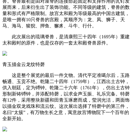
兽。脊兽最初是由对屋脊的连接部起固定和支撑作用的瓦钉发
展而来，后来衍生出了装饰功能。不同等级的建筑，脊兽的数
量和形式有严格限制。故宫太和殿为等级最高的中国古建筑，
是唯一拥有10只脊兽的宫殿，其顺序为：龙、凤、狮子、天
马、海马、狻猊、押鱼、獬豸、斗牛、行什。
此次展出的琉璃脊兽，是清康熙三十四年（1695年）重建
太和殿时的原件，也是仅存的一套太和殿脊兽原件。
青玉描金云龙纹特磬
这是整个展览的最后一件文物。清代平定准噶尔后，玉路
畅通、玉贡不绝。乾隆二十四年（1759年），江西出土古钟，
供入朝廷，定为镈钟。乾隆二十六年（1761年），仿出土古钟
形制新铸镈钟，并添配特磬，以求金声玉振、礼乐完备。特磬
有12件，采用整块新疆和田青玉琢磨而成，莹润光洁，两面饰
以描金双龙戏珠和流云纹。这次展出选择了特磬中的第三件，
名曰“太簇”，有万物生长之意，寓意故宫博物院下一个百年的
全新开始。