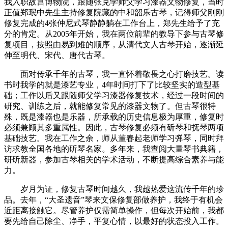
我入职故宫博物院，跟随张克学师父学习漆器文物修复，当时
正值郑珉中先生主持修复院藏的中和韶乐古琴，记得师父刚刚
修复完成的4张仲尼式琴静静躺在工作台上，郑先生给予了充
分的肯定。从2005年开始，我在两位前辈的教导下参与古琴修
复项目，按照由易到难的顺序，从清代文人古琴开始，逐渐延
伸至明代、宋代、唐代古琴。
面对传承千年的古琴，我一直怀着敬畏之心打磨技艺。读
书时我学的就是漆艺专业，4年时间打下了比较坚实的造型基
础；工作以后又跟随师父学习漆器修复技术，经过一段时间的
研究、训练之后，就能修复常见的漆器文物了。但古琴很特
殊，既是漆器也是乐器，所承载的历史信息极为厚重，修复时
必须兼顾其多重属性。因此，古琴修复必须有斫琴和抚琴两项
基础技艺。我在工作之余，师从董春起老师学习弹琴，同时拜
访求教全国各地的斫琴名家。多年来，我查阅大量琴书典籍，
研斫新器，参加古琴相关的学术活动，不断提高综合素养与能
力。
岁月为证，修复古琴时间越久，我越热爱这流传千年的珍
品。去年，“大圣遗音”琴来文保修复部做养护，我终于有机会
近距离接触它。尽管养护仅需简单操作，但每次开始前，我都
要先给自己除尘、净手，平复心情，以最好的状态投入工作。