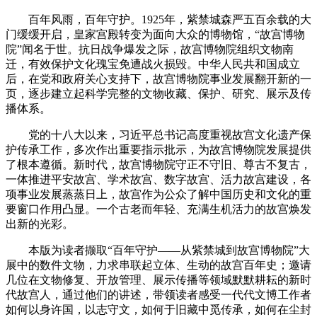
百年风雨，百年守护。1925年，紫禁城森严五百余载的大
门缓缓开启，皇家宫殿转变为面向大众的博物馆，“故宫博物
院”闻名于世。抗日战争爆发之际，故宫博物院组织文物南
迁，有效保护文化瑰宝免遭战火损毁。中华人民共和国成立
后，在党和政府关心支持下，故宫博物院事业发展翻开新的一
页，逐步建立起科学完整的文物收藏、保护、研究、展示及传
播体系。
党的十八大以来，习近平总书记高度重视故宫文化遗产保
护传承工作，多次作出重要指示批示，为故宫博物院发展提供
了根本遵循。新时代，故宫博物院守正不守旧、尊古不复古，
一体推进平安故宫、学术故宫、数字故宫、活力故宫建设，各
项事业发展蒸蒸日上，故宫作为公众了解中国历史和文化的重
要窗口作用凸显。一个古老而年轻、充满生机活力的故宫焕发
出新的光彩。
本版为读者撷取“百年守护——从紫禁城到故宫博物院”大
展中的数件文物，力求串联起立体、生动的故宫百年史；邀请
几位在文物修复、开放管理、展示传播等领域默默耕耘的新时
代故宫人，通过他们的讲述，带领读者感受一代代文博工作者
如何以身许国，以志守文，如何于旧藏中觅传承，如何在尘封