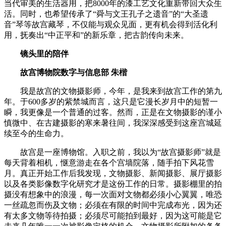
当代审美的生活器用，把8000年的漆工艺文化重新带回大众生
活。同时，也希望传承了“舜与文王孔子之遗音”的“大圣遗
音”琴等故宫藏琴，不仅能与观众见面，更有机会得到活化利
用，抚奏出“中正平和”的新乐章，把古韵传向未来。
镜头里的陪伴
故宫博物院数字与信息部 朱楷
我是故宫的文物摄影师，今年，是我来到故宫工作的第九
年。于600多岁的紫禁城而言，这只是它漫长岁月中的短暂一
瞬，我更像是一个普通的过客。然而，正是在文物摄影的谨小
慎微中、在古建摄影的寒来暑往间，我深深感受到这座宫城延
续至今的生命力。
故宫是一座博物馆。入职之前，我以为“故宫摄影师”就是
每天背着相机，惬意游走在各个宫墙院落，随手拍下风花雪
月。真正开始工作后我发现，文物摄影、新闻摄影、展厅摄影
以及各类影像数字化研究才是这份工作的日常。摄影棚里的拍
摄没有想象中的浪漫，每一次面对文物都必须小心翼翼，唯恐
一丝疏忽而伤及文物；必须在有限的时间中完成布光，因为还
有太多文物等待拍摄；必须尽可能拍到最好，因为这可能是它