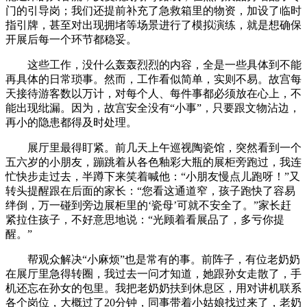
门的引导岗；我们还提前补充了急救箱里的物资，加设了临时
指引牌，甚至对出现拥堵等场景进行了模拟演练，就是想确保
开展后每一个环节都稳妥。
这些工作，没什么轰轰烈烈的内容，全是一些具体到不能
再具体的日常琐事。然而，工作看似简单，实则不易。故宫每
天接待游客数以万计，对每个人、每件事都必须放在心上，不
能出现纰漏。因为，故宫安全没有“小事”，只要跟文物沾边，
再小的隐患都得及时处理。
展厅里最得盯紧。前几天上午巡视陶瓷馆，突然看到一个
五六岁的小朋友，蹦跳着从各色釉彩大瓶的展柜旁跑过，我连
忙快步走过去，半蹲下来笑着喊他：“小朋友慢点儿跑呀！”又
转头提醒跟在后面的家长：“您看这通道窄，孩子跑快了容易
绊倒，万一碰到旁边展柜里的‘瓷母’可就不安全了。”家长赶
紧拉住孩子，不好意思地说：“光顾着看展品了，多亏你提
醒。”
帮观众解决“小麻烦”也是常有的事。前阵子，有位老奶奶
在展厅里急得转圈，我过去一问才知道，她跟孙女走散了，手
机还忘在孙女的包里。我把老奶奶扶到休息区，用对讲机联系
各个岗位，大概过了20分钟，同事带着小姑娘找过来了，老奶