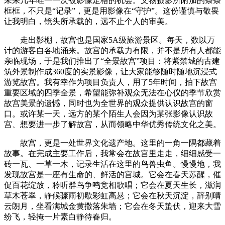
未来几年唯一一次被影像定格的机会。文物摄影所附加的条条
框框，不只是“记录”，更是用影像在“守护”。这份谨慎与敬畏
让我明白，镜头所承载的，远不止个人的审美。
走出影棚，故宫也是国家5A级旅游景区。每天，数以万
计的游客自各地涌来。故宫的承载力有限，并不是所有人都能
亲临现场，于是我们推出了“全景故宫”项目：将紫禁城的古建
筑外景制作成360度的实景影像，让大家能够随时随地沉浸式
游览故宫。我有幸作为项目负责人，用了5年时间，拍下故宫
重要区域的四季全景，希望能弥补观众无法在心仪的季节欣赏
故宫美景的遗憾，同时也为全世界的观众提供认识故宫的窗
口。或许某一天，远方的某个陌生人会因为某张影像认识故
宫、想要进一步了解故宫，从而领略中华优秀传统文化之美。
故宫，更是一处世界文化遗产地。这里的一角一隅都藏着
故事。在完成主要工作后，我常会在故宫里走走，细细感受一
砖一瓦、一草一木，记录生活在这里的鸟兽虫鱼。慢慢地，我
发现故宫是一座有生命的、鲜活的宫城。它会在春天苏醒，催
促百花绽放，聆听群鸟争鸣竞相歌唱；它会在夏天生长，滋润
草木苍翠，静候骤雨初歇彩虹高悬；它会在秋天沉淀，辞别晴
云朗月，坐看满城金黄撒落朱墙；它会在冬天蛰伏，迎来大雪
纷飞，轻掩一片素白静待春归。