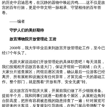
的历史中启迪思考，在沉静的器物中唤起共鸣……这不仅是故
宫的百年行旅，更是中华文明一脉相承、守望相传的百年答
卷。
——编者
守护人们的美好期待
故宫博物院开放管理处 王岩
2008年，我大学毕业后来到故宫开放管理处工作，至今已
经17个年头了。
先跟大家说说咱们开放管理处的具体职责吧！每天清晨，
我们按规程开启故宫各道大门，保证开馆前一切就绪；白天，
大家分片巡查展区；闭馆后逐区清查，确认最后一位游客已经
离开、所有展柜和设施没有任何异常，才算完成一天的基础工
作。整个部门，就是围着“开放有序、安全无虞”转。
这次故宫百年院庆大展，开展前我们做了不少细致准备。
提前半个月，我和同事们就逐一勘察各个展区，从展柜边角到
台阶高度，把所有容易被忽视的隐患排查了一遍；针对展览可
能迎来的大客流，反复规划引导路线，在热门展品旁增配了专