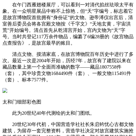
在午门西雁翅楼展厅，可以看到一对清代掐丝珐琅太平有
象。在一众明星展品中称不上惊艳，但“天”字编号，标志着它
是故宫博物院首批拥有“身份证”的文物。逊帝溥仪出宫后，清
室善后委员会将各宫殿文物按《千字文》“天地玄黄，宇宙洪
荒”开始编号。清点首先从乾清宫开始，宫内文物为“天”字
号。当时共登记117万余件物品，编纂了6编28册的《故宫物品
点查报告》，是故宫最早的账目。
清点文物、摸清家底，在故宫博物院百年历史中进行了多
次。最近一次是2004年开始，历经7年，故宫有了建院以来在
藏品数量上第一个全面而准确的数字——藏品1807558件
（套），其中珍贵文物1684490件（套）、一般文物115491件
（套）、标本7577件。
太和门细部彩色图
此为20世纪40年代测绘的太和门图纸。
20世纪30年代初，中国营造学社社长朱启钤忧心古都文物
建筑，为留存一套完整资料，营造学社决定对故宫建筑实施抢