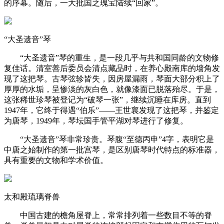
的序幕。随后，一大批国之瑰宝陆续“回家”。
“大圣遗音”琴
“大圣遗音”琴的重生，是一段几乎与共和国同龄的文物修
复佳话。清室善后委员会清点藏品时，在养心殿南库的墙角发
现了这把琴。古琴弦轸皆失，因房屋漏雨，琴面大部分积上了
厚厚的水垢，呈惨淡的灰白色，就像漆面已脱落殆尽。于是，
这张稀世珍琴被登记为“破琴一张”，继续沉睡在库房。直到
1947年，它终于得遇“伯乐”——王世襄发现了这把琴，并鉴定
为唐琴，1949年，琴坛国手管平湖对琴进行了修复。
“大圣遗音”琴非常珍贵。琴腹“至德丙申”4字，表明它是
中唐之始制作的第一批宫琴，是区别唐琴时代特点的标准器，
具有重要的文物和学术价值。
太和殿琉璃脊兽
中国古建的檐角屋脊上，常常排列着一些数目不等的脊