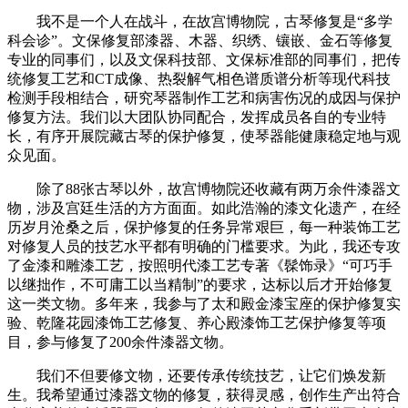
我不是一个人在战斗，在故宫博物院，古琴修复是“多学
科会诊”。文保修复部漆器、木器、织绣、镶嵌、金石等修复
专业的同事们，以及文保科技部、文保标准部的同事们，把传
统修复工艺和CT成像、热裂解气相色谱质谱分析等现代科技
检测手段相结合，研究琴器制作工艺和病害伤况的成因与保护
修复方法。我们以大团队协同配合，发挥成员各自的专业特
长，有序开展院藏古琴的保护修复，使琴器能健康稳定地与观
众见面。
除了88张古琴以外，故宫博物院还收藏有两万余件漆器文
物，涉及宫廷生活的方方面面。如此浩瀚的漆文化遗产，在经
历岁月沧桑之后，保护修复的任务异常艰巨，每一种装饰工艺
对修复人员的技艺水平都有明确的门槛要求。为此，我还专攻
了金漆和雕漆工艺，按照明代漆工艺专著《髹饰录》“可巧手
以继拙作，不可庸工以当精制”的要求，达标以后才开始修复
这一类文物。多年来，我参与了太和殿金漆宝座的保护修复实
验、乾隆花园漆饰工艺修复、养心殿漆饰工艺保护修复等项
目，参与修复了200余件漆器文物。
我们不但要修文物，还要传承传统技艺，让它们焕发新
生。我希望通过漆器文物的修复，获得灵感，创作生产出符合