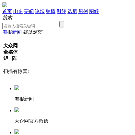
首页
山东
要闻
论坛
舆情
财经
选房
原创
图解
搜索
海报新闻
媒体矩阵
大众网
全媒体
矩 阵
扫描有惊喜!
海报新闻
大众网官方微信