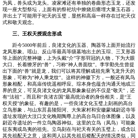
为凤，兽头或为龙头。凌家滩还有单独的卷曲形态玉龙，还发
现一座大型祭坛，上面有的祭祀坑中燎烧后瘗埋大量玉石器，
并出土了可能用于祀天的玉璧，显然和高庙一样存在过祀天仪
式和敬天观念。
三、王权天授观念形成
距今5000年前后，良渚文化的玉器、陶器等上面开始流行
龙凤形象。瑶山、反山等最高等级墓地出土的玉琮、三叉形器
等上面的完整神徽，上为头戴“介”字形羽冠的人物，下为大眼
大口、长着獠牙的“兽”，习称“神人兽面纹”。李学勤先生曾提
出下面的“兽”就是龙，我们可以将其理解成祖先乘飞龙升天的
形象，可称为“神人乘龙纹”。这样的神徽下方，一般还有凤鸟
形象相配，和高庙传统遥相呼应。琮本身也蕴含沟通天地或三
界的意义，可见良渚文化的龙凤形象象征的不仅是“敬天”，还
有“法祖”，而且和“良渚古国”最高统治者的身份相关，是“王
权天授”的象征。有趣的是，一些良渚文化玉璧上刻画的高台
立鸟形象，与山东莒县陵阳河、大朱家村和安徽蒙城尉迟寺等
遗址发现的大汶口文化晚期陶尊上的高台鸟日合体图像，以及
尉迟寺遗址的一件立鸟陶器神似。这里的立鸟（凤鸟）可能象
征东夷或岛夷的祖先。立鸟刻在与祀天有关的玉璧上，或含以
其先祖配天之意，这和周人以其先祖后稷配天的情况类似，同