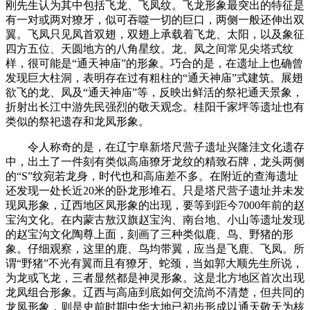
刚先生认为其中包括飞龙、飞凤纹。飞龙形象最突出的特征是
有一对或两对獠牙，似可吞噬一切的巨口，两侧一般还伸出双
翼。飞凤只见凤首双翅，双翅上承载着飞龙、太阳，以及象征
四方五位、天圆地方的八角星纹。龙、凤之间常见尖塔式纹
样，很可能是“通天神庙”的形象。巧合的是，在遗址上也确曾
发现巨大柱洞，表明存在过有粗柱的“通天神庙”式建筑。展翅
欲飞的龙、凤及“通天神庙”等，反映出鲜活的祭祀通天景象，
折射出长江中游先民强烈的敬天观念。桂阳千家坪等遗址也有
类似的祭祀遗存和龙凤形象。
令人称奇的是，在辽宁阜新塔尺营子遗址兴隆洼文化遗存
中，出土了一件刻有类似高庙獠牙龙纹的精致石牌，龙头两侧
的“S”纹宛若龙身，时代也和高庙差不多。在附近的查海遗址
还发现一处长近20米的卧龙形堆石。只是塔尺营子遗址并未发
现凤形象，辽西地区凤形象的出现，要等到距今7000年前的赵
宝沟文化。在内蒙古敖汉旗赵宝沟、南台地、小山等遗址发现
的赵宝沟文化陶尊上面，刻画了三种类似鹿、鸟、野猪的形
象。仔细观察，这里的鹿、鸟均带翼，应当是飞鹿、飞凤。所
谓“野猪”不光有翼而且有獠牙、蛇颈，当如郭大顺先生所说，
为龙或飞龙，三者显然都是神灵形象。这是北方地区首次出现
龙凤组合形象。辽西与高庙到底如何交流尚不清楚，但共同的
龙凤形象，则是史前时期中华大地已初步形成以通天敬天为核