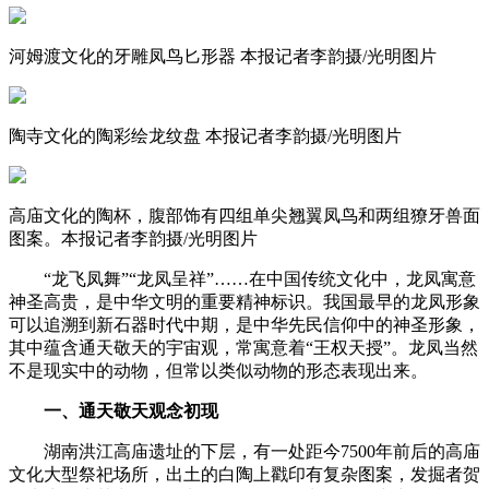
河姆渡文化的牙雕凤鸟匕形器 本报记者李韵摄/光明图片
陶寺文化的陶彩绘龙纹盘 本报记者李韵摄/光明图片
高庙文化的陶杯，腹部饰有四组单尖翘翼凤鸟和两组獠牙兽面
图案。本报记者李韵摄/光明图片
“龙飞凤舞”“龙凤呈祥”……在中国传统文化中，龙凤寓意
神圣高贵，是中华文明的重要精神标识。我国最早的龙凤形象
可以追溯到新石器时代中期，是中华先民信仰中的神圣形象，
其中蕴含通天敬天的宇宙观，常寓意着“王权天授”。龙凤当然
不是现实中的动物，但常以类似动物的形态表现出来。
一、通天敬天观念初现
湖南洪江高庙遗址的下层，有一处距今7500年前后的高庙
文化大型祭祀场所，出土的白陶上戳印有复杂图案，发掘者贺