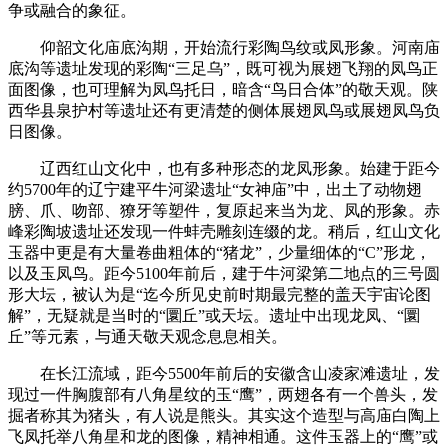
争或融合的象征。
仰韶文化庙底沟期，开始流行彩陶鸟纹或凤形象。河南庙
底沟等遗址发现的彩陶“三足乌”，既可视为展翅飞翔的凤鸟正
面图像，也可理解为凤鸟托日，暗含“鸟日合体”的敬天观。陕
西华县泉护村等遗址还有更清楚的侧体展翅凤鸟或展翅凤鸟负
日图像。
辽西红山文化中，也有多种形态的龙凤形象。始建于距今
约5700年的辽宁建平牛河梁遗址“女神庙”中，出土了动物翅
膀、爪、吻部、獠牙等塑件，复原起来当为龙、凤的形象。赤
峰彩陶坡遗址还发现一件蚌壳雕刻连缀的龙。稍后，红山文化
玉器中更是有大量卷曲粗体的“猪龙”，少量细体的“C”形龙，
以及玉凤鸟。距今5100年前后，建于牛河梁第二地点的三号圆
形大坛，被认为是“迄今所见史前时期最完整的盖天宇宙论图
解”，无疑就是当时的“圜丘”或天坛。遗址中出现龙凤、“圜
丘”等元素，与通天敬天观念息息相关。
在长江流域，距今5500年前后的安徽含山凌家滩遗址，发
现过一件胸腹部有八角星纹的玉“鹰”，两翅各有一个兽头，发
掘者称其为猪头，有人说是熊头。其实这个造型与高庙白陶上
飞凤托举八角星和龙的图像，精神相通。这件玉器上的“鹰”或