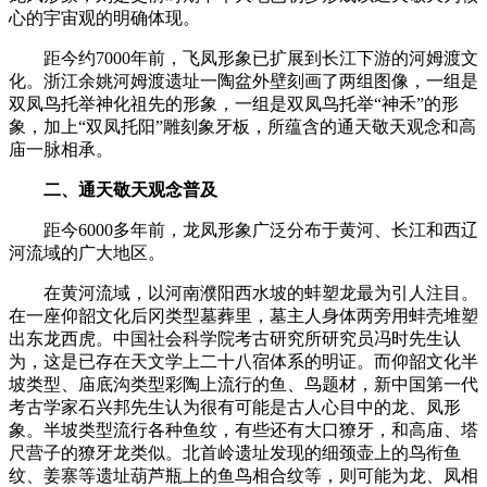
心的宇宙观的明确体现。
距今约7000年前，飞凤形象已扩展到长江下游的河姆渡文
化。浙江余姚河姆渡遗址一陶盆外壁刻画了两组图像，一组是
双凤鸟托举神化祖先的形象，一组是双凤鸟托举“神禾”的形
象，加上“双凤托阳”雕刻象牙板，所蕴含的通天敬天观念和高
庙一脉相承。
二、通天敬天观念普及
距今6000多年前，龙凤形象广泛分布于黄河、长江和西辽
河流域的广大地区。
在黄河流域，以河南濮阳西水坡的蚌塑龙最为引人注目。
在一座仰韶文化后冈类型墓葬里，墓主人身体两旁用蚌壳堆塑
出东龙西虎。中国社会科学院考古研究所研究员冯时先生认
为，这是已存在天文学上二十八宿体系的明证。而仰韶文化半
坡类型、庙底沟类型彩陶上流行的鱼、鸟题材，新中国第一代
考古学家石兴邦先生认为很有可能是古人心目中的龙、凤形
象。半坡类型流行各种鱼纹，有些还有大口獠牙，和高庙、塔
尺营子的獠牙龙类似。北首岭遗址发现的细颈壶上的鸟衔鱼
纹、姜寨等遗址葫芦瓶上的鱼鸟相合纹等，则可能为龙、凤相