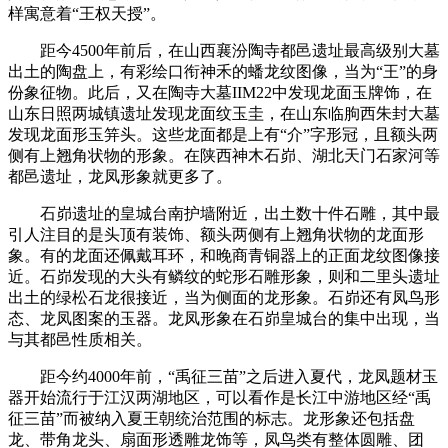
样寓意着“王权天授”。
距今4500年前后，在山西襄汾陶寺都邑遗址最高级别大墓
出土的陶盘上，有彩绘口衔神禾的蟠龙纹图像，当为“王”的身
份象征物。此后，又在陶寺大墓IIM22中发现龙面玉牌饰，在
山东日照两城镇遗址发现龙面纹玉圭，在山东临朐西朱封大墓
发现龙面形玉笄头。这些龙面都是上有“介”字形冠，且额头两
侧有上翘角状物的形象。在陕西神木石峁、湖北天门石家河等
都邑遗址，龙凤形象就更多了。
石峁遗址的皇城台南护墙附近，出土数十件石雕，其中最
引人注目的是头顶有装饰、额头两侧有上翘角状物的龙面形
象。有的龙面还佩戴耳环，和晚商青铜器上的正面龙纹图像接
近。石峁发现的大头有鳞纹的蛇形石雕形象，则和二里头遗址
出土的绿松石龙很接近，当为侧面的龙形象。石峁还有凤鸟形
态、龙凤图案的玉器。龙凤形象在石峁皇城台的集中出现，当
与其都邑性质相关。
距今约4000年前，“禹征三苗”之后进入夏代，龙凤题材玉
器开始流行于江汉两湖地区，可以看作是长江中游地区经“禹
征三苗”而被纳入夏王朝统治范围的标志。龙形象还包括盘
龙、带角龙头、扇面形透雕龙饰等，凤鸟类有整体圆雕、团