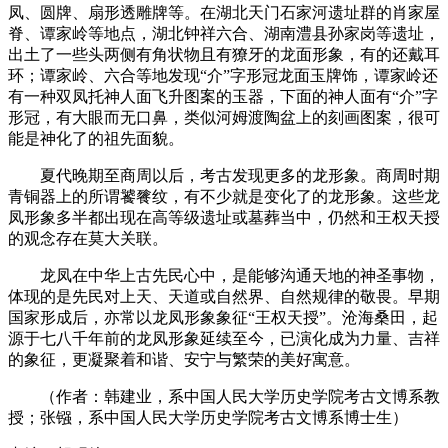
凤、圆牌、扇形透雕牌等。在湖北天门石家河遗址群的肖家屋
脊、谭家岭等地点，湖北钟祥六合、湖南澧县孙家岗等遗址，
出土了一些头两侧有角状物且有獠牙的龙面形象，有的还戴耳
环；谭家岭、六合等地发现“介”字形冠龙面玉牌饰，谭家岭还
有一种双凤托神人面飞升图案的玉器，下面的神人面有“介”字
形冠，有大眼而无口鼻，类似河姆渡陶盆上的刻画图案，很可
能是神化了的祖先面貌。
夏代晚期至商周以后，考古发现更多的龙形象。商周时期
青铜器上的所谓饕餮纹，有不少就是变化了的龙形象。这些龙
凤形象多半都出现在高等级遗址或墓葬当中，仍然和王权天授
的观念存在莫大关联。
龙凤在中华上古先民心中，是能够沟通天地的神圣事物，
体现的是先民对上天、天道或自然界、自然规律的敬畏。早期
国家形成后，亦常以龙凤形象象征“王权天授”。沧海桑田，起
源于七八千年前的龙凤形象延续至今，已演化成为力量、吉祥
的象征，更凝聚着和谐、安宁与繁荣的美好寓意。
（作者：韩建业，系中国人民大学历史学院考古文博系教
授；张镪，系中国人民大学历史学院考古文博系博士生）