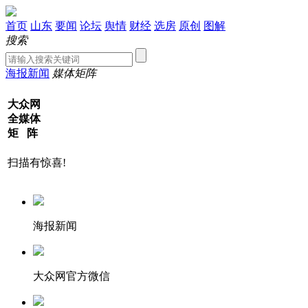
首页
山东
要闻
论坛
舆情
财经
选房
原创
图解
搜索
海报新闻
媒体矩阵
大众网
全媒体
矩 阵
扫描有惊喜!
海报新闻
大众网官方微信