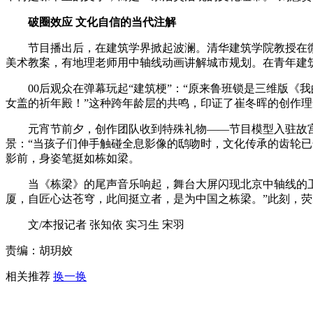
破圈效应 文化自信的当代注解
节目播出后，在建筑学界掀起波澜。清华建筑学院教授在微博
美术教案，有地理老师用中轴线动画讲解城市规划。在青年建筑
00后观众在弹幕玩起“建筑梗”：“原来鲁班锁是三维版《我
女盖的祈年殿！”这种跨年龄层的共鸣，印证了崔冬晖的创作理
元宵节前夕，创作团队收到特殊礼物——节目模型入驻故宫“
景：“当孩子们伸手触碰全息影像的鸱吻时，文化传承的齿轮已
影前，身姿笔挺如栋如梁。
当《栋梁》的尾声音乐响起，舞台大屏闪现北京中轴线的卫星
厦，自匠心达苍穹，此间挺立者，是为中国之栋梁。”此刻，
文/本报记者 张知依 实习生 宋羽
责编：胡玥姣
相关推荐
换一换