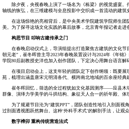
除夕夜，央视春晚上演了一场名为《栋梁》的视觉盛宴。伴随
轴线的恢弘，在三维建模与全息投影中交织成一首流动的建筑史
在这场惊艳的亮相背后，是中央美术学院建筑学院师生团队
美。为了探寻这场文化实践的幕后故事，北京青年报记者走进
构思节目 叩响古建传承之门
在春晚启动仪式上，导演组提出打造聚焦古建筑的文化节目构
朝元老”，崔冬晖曾主导2023年春晚装置设计与2024年《
学院80后副教授史洋也加入创作团队，下定决心用舞台语言解
在项目启动会上，这支年轻的团队定下创作纲领：既要展现单
苑，梳理出涵盖唐宋元明清各代、横跨南北地域的百余座经典建
崔冬晖回忆，筛选的全过程犹如文化基因测序——应县木塔
群像、演绎力学美学的斗拱结构、象征天人合一的祈年殿、体
为了规避节目沦为“建筑PPT”，团队创造性地引入剖面视角
过剖面透视图跃然舞台。这种‘外科手术式’的解剖手法，让观
数字榫卯 重构传统营造法式