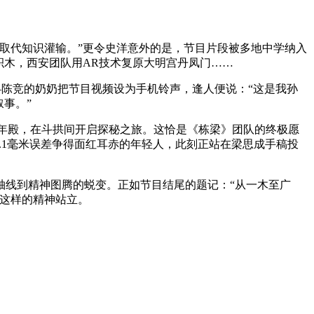
取代知识灌输。”更令史洋意外的是，节目片段被多地中学纳入
积木，西安团队用AR技术复原大明宫丹凤门……
—陈竞的奶奶把节目视频设为手机铃声，逢人便说：“这是我孙
事。”
年殿，在斗拱间开启探秘之旅。这恰是《栋梁》团队的终极愿
.1毫米误差争得面红耳赤的年轻人，此刻正站在梁思成手稿投
线到精神图腾的蜕变。正如节目结尾的题记：“从一木至广
要这样的精神站立。