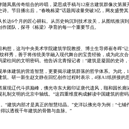
凤凰传奇组合的吟唱，梁思成手稿与12座古建筑群像次第展
诗。节目播出后，“春晚栋梁”话题阅读量突破3亿，网友盛赞其为
长达6个月的匠心耕耘。从历史钩沉到技术攻关，从图纸推演到
创作团队，探寻《栋梁》孕育的每一个重要节点。
想，这与中央美术学院建筑学院教授、博士生导师崔冬晖“让建
年锦》纹样秀，善于将传统美学融入现代舞台的宝贵经验，成为此
码梁柱间的文明密码。他告诉北青报记者：“建筑是凝固的史诗，但
体建筑的营造智慧，更要揭示建筑群落的哲学体系。为此，10
筑。研一新生赵文静在回忆创作过程时表示，4张A1纸拼接的思
展现辽代斗拱巅峰，佛光寺东大殿印证唐代遗风，颐和园长廊浓
现礼制文明的北京中轴线。“这四重维度构成解读中国建筑的密码
。“建筑内部才是真正的智慧结晶。”史洋以佛光寺为例：“七
众得以透视千年建筑的骨骼与血脉。”