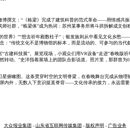
撰文：“《栋梁》完成了建筑科普的范式革命——用情感共振
师社群，“栋梁体”成为热词：苏州某事务所将斗拱拆解成文创
的世界》”“想去祈年殿数柱子”；银发族则从中看见文化乡愁—
念：“传统文化不是博物馆的标本，而是流动的、可参与的当代叙
古建科技展”。展览现场，小观众们用VR设备“走进”春晚版祈
然转动。”史洋指着展墙上的团队合影说道。照片里，那群曾为0
俯瞰图。这条贯穿时空的文明脊梁，在春晚舞台完成从物理轴
荧屏内外，无数人下意识挺直脊背——文化传承的接力，永远需
大众报业集团
-
山东省互联网传媒集团
-
版权声明
-
广告业务