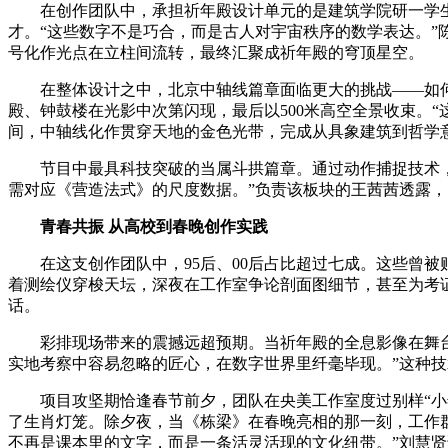
在创作团队中，承担祈年殿设计单元的是建筑学院研一学生陈
才。“这些数字不是巧合，而是古人对宇宙秩序的数学表达。”
号化作光点在立柱间流转，最终汇聚成祈年殿的穹顶星空。
在整体设计之中，北京中轴线篇章面临更大的挑战——如何用8
殿、钟鼓楼在光影中次第闪现，最后以500米高空全景收束。“
间，中轴线化作贯穿天地的金色光带，完成从具象建筑到哲学
节目中最具科技突破的当属斗拱篇章。通过动作捕捉技术，舞
需对应《营造法式》的尺度数据。”负责该板块的王茜茜透露，
青春共振 从高校到春晚创作实践
在这支创作团队中，95后、00后占比超过七成。这些曾被贴
着测绘仪穿梭天坛，深夜在工作室争论剖面图细节，甚至为考
话。
彩排现场带来的震撼远超预期。当祈年殿的全息影像在舞台旋
实地考察中容易忽略的匠心，在数字世界里纤毫毕现。”这种技
项目攻坚期恰逢春节前夕，团队在央美工作室度过别样“小年
了生肖灯笼。除夕夜，当《栋梁》在春晚亮相的那一刻，工作
不再是课本里的文字，而是一条活灵活现的文化纽带。”刘慧贤