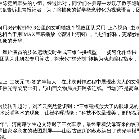
竞所牵头的小组。经过比对，同学们在典籍中发现了数字隐喻
陈竞告诉北青报记者，为了将抽象的哲学概念转化为视觉语言，团
分钟演绎7.8公里的文明轴线？视效团队采用“上帝视角+虫
这相当于用IMAX巨幕播放《清明上河图》。”史洋解释，更精
意象的升华。
蹈演员的肢体运动实时生成三维斗拱模型——扬臂化作华拱，折
团队为此研发专用算法，将宋代“材分制”转换为动态编程指令
上“二次元”标签的年轻人，在此次创作过程中展现出惊人的文化
证佛光寺梁架比例，与山西文物局展开跨省连线。“我们不是简单
转升起时，刘若云突然意识到：“三维建模放大了肉眼难见的
术反哺学术的现象，让崔冬晖感慨：“科技不仅呈现美，更能揭示
”。河南籍学生赵文静退了三次车票，最终带着父母寄来的饺子上
群被家乡亲友的截图刷屏——山西古建所的叔叔认出了佛光寺模
说。