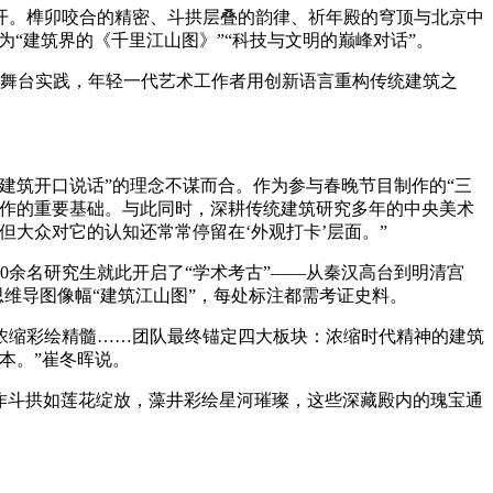
开。榫卯咬合的精密、斗拱层叠的韵律、祈年殿的穹顶与北京中
“建筑界的《千里江山图》”“科技与文明的巅峰对话”。
舞台实践，年轻一代艺术工作者用创新语言重构传统建筑之
筑开口说话”的理念不谋而合。作为参与春晚节目制作的“三
次合作的重要基础。与此同时，深耕传统建筑研究多年的中央美术
大众对它的认知还常常停留在‘外观打卡’层面。”
余名研究生就此开启了“学术考古”——从秦汉高台到明清宫
维导图像幅“建筑江山图”，每处标注都需考证史料。
缩彩绘精髓……团队最终锚定四大板块：浓缩时代精神的建筑
本。”崔冬晖说。
铺作斗拱如莲花绽放，藻井彩绘星河璀璨，这些深藏殿内的瑰宝通