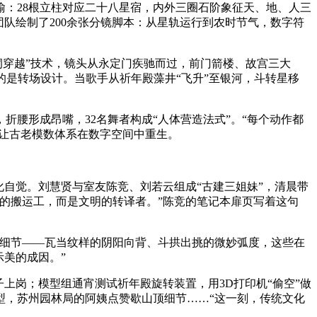
：28根立柱对应二十八星宿，内外三圈石阶象征天、地、人三
队绘制了200余张分镜脚本：从星轨运行到农时节气，数字符
洞穿越”技术，镜头从永定门疾驰而过，前门箭楼、故宫三大
妙的是转场设计。当歌手从祈年殿藻井“飞升”至银河，斗转星移
腰形成昂嘴，32名舞者构成“人体营造法式”。“每个动作都
，让古老模数体系在数字空间中重生。
自觉。刘慧贤与室友陈竞、刘若云组成“古建三姐妹”，清晨带
的搬运工，而是文明的转译者。”陈竞的笔记本扉页写着这句
细节——瓦当纹样的阴阳向背、斗拱出挑的微妙弧度，这些在
美的成因。”
岗；模型组通宵测试祈年殿旋转装置，用3D打印机“偷空”做
型，苏州园林局的阿姨点赞歇山顶细节……“这一刻，传统文化