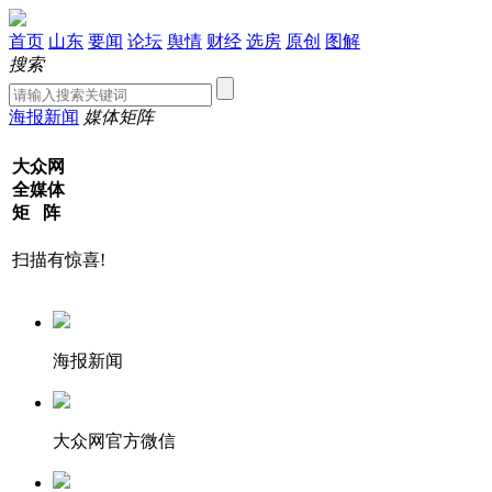
首页
山东
要闻
论坛
舆情
财经
选房
原创
图解
搜索
海报新闻
媒体矩阵
大众网
全媒体
矩 阵
扫描有惊喜!
海报新闻
大众网官方微信