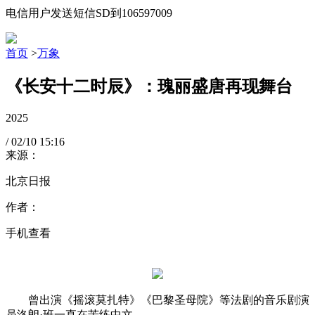
电信用户发送短信SD到106597009
首页
>
万象
《长安十二时辰》：瑰丽盛唐再现舞台
2025
/
02/10
15:16
来源：
北京日报
作者：
手机查看
曾出演《摇滚莫扎特》《巴黎圣母院》等法剧的音乐剧演
员洛朗·班一直在苦练中文。