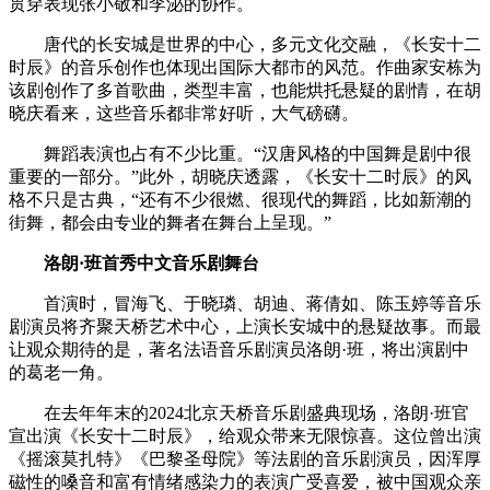
贯穿表现张小敬和李泌的协作。
唐代的长安城是世界的中心，多元文化交融，《长安十二
时辰》的音乐创作也体现出国际大都市的风范。作曲家安栋为
该剧创作了多首歌曲，类型丰富，也能烘托悬疑的剧情，在胡
晓庆看来，这些音乐都非常好听，大气磅礴。
舞蹈表演也占有不少比重。“汉唐风格的中国舞是剧中很
重要的一部分。”此外，胡晓庆透露，《长安十二时辰》的风
格不只是古典，“还有不少很燃、很现代的舞蹈，比如新潮的
街舞，都会由专业的舞者在舞台上呈现。”
洛朗·班首秀中文音乐剧舞台
首演时，冒海飞、于晓璘、胡迪、蒋倩如、陈玉婷等音乐
剧演员将齐聚天桥艺术中心，上演长安城中的悬疑故事。而最
让观众期待的是，著名法语音乐剧演员洛朗·班，将出演剧中
的葛老一角。
在去年年末的2024北京天桥音乐剧盛典现场，洛朗·班官
宣出演《长安十二时辰》，给观众带来无限惊喜。这位曾出演
《摇滚莫扎特》《巴黎圣母院》等法剧的音乐剧演员，因浑厚
磁性的嗓音和富有情绪感染力的表演广受喜爱，被中国观众亲