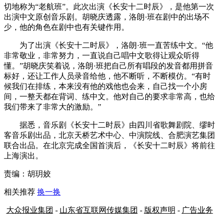
切地称为“老航班”。此次出演《长安十二时辰》，是他第一次
出演中文原创音乐剧。胡晓庆透露，洛朗·班在剧中的出场不
少，他的角色在剧中也有关键作用。
为了出演《长安十二时辰》，洛朗·班一直苦练中文。“他
非常敬业，非常努力，一直说自己唱中文歌得让观众听得
懂。”胡晓庆笑着说，洛朗·班把自己所有唱段的发音都用拼音
标好，还让工作人员录音给他，他不断听，不断模仿。“有时
候我们在排练，本来没有他的戏他也会来，自己找一个小房
间，一整天都在背词、练中文。他对自己的要求非常高，也给
我们带来了非常大的激励。”
据悉，音乐剧《长安十二时辰》由四川省歌舞剧院、缪时
客音乐剧出品，北京天桥艺术中心、中演院线、合肥演艺集团
联合出品。在北京完成全国首演后，《长安十二时辰》将前往
上海演出。
责编：胡玥姣
相关推荐
换一换
大众报业集团
-
山东省互联网传媒集团
-
版权声明
-
广告业务