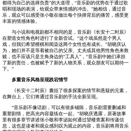
都得为自己的选择负责”的大道理，“音乐剧的优势在于通过歌
唱和现场的表演，给观众带来情感的冲击。”她相信，通过音
乐，观众可以感受张小敬在做出每个抉择背后的痛苦，感受更
丰富的情感体验。
与小说和电视剧都不相同的是，音乐剧《长安十二时辰》
在塑造女性角色时进行了全新尝试。“这个戏虽然是个男人
戏，但我们希望檀棋和闻染这两个女性也有成长。”胡晓庆认
为，她们并不是等着被自己的父亲、丈夫或其他男性角色来救
赎，也不应该只是主角身边的“工具人”，“音乐剧中她们承担
了新的责任，也被赋予了新的人物关系，观众朋友可以期待一
下。”
多重音乐风格呈现跌宕情节
《长安十二时辰》囊括了很多探案的情节和悬疑的元素，
在舞台上，它们将通过音乐剧的手法全新呈现。
“音乐剧不像话剧，可以有很多铺陈，音乐剧需要删减和
重塑剧情，把高光内容凝练在一起。”胡晓庆透露，原著故事
里有很多章节讲述张小敬和李泌如何通过望楼查案和传递信
息，这也是读者和观众感到叹为观止的内容，音乐剧将用音乐