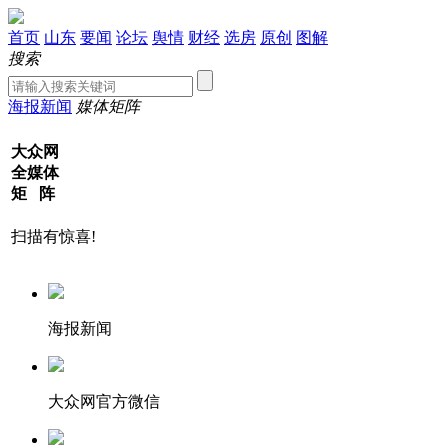
首页
山东
要闻
论坛
舆情
财经
选房
原创
图解
搜索
海报新闻
媒体矩阵
大众网
全媒体
矩 阵
扫描有惊喜!
海报新闻
大众网官方微信