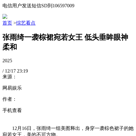
电信用户发送短信SD到106597009
首页
>
综艺看点
张雨绮一袭棕裙宛若女王 低头垂眸眼神
柔和
2025
/
12/17
23:19
来源：
网易娱乐
作者：
手机查看
12月16日，张雨绮一组美图释出，身穿一袭棕色裙子的她
宛若女王，美的不可方物。