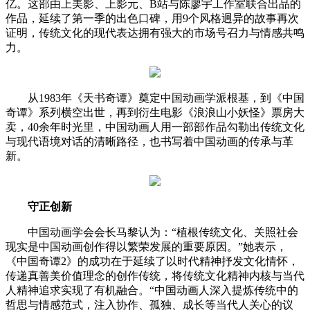
亿。这部由上美影、上影元、B站与陈廖宇工作室联合出品的
作品，延续了第一季的出色口碑，用9个风格迥异的故事再次
证明，传统文化的现代表达拥有强大的市场号召力与情感共鸣
力。
从1983年《天书奇谭》奠定中国动画学派根基，到《中国
奇谭》系列横空出世，再到衍生电影《浪浪山小妖怪》票房大
卖，40余年时光里，中国动画人用一部部作品勾勒出传统文化
与现代语境对话的清晰路径，也书写着中国动画的传承与革
新。
守正创新
中国动画学会会长马黎认为：“植根传统文化、关照社会
现实是中国动画创作得以繁荣发展的重要原因。”她表示，
《中国奇谭2》的成功在于延续了以时代精神抒发文化情怀，
传递真善美价值理念的创作传统，将传统文化精神内核与当代
人精神追求实现了有机融合。“中国动画人深入提炼传统中的
哲思与情感范式，注入协作、孤独、成长等当代人关心的议