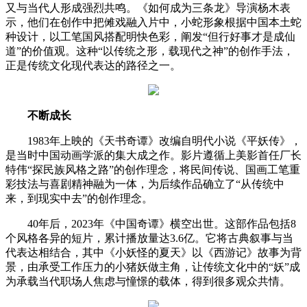
又与当代人形成强烈共鸣。《如何成为三条龙》导演杨木表
示，他们在创作中把傩戏融入片中，小蛇形象根据中国本土蛇
种设计，以工笔国风搭配明快色彩，阐发“但行好事才是成仙
道”的价值观。这种“以传统之形，载现代之神”的创作手法，
正是传统文化现代表达的路径之一。
不断成长
1983年上映的《天书奇谭》改编自明代小说《平妖传》，
是当时中国动画学派的集大成之作。影片遵循上美影首任厂长
特伟“探民族风格之路”的创作理念，将民间传说、国画工笔重
彩技法与喜剧精神融为一体，为后续作品确立了“从传统中
来，到现实中去”的创作理念。
40年后，2023年《中国奇谭》横空出世。这部作品包括8
个风格各异的短片，累计播放量达3.6亿。它将古典叙事与当
代表达相结合，其中《小妖怪的夏天》以《西游记》故事为背
景，由承受工作压力的小猪妖做主角，让传统文化中的“妖”成
为承载当代职场人焦虑与憧憬的载体，得到很多观众共情。