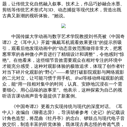
题，让传统文化自然融入叙事。技术上，作品巧妙融合水墨、
剪纸等传统艺术形式与3D、动态捕捉等现代技术，营造出既
古典又新潮的视听体验。”她说。
中国传媒大学动画与数字艺术学院教授刘书亮被《中国奇
谭2》之《耳中人》开篇“佩戴耳机观看效果更佳”的提示所吸
引，观看后他发现动画中的“动态音效范围做得非常大，把窸
窸窣窣的各种微小声音进行了精细设计和调整”，令他感到“惊
艳”。在他看来，这些细节音效需要观众在相对专注的环境中
才能充分感受，这种对观影体验的极致追求，体现了创作者针
对当下碎片化观影的“野心”——希望打破影院观影与网络观影
的二元对立，让可能习惯于用手机、iPad等移动终端观影的观
众，能“用一段相对集中的时间，认真、安静地沉浸在一个需
要细心、用心品味的故事里”。他表示，这种探索为自己的视
听语言课动画声音专题提供了新案例。
《中国奇谭2》更着力实现传统与现代的深度对话。《耳
中人》改编自《聊斋志异》，导演胡睿参考《史记》的记载设
计角色造型，将昆曲《牡丹亭》的念白、锣鼓点与现代电子音
效交织，制造丰富的听觉体验，既体现古典志怪的奇诡气质，