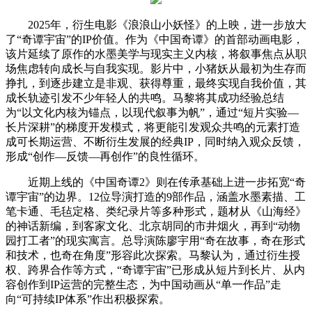
2025年，衍生电影《浪浪山小妖怪》的上映，进一步放大
了“奇谭宇宙”的IP价值。作为《中国奇谭》的首部动画电影，
该片延续了原作的水墨美学与现实主义内核，将叙事焦点从职
场焦虑转向成长与自我实现。影片中，小猪妖从最初为生存而
挣扎，到逐步建立是非观、获得尊重，最终实现自我价值，其
成长轨迹引发不少年轻人的共鸣。马黎将其成功经验总结
为“以文化内核为锚点，以现代叙事为帆”，通过“短片实验—
长片深耕”的梯度开发模式，将更能引发观众共鸣的元素打造
成可长期运营、不断衍生发展的经典IP，同时纳入观众反馈，
形成“创作—反馈—再创作”的良性循环。
近期上线的《中国奇谭2》则在传承基础上进一步拓宽“奇
谭宇宙”的边界。12位导演打造的9部作品，涵盖水墨素描、工
笔卡通、毛毡定格、类纪录片等多种形式，题材从《山海经》
的神话新编，到客家文化、北京胡同的市井烟火，再到“动物
园打工者”的现实寓言。总导演陈廖宇用“奇在故事，奇在形式
和技术，也奇在角度”形容此次探索。马黎认为，通过衍生授
权、跨界合作等方式，“奇谭宇宙”已形成从短片到长片、从内
容创作到IP运营的完整生态，为中国动画从“单一作品”走
向“可持续IP体系”作出积极探索。