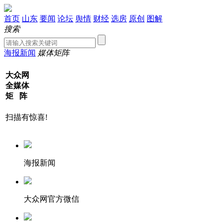
首页
山东
要闻
论坛
舆情
财经
选房
原创
图解
搜索
海报新闻
媒体矩阵
大众网
全媒体
矩 阵
扫描有惊喜!
海报新闻
大众网官方微信