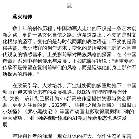
薪火相传
数十年的创作历程，中国动画人走出的不仅是一条艺术创
新之路，更是一条文化自信之路。这条道路上，不变的是对文
化根脉的坚守，变化的是与时代同频的表达语态；不变的是雅
俗共赏、老少咸宜的创作追求，变化的是所精准把握的不同年
代观众的情感需求。上美影前辈对民族风格的探索，在《中国
奇谭》系列中得到传承与发展，正如陈廖宇所说：“更重要的
传承不是停留在复制前辈们的风格，而是延续他们身上那种不
断探索的精神。”
在政策引导、人才培养、产业链协同的多重助推下，中国
动画正迎来前所未有的发展机遇。以B站“哔哩哔哩寻光计
划”为例，该计划已累计为316部高校作品提供资源与资金帮
助。更令人注目的是，2025年，《哪吒之魔童闹海》《浪浪山
小妖怪》《罗小黑战记2》等国产动画电影取得票房和口碑的
巨大成功，同时网络视听领域的AI漫剧等新形态也迅速发
展。
年轻创作者的涌现、观众群体的扩大、创作生态的完善，