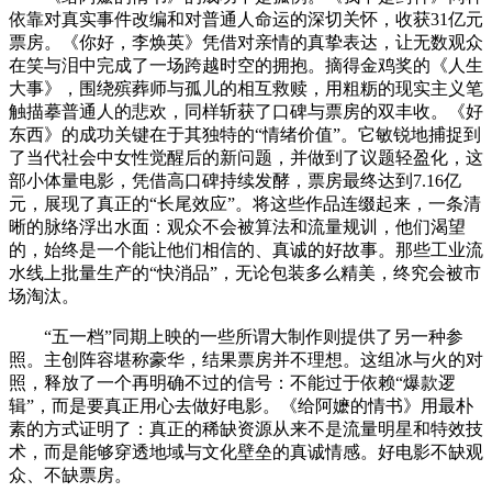
依靠对真实事件改编和对普通人命运的深切关怀，收获31亿元
票房。《你好，李焕英》凭借对亲情的真挚表达，让无数观众
在笑与泪中完成了一场跨越时空的拥抱。摘得金鸡奖的《人生
大事》，围绕殡葬师与孤儿的相互救赎，用粗粝的现实主义笔
触描摹普通人的悲欢，同样斩获了口碑与票房的双丰收。《好
东西》的成功关键在于其独特的“情绪价值”。它敏锐地捕捉到
了当代社会中女性觉醒后的新问题，并做到了议题轻盈化，这
部小体量电影，凭借高口碑持续发酵，票房最终达到7.16亿
元，展现了真正的“长尾效应”。将这些作品连缀起来，一条清
晰的脉络浮出水面：观众不会被算法和流量规训，他们渴望
的，始终是一个能让他们相信的、真诚的好故事。那些工业流
水线上批量生产的“快消品”，无论包装多么精美，终究会被市
场淘汰。
“五一档”同期上映的一些所谓大制作则提供了另一种参
照。主创阵容堪称豪华，结果票房并不理想。这组冰与火的对
照，释放了一个再明确不过的信号：不能过于依赖“爆款逻
辑”，而是要真正用心去做好电影。《给阿嬷的情书》用最朴
素的方式证明了：真正的稀缺资源从来不是流量明星和特效技
术，而是能够穿透地域与文化壁垒的真诚情感。好电影不缺观
众、不缺票房。