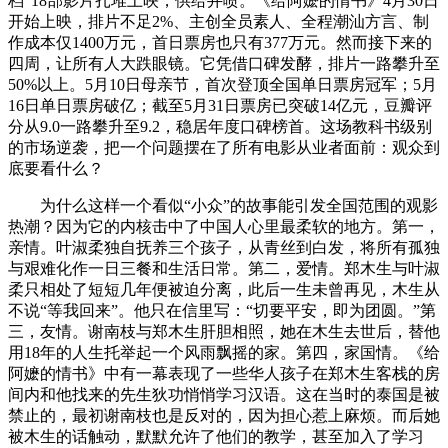
档”18部影片扎堆上映，供给井喷。《给阿嬷的情书》4月30日
开始上映，排片不足2%、主创全员素人、全程潮汕方言、制
作成本仅1400万元，首日票房也只有377万元。然而接下来的
四周，让所有人大跌眼镜。它凭借口碑发酵，排片一路攀升至
50%以上。5月10日母亲节，首次登顶全国单日票房冠军；5月
16日单日票房破亿；截至5月31日票房已突破14亿元，豆瓣评
分从9.0一路攀升至9.2，稳居年度口碑榜首。这场教科书级别
的市场逆袭，把一个问题摆在了所有电影从业者面前：观众到
底要看什么？
为什么这样一个看似“小众”的故事能引发全国范围的观影
热潮？因为它的内核击中了中国人心里最柔软的地方。第一，
亲情。叶淑柔独自抚养三个孩子，从青丝到白发，将所有孤独
与艰难化作一日三餐和生活日常。第二，爱情。郑木生与叶淑
柔只相处了短短几年便被迫分离，此后一生未曾再见，木生从
不说“等我回来”。他只在信里写：“切要平安，即为团圆。”第
三，友情。谢南枝与郑木生肝胆相照，她在木生去世后，替他
用18年的人生托举起一个风雨飘摇的家。第四，家国情。《给
阿嬷的情书》中有一幕表现了一些华人孩子在郑木生客栈的房
间内和他找来的先生狄功悄悄学习汉语。这在当时的泰国是被
禁止的，最初谢南枝也是反对的，因为担心惹上麻烦。而后她
被木生的话触动，默默允许了他们的教学，甚至加入了学习