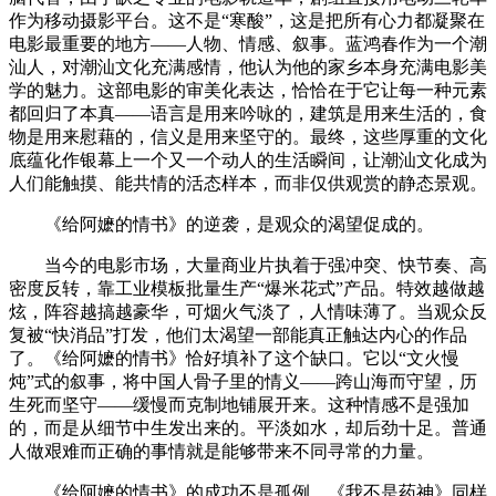
作为移动摄影平台。这不是“寒酸”，这是把所有心力都凝聚在
电影最重要的地方——人物、情感、叙事。蓝鸿春作为一个潮
汕人，对潮汕文化充满感情，他认为他的家乡本身充满电影美
学的魅力。这部电影的审美化表达，恰恰在于它让每一种元素
都回归了本真——语言是用来吟咏的，建筑是用来生活的，食
物是用来慰藉的，信义是用来坚守的。最终，这些厚重的文化
底蕴化作银幕上一个又一个动人的生活瞬间，让潮汕文化成为
人们能触摸、能共情的活态样本，而非仅供观赏的静态景观。
《给阿嬷的情书》的逆袭，是观众的渴望促成的。
当今的电影市场，大量商业片执着于强冲突、快节奏、高
密度反转，靠工业模板批量生产“爆米花式”产品。特效越做越
炫，阵容越搞越豪华，可烟火气淡了，人情味薄了。当观众反
复被“快消品”打发，他们太渴望一部能真正触达内心的作品
了。《给阿嬷的情书》恰好填补了这个缺口。它以“文火慢
炖”式的叙事，将中国人骨子里的情义——跨山海而守望，历
生死而坚守——缓慢而克制地铺展开来。这种情感不是强加
的，而是从细节中生发出来的。平淡如水，却后劲十足。普通
人做艰难而正确的事情就是能够带来不同寻常的力量。
《给阿嬷的情书》的成功不是孤例。《我不是药神》同样