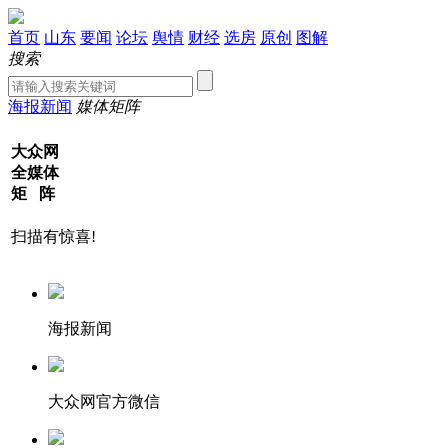
首页
山东
要闻
论坛
舆情
财经
选房
原创
图解
搜索
海报新闻
媒体矩阵
大众网
全媒体
矩 阵
扫描有惊喜!
海报新闻
大众网官方微信