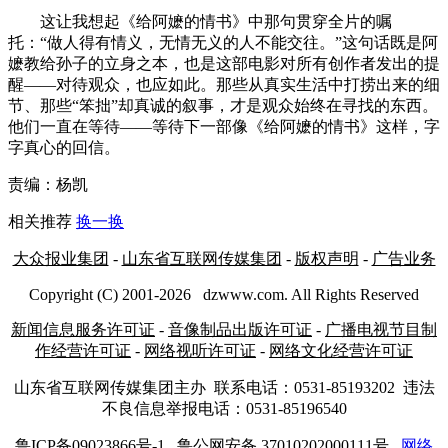
这让我想起《给阿嬷的情书》中那句贯穿全片的嘱
托：“做人得有情义，无情无义的人不能交往。”这句话既是阿
嬷教给孙子的立身之本，也是这部电影对所有创作者发出的提
醒——对待观众，也应如此。那些从真实生活中打捞出来的细
节、那些“笨拙”却真诚的叙事，才是观众始终在寻找的东西。
他们一直在等待——等待下一部像《给阿嬷的情书》这样，字
字真心的回信。
责编：杨凯
相关推荐
换一换
大众报业集团
-
山东省互联网传媒集团
-
版权声明
-
广告业务
Copyright (C) 2001-
2026
dzwww.com. All Rights Reserved
新闻信息服务许可证
-
音像制品出版许可证
-
广播电视节目制
作经营许可证
-
网络视听许可证
-
网络文化经营许可证
山东省互联网传媒集团主办
联系电话：0531-85193202 违法
不良信息举报电话：0531-85196540
鲁ICP备09023866号-1
鲁公网安备 37010202000111号
网络