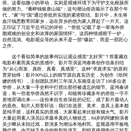
班。这看似微小的举动，实则是艰难环境下为守护文化根脉所
做的努力。“番畔钱银唐山福”：这句潮汕俗语揭示了在那个年
代，“家”与“国”通过侨批所实现的紧密联结。影片中，木生将
血汗钱悉数寄回家乡，远在异乡的他为家人撑起了一片天。这
正印证了习近平总书记的评价，“‘侨批’记载了老一辈海外侨
胞艰难的创业史和浓厚的家国情怀”。这四种情感熔于一炉，
自然流淌。电影观众等的从来不是一部“爆款”，而是一部匠心
之作。
这个看似简单的故事何以让观众感觉“太好哭”？答案藏在
电影朴素而真实的质感中。影片导演蓝鸿春将创作信条归结
为“从心而发、真听、真看、真感受”。这种“求真求实”的原则
贯穿始终：影片90%以上的细节源自真实历史，为创作《给阿
嬷的情书》，主创团队历时三年深入东南亚走访了100多位老
华侨，从大量一手史料中打捞出那些被遗忘的细节。蓝鸿春讲
道，有一些老华侨虽然不识字，却能将珍藏多年的侨批一字不
差地背诵出来——这份来自生命深处的记忆，成了影片最动人
的底色。制片人郑萱轩说：我们在选景、美术、道具上基本都
是纯手搓，这样真实的质感，大家看起来比较有烟火气。影片
大量起用素人演员以求最本真的人物状态，84岁的阿嬷扮演者
吴少卿从未拍过戏，群演多为潮汕本地村民。监视器用平板电
脑代替，由于缺乏专业的电影轨道车，剧组直接用电动三轮车