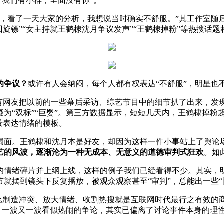
“我们有小群，里面没有你”。
，看了一天大家的分析，我想说当时确实不舒服。”其工作室随
旋镖”“女主持就王鹤棣沈月争议发声”“王鹤棣掉粉”等热搜话题
的争议？
或许有人会纳闷，每个人都有权表达“不舒服”，明星也
网友把以前的一些幕后采访、综艺节目中的细节扒了出来，发现
“双标”“巨婴”。第三方数据显示，短短几天内，王鹤棣掉粉超2
景表达情绪的模板。
面。王鹤棣和沈月本是好友，却因为这样一件小事站上了舆论
艺的风波，逐渐沦为一种无成本、无意义的道德审判式狂欢
。如
情绪碎片并上纲上线，这样的例子我们已经看得不少。其实，明
就摆到镜头下反复播放，被观众观察甚至“审判”，总能出一些“问
制造冲突、放大情绪、收割热搜就是互联网时代最行之有效的商
观，一波又一波看似热闹的争论，其实已偏离了讨论事件本身的理