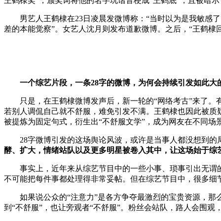
王鹤棣奖”，颁奖词将他的名字玩谐音梗成“王鹤底”，且被暗示
男艺人王鹤棣在23日凌晨发微博称：“当时以为是我敏感了
差的本能觉察”。女艺人沈月则发布道歉微博。之后，“王鹤棣回
一个综艺片段，一条28字的微博，为何会持续引发如此大
只是，在王鹤棣微博发声后，新一轮的“网络考古”来了。有
若别人调侃自己就不舒服，难免引发不满。王鹤棣也因此被质疑为
被提炼为固定句式，衍生出“不舒服文学”，成为网友在不同场
28字微博引发的这场舆论风波，或许是当事人都没想到的局
酵、扩大，情绪站队以及更多明星被卷入其中，让这场始于综
事实上，近年来从综艺节目中的一些小事、琐事引出无谓的
不可能把每件事都处理得非常妥帖。但在综艺节目中，很多细节
如果说公众的“注意力”是各方争夺最激烈的宝贵资源，那么
到“不舒服”，也让旁观者“不舒服”。粉丝会站队，路人会围