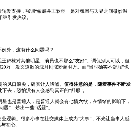
后转发支持，强调“敏感并非软弱，是对氛围与边界之间微妙温
相继引发热议。
不例外，这有什么问题吗？
王鹤棣对其他明星、演员也不那么“友好”。调侃别人可以，但
0万，发文道歉的沈月则涨粉超44万。而“当时确实不舒服”也
场的风口浪尖，确实让人唏嘘。
值得注意的是，随着事件不断发
此下去，恐怕没有人会感到真正的“舒服”。
星也是普通人，是普通人就会有七情六欲，在情绪的影响下，
题”，炒出一些“话题”。
业逻辑。很多小事在社交媒体上成为“大事”，不光让当事人感
性与初心。