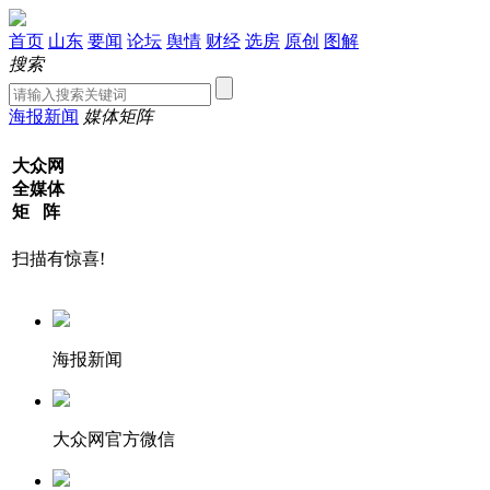
首页
山东
要闻
论坛
舆情
财经
选房
原创
图解
搜索
海报新闻
媒体矩阵
大众网
全媒体
矩 阵
扫描有惊喜!
海报新闻
大众网官方微信