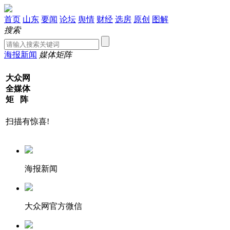
首页
山东
要闻
论坛
舆情
财经
选房
原创
图解
搜索
海报新闻
媒体矩阵
大众网
全媒体
矩 阵
扫描有惊喜!
海报新闻
大众网官方微信