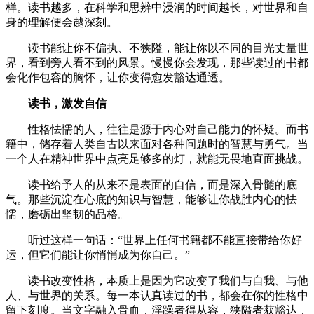
样。读书越多，在科学和思辨中浸润的时间越长，对世界和自
身的理解便会越深刻。
读书能让你不偏执、不狭隘，能让你以不同的目光丈量世
界，看到旁人看不到的风景。慢慢你会发现，那些读过的书都
会化作包容的胸怀，让你变得愈发豁达通透。
读书，激发自信
性格怯懦的人，往往是源于内心对自己能力的怀疑。而书
籍中，储存着人类自古以来面对各种问题时的智慧与勇气。当
一个人在精神世界中点亮足够多的灯，就能无畏地直面挑战。
读书给予人的从来不是表面的自信，而是深入骨髓的底
气。那些沉淀在心底的知识与智慧，能够让你战胜内心的怯
懦，磨砺出坚韧的品格。
听过这样一句话：“世界上任何书籍都不能直接带给你好
运，但它们能让你悄悄成为你自己。”
读书改变性格，本质上是因为它改变了我们与自我、与他
人、与世界的关系。每一本认真读过的书，都会在你的性格中
留下刻度。当文字融入骨血，浮躁者得从容，狭隘者获豁达，