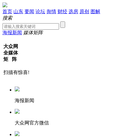
首页
山东
要闻
论坛
舆情
财经
选房
原创
图解
搜索
海报新闻
媒体矩阵
大众网
全媒体
矩 阵
扫描有惊喜!
海报新闻
大众网官方微信