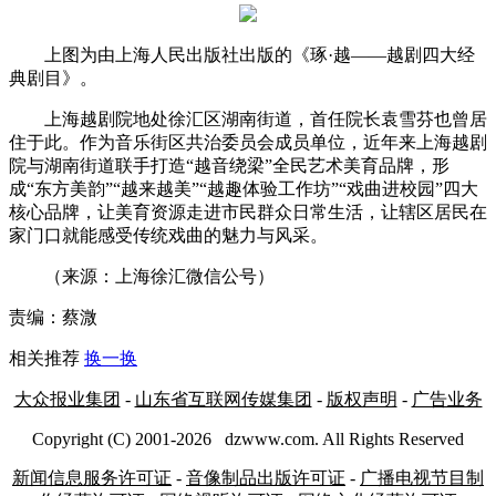
上图为由上海人民出版社出版的《琢·越——越剧四大经
典剧目》。
上海越剧院地处徐汇区湖南街道，首任院长袁雪芬也曾居
住于此。作为音乐街区共治委员会成员单位，近年来上海越剧
院与湖南街道联手打造“越音绕梁”全民艺术美育品牌，形
成“东方美韵”“越来越美”“越趣体验工作坊”“戏曲进校园”四大
核心品牌，让美育资源走进市民群众日常生活，让辖区居民在
家门口就能感受传统戏曲的魅力与风采。
（来源：上海徐汇微信公号）
责编：蔡溦
相关推荐
换一换
大众报业集团
-
山东省互联网传媒集团
-
版权声明
-
广告业务
Copyright (C) 2001-
2026
dzwww.com. All Rights Reserved
新闻信息服务许可证
-
音像制品出版许可证
-
广播电视节目制