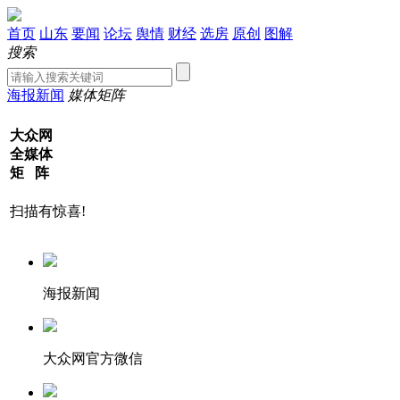
首页
山东
要闻
论坛
舆情
财经
选房
原创
图解
搜索
海报新闻
媒体矩阵
大众网
全媒体
矩 阵
扫描有惊喜!
海报新闻
大众网官方微信