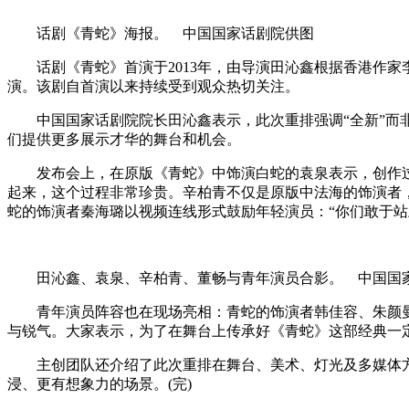
话剧《青蛇》海报。 中国国家话剧院供图
话剧《青蛇》首演于2013年，由导演田沁鑫根据香港作
演。该剧自首演以来持续受到观众热切关注。
中国国家话剧院院长田沁鑫表示，此次重排强调“全新”
们提供更多展示才华的舞台和机会。
发布会上，在原版《青蛇》中饰演白蛇的袁泉表示，创作
起来，这个过程非常珍贵。辛柏青不仅是原版中法海的饰演者
蛇的饰演者秦海璐以视频连线形式鼓励年轻演员：“你们敢于站
田沁鑫、袁泉、辛柏青、董畅与青年演员合影。 中国国
青年演员阵容也在现场亮相：青蛇的饰演者韩佳容、朱颜
与锐气。大家表示，为了在舞台上传承好《青蛇》这部经典一
主创团队还介绍了此次重排在舞台、美术、灯光及多媒体
浸、更有想象力的场景。(完)