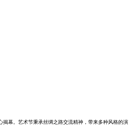
化中心揭幕。艺术节秉承丝绸之路交流精神，带来多种风格的演