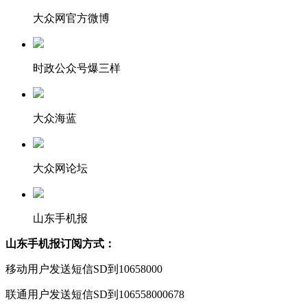
大众网官方微博
时政公众号爆三样
大众海蓝
大众网论坛
山东手机报
山东手机报订阅方式：
移动用户发送短信SD到10658000
联通用户发送短信SD到106558000678