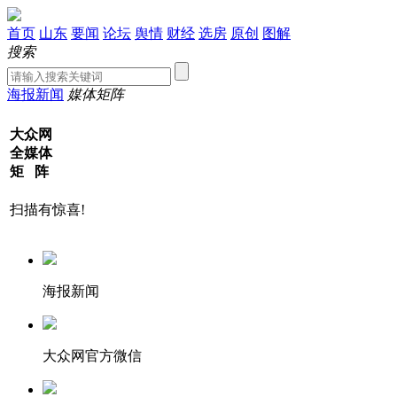
首页
山东
要闻
论坛
舆情
财经
选房
原创
图解
搜索
海报新闻
媒体矩阵
大众网
全媒体
矩 阵
扫描有惊喜!
海报新闻
大众网官方微信