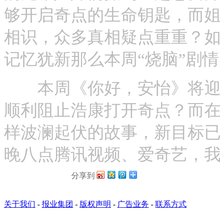
够开启奇点的生命钥匙，而
相识，众多真相疑点重重？如
记忆犹新那么本周“烧脑”剧
本周《你好，安怡》将迎来
顺利阻止浩康打开奇点？而
样波澜起伏的故事，新目标
晚八点腾讯视频、爱奇艺，
分享到
关于我们
-
报业集团
-
版权声明
-
广告业务
-
联系方式