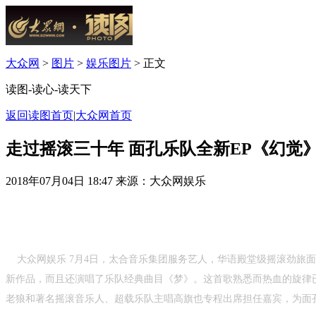
大众网
>
图片
>
娱乐图片
> 正文
读图-读心-读天下
返回读图首页
|
大众网首页
走过摇滚三十年 面孔乐队全新EP《幻觉
2018年07月04日 18:47
来源：大众网娱乐
大众网娱乐 7
月
4
日，太合音乐集团服务艺人，华语殿堂级摇滚劲旅面
新作品，而且还演唱了乐队经典曲目《梦》。这首歌熟悉而热血的旋律
老狼和著名摇滚音乐人、超载乐队主唱高旗也专程出席担任嘉宾，为面