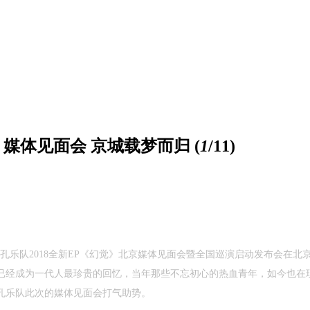
》媒体见面会 京城载梦而归
(
1
/11)
孔乐队
2018
全新
EP
《幻觉》北京媒体见面会暨全国巡演启动发布会在北
已经成为一代人最珍贵的回忆，当年那些不忘初心的热血青年，如今也在
孔乐队此次的媒体见面会打气助势。