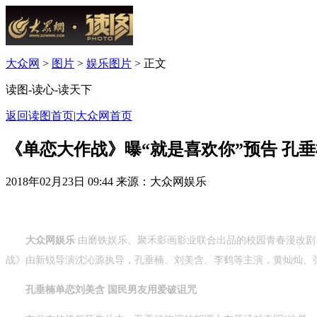
大众网
>
图片
>
娱乐图片
> 正文
读图-读心-读天下
返回读图首页
|
大众网首页
《单恋大作战》曝“就是喜欢你”预告 孔
2018年02月23日 09:44
来源：大众网娱乐
大众网娱乐
由磨铁娱乐、聚禾影画影业联合出品的校园青春漫改剧
战》由新锐导演沈沁源执导，孔垂楠、刘美含、李鹤等主演，黄灿灿、
孔垂楠单恋刘美含
国民男友用爱破诅咒