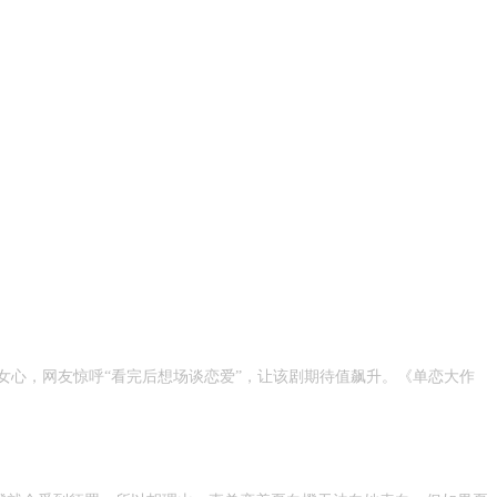
女心，网友惊呼“看完后想场谈恋爱”，让该剧期待值飙升。《单恋大作