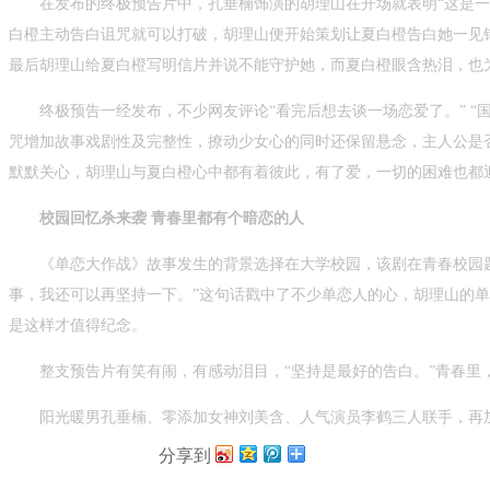
在发布的终极预告片中，孔垂楠饰演的胡理山在开场就表明“这是
白橙主动告白诅咒就可以打破，胡理山便开始策划让夏白橙告白她一见
最后胡理山给夏白橙写明信片并说不能守护她，而夏白橙眼含热泪，也
终极预告一经发布，不少网友评论“看完后想去谈一场恋爱了。”
“
咒增加故事戏剧性及完整性，撩动少女心的同时还保留悬念，主人公是
默默关心，胡理山与夏白橙心中都有着彼此，有了爱，一切的困难也都
校园回忆杀来袭
青春里都有个暗恋的人
《单恋大作战》故事发生的背景选择在大学校园，该剧在青春校园
事，我还可以再坚持一下。”这句话戳中了不少单恋人的心，胡理山的
是这样才值得纪念。
整支预告片有笑有闹，有感动泪目，“坚持是最好的告白。”青春里
阳光暖男孔垂楠、零添加女神刘美含、人气演员李鹤三人联手，再加
分享到