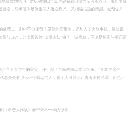
橙就会受到惩罚，所以胡理山一直单恋着夏白橙无法向她表白。但如果夏
围轻松，后半段则是侧重两人近在咫尺，又相隔很远的情感。在预告片
的处理上，剧中不但保留了原著的高甜萌，还加入了大故事线，通过诅
量与口碑，此次预告片“山橙夫妇”撒了一波蜜糖，不论是相互斗嘴还是
符合当下大学生的审美，还引起了全民校园恋爱回忆杀。“喜欢你这件
时代总是会有那么一个暗恋的人，这个人可能会让青春变得苦涩，但也正
剧《单恋大作战》会带来不一样的惊喜。