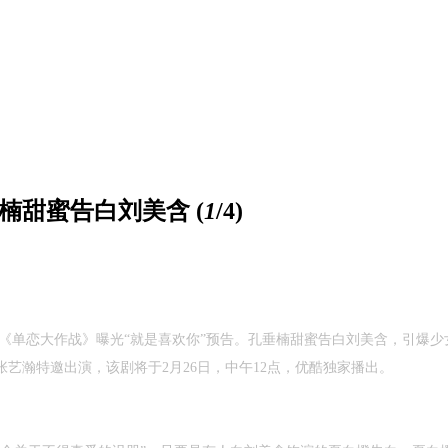
垂楠甜蜜告白刘美含
(
1
/4)
《单恋大作战》曝光“就是喜欢你”预告。孔垂楠甜蜜告白刘美含，引爆少
张艺瀚特邀出演，该剧将于
2
月
26
日，中午
12
点，优酷独家播出。