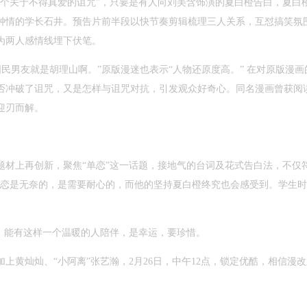
一个关于不得真爱的诅咒”，只要是有人向刘美含饰演的夏白橙告白，夏白
钟情的学长石井。预告片前半段以快节奏剪辑梳理三人关系，互怼搞笑氛
为两人感情线埋下伏笔。
国民男友就是胡理山啊。”原版漫迷也表示“人物还原度高。”
在对原版漫画
否冲破了诅咒，又是怎样与诅咒对抗，引发观众好奇心。同名漫画曾获阅读
迎刃而解。
题材上再创新，聚焦“单恋”这一话题，接地气的台词及花式告白法，不仅
单恋是无奈的，是需要耐心的，而他的坚持夏白橙终究也会感受到。学生
，能有这样一个温暖的人陪伴，是幸运，要珍惜。
上黄灿灿、“小阿离”张艺瀚，
2
月
26
日，中午
12
点，锁定优酷，相信漫改