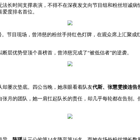
时间支撑表演，不得不在深夜发文向节目组和粉丝坦诚病情。但
喜爱度排名首位。
。节目现场，曾沛慈的粉丝手持红色灯牌，在观众席上汇聚成红
层优势登顶个喜榜首，曾沛慈完成了“被低估者”的逆袭。
却屡次垫底。四公当晚，她亲眼看着队友
代斯、张慧雯接连告
张月的团队，她一肩扛起队长的责任，却几乎每轮都在告别。但
差异。
陈瑶
从三公的第14名降至第16名，而她在场外粉丝增长