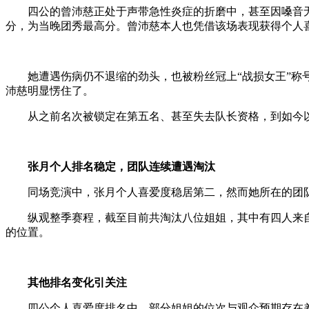
四公的曾沛慈正处于声带急性炎症的折磨中，甚至因嗓音无法长
分，为当晚团秀最高分。曾沛慈本人也凭借该场表现获得个人
她遭遇伤病仍不退缩的劲头，也被粉丝冠上“战损女王”称号
沛慈明显愣住了。
从之前名次被锁定在第五名、甚至失去队长资格，到如今以断
张月个人排名稳定，团队连续遭遇淘汰
同场竞演中，张月个人喜爱度稳居第二，然而她所在的团队
纵观整季赛程，截至目前共淘汰八位姐姐，其中有四人来自
的位置。
其他排名变化引关注
四公个人喜爱度排名中，部分姐姐的位次与观众预期存在