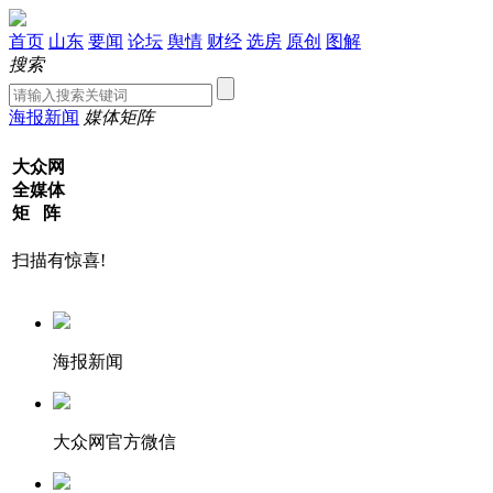
首页
山东
要闻
论坛
舆情
财经
选房
原创
图解
搜索
海报新闻
媒体矩阵
大众网
全媒体
矩 阵
扫描有惊喜!
海报新闻
大众网官方微信