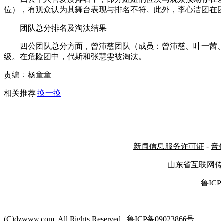
位），有观众认为其舞台表现与排名不符。此外，李心洁团在团
团队总分排名及淘汰结果
四公团队总分方面，曾沛慈团队（成员：曾沛慈、叶一茜
级。在危险团中，代斯和张慧雯被淘汰。
责编：杨童童
相关推荐
换一换
新闻信息服务许可证
-
音
山东省互联网
鲁ICP
(C)dzwww.com. All Rights Reserved 鲁ICP备09023866号