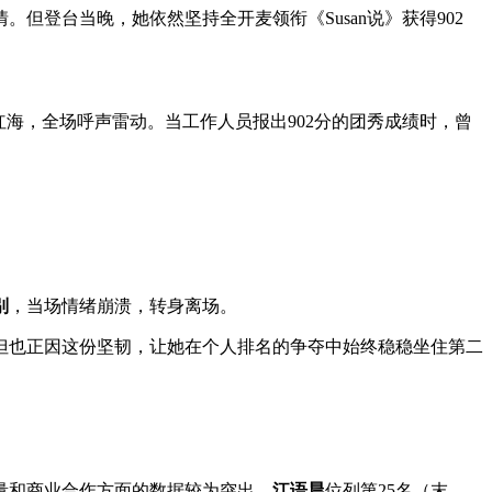
登台当晚，她依然坚持全开麦领衔《Susan说》获得902
海，全场呼声雷动。当工作人员报出902分的团秀成绩时，曾
别
，当场情绪崩溃，转身离场。
也正因这份坚韧，让她在个人排名的争夺中始终稳稳坐住第二
数量和商业合作方面的数据较为突出。
江语晨
位列第25名（末