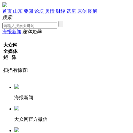
首页
山东
要闻
论坛
舆情
财经
选房
原创
图解
搜索
海报新闻
媒体矩阵
大众网
全媒体
矩 阵
扫描有惊喜!
海报新闻
大众网官方微信