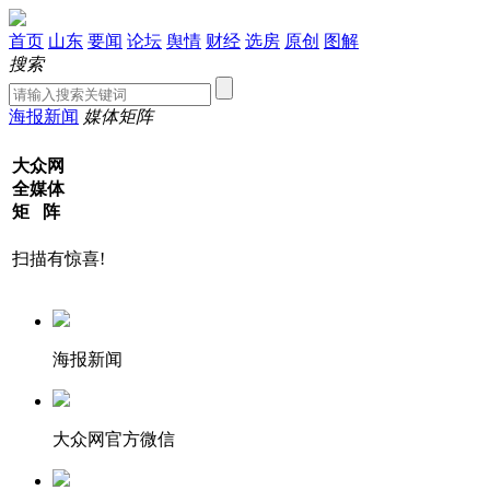
首页
山东
要闻
论坛
舆情
财经
选房
原创
图解
搜索
海报新闻
媒体矩阵
大众网
全媒体
矩 阵
扫描有惊喜!
海报新闻
大众网官方微信