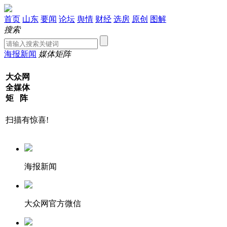
首页
山东
要闻
论坛
舆情
财经
选房
原创
图解
搜索
海报新闻
媒体矩阵
大众网
全媒体
矩 阵
扫描有惊喜!
海报新闻
大众网官方微信