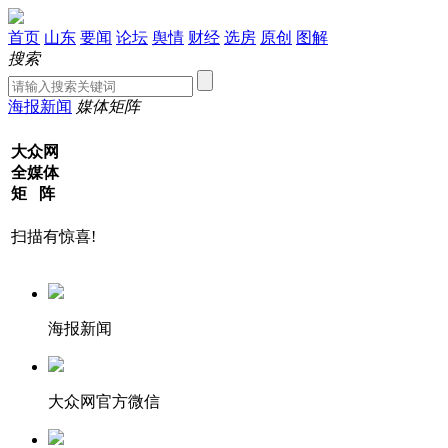
首页
山东
要闻
论坛
舆情
财经
选房
原创
图解
搜索
海报新闻
媒体矩阵
大众网
全媒体
矩 阵
扫描有惊喜!
海报新闻
大众网官方微信