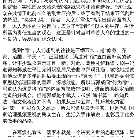
神的台词”。对此，葛焕礼认为，这展现了郭威对跳出五代乱
世逻辑而实现国家长治久安的路线思考和治道选择。“这让观
众在共情了此前长久的乱世压抑后，终于看到了结束五代乱世
的希望。”葛焕礼说，“儒者，人之所需也”揭示出儒家面向人
世、以人为本的学说旨向，表达了“儒者”当以人的生存、生活
所需为责任担当的观点，这正是针对当时草菅人命的世道的一
副良药，容易得到观众认同。
提到“儒”，人们想到的往往是三纲五常，是“修身、齐
家、治国、平天下”。正因如此，冯道对“儒”直白而朴实的解
释，让不少观众表示耳目一新。对此，葛焕礼解释道，剧中冯
道得知郭威在平定兖州叛乱后又去曲阜拜谒孔庙，敏锐地觉察
到他应该是多年乱世后要出现的一位“真天子”，也就是要用儒
家思想治理国家的皇帝，深感欣慰。所以当郭威问“何为儒”，
冯道认为这是将“儒”的内涵向郭威作说明，进而协助确定治国
之道的好机会。但是郭威是个武人，虽然“通书算”，略知兵
法，但文化程度并不高，如果从三纲五常、礼乐教化方面
讲“儒”，可能会失之高远，所以冯道从最为平实、也是当时国
家治理亟须重视的民众生存、生活入手作解说，也彰显了他务
实做事的品格。
在葛焕礼看来，儒家本就是一个讲究入世的思想流派，民