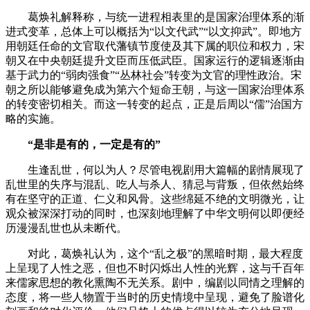
葛焕礼解释称，与统一进程相表里的是国家治理体系的渐
进式变革，总体上可以概括为“以文代武”“以文抑武”。即地方
用朝廷任命的文官取代藩镇节度使及其下属的职位和权力，宋
朝又在中央朝廷提升文臣而压低武臣。国家运行的逻辑逐渐由
基于武力的“弱肉强食”“丛林社会”转变为文官的理性政治。宋
朝之所以能够避免成为第六个短命王朝，与这一国家治理体系
的转变密切相关。而这一转变的起点，正是后周以“儒”治国方
略的实施。
“是非是有的，一定是有的”
生逢乱世，何以为人？尽管电视剧用大篇幅的剧情展现了
乱世里的失序与混乱、吃人与杀人、猜忌与背叛，但依然始终
有在坚守的正道、仁义和风骨。这些绵延不绝的文明微光，让
观众被深深打动的同时，也深刻地理解了中华文明何以即便经
历漫漫乱世也从未断代。
对此，葛焕礼认为，这个“乱之极”的黑暗时期，最大程度
上呈现了人性之恶，但也不时闪烁出人性的光辉，这与千百年
来儒家思想的教化熏陶不无关系。剧中，编剧以同情之理解的
态度，将一些人物置于当时的历史情境中呈现，避免了脸谱化