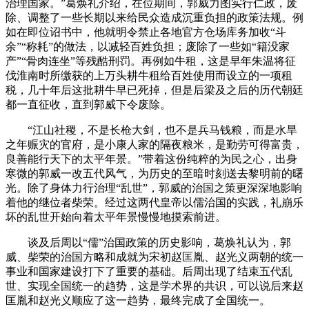
治理国家。”葛焕礼介绍，在位期间，郭威力图实行仁政，废
除、调整了一些长期以来给民众造成沉重负担的政策法规。例
如在即位诏书中，他就明令禁止各地官方仓场库务加收“斗
余”“称耗”的做法，以减轻百姓负担；废除了一些如“籍没家
产”“骨肉连坐”等残酷刑罚。再例如牛租，这是早年朱温将征
伐淮南时所缴获的上万头耕牛租给百姓使用而设立的一项租
税，几十年后这批耕牛早已死掉，但是后梁及之后的历代朝廷
都一直征收，直到郭威下令废除。
“江山社稷，不是长枪大剑，也不是兵马钱粮，而是水旱
之年赈灾的官府，是小康人家的隔夜粮米，是勤劳可得富贵，
良善能行天下的太平年景。”带着这份纯粹的为民之心，出身
寒微的郭威一改五代风气，为历史的至暗时刻送去黎明前的曙
光。除了身体力行治理“乱世”，郭威的治国之策更深深地影响
着他的继位者柴荣。经过这两代皇帝以儒治国的实践，礼崩乐
坏的乱世开始向着太平年景慢慢地摸索前进。
谈及后周以“儒”治国政策的历史影响，葛焕礼认为，郭
威、柴荣的治国方略和成就为宋初赵匡胤、赵光义两朝的统一
事业和国家建设打下了重要的基础。后周出现了结束五代乱
世、实现全国统一的趋势，这是学术界的共识，可以说后来赵
匡胤和赵光义顺应了这一趋势，最终完成了全国统一。