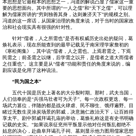
本思想是它最根本的思想之一，冯道的解说凸显了儒家这一重
要的思想面向。其中所谓的“一人之儒”和“天下之儒”，可以理
解为儒家所讲的“穷则独善其身，达则兼济天下”的规模之别。
冯道的这一席话，从国家治理的角度来说，对于当时的国家政
治和社会现实具有很强的针对性。
针对“儒者，人之所需也”是否有权威历史出处的疑问，葛
焕礼表示，现在所能查到的最早记载见于南宋理学家詹初的
《寒松阁集》，其中说“儒者，人之需也。上焉君需之，下焉
民需之；前圣需之以继，后学需之以开，是儒者之道大而儒者
之任重也”。这主要是从“儒者”功能和责任的角度来说的，编
剧应该是化用了这种说法。
“民为国之本”
五代十国是历史上著名的大分裂时期。那时，武夫当国，
人们信奉的是“兵强马壮者可为天子”。每一次政权更迭、每一
场武力篡位，伴随的都是战火肆虐、民不聊生、饿殍遍野。目
睹过无数生灵涂炭场景的郭威，决意施仁政治天下，让百姓得
享太平。剧中郭威拜谒孔庙的举动，葛焕礼称这是有史书明确
记载的史实。“如果说亲征兖州平叛显示他对任何叛乱都绝不
姑息的决心，赴曲阜拜谒孔子祠、墓则显示他力图用儒家思想