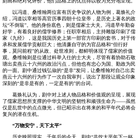
刻画和绝对化评价，他们品格上的优点得以较为充分地呈现。
以冯道、桑维翰两位富有历史争议的人物为例，葛焕礼介
绍，冯道以宰相等高官历事四朝十位皇帝，是历史上著名的政
坛“不倒翁”。他的身份底色，则是儒家士大夫。冯道早年勤奋
好学，有着良好的儒学修养；任职宰相后，主持雕版印刷了儒
家《九经》，这是我国历史上第一部官方印刷的套书，对于传
承和发展儒学贡献巨大；他清廉自守的为官品格和“但行好
事，莫问前程”的从政、处世准则，都鲜明体现了儒家的价值
观。桑维翰则是位通过科举入仕的士大夫，尽管有着协助石敬
瑭出卖燕云十六州的政治污点，但他也有忠心为国、勤政为民
的一面。剧中通过钱弘俶的“是非”发问，让桑维翰对自己出卖
燕云十六州的行为作了一次自我审判，说出了那段让观众印象
深刻的“是非是有的，一定是有的”的台词。
葛焕礼认为，剧中对上述人物品格和价值观的呈现，展现
了儒家思想所支撑的中华文明的坚韧性和顽强生命力——虽然
仅是乱世中的点点微光，但已昭示出在将来的和平年代必将会
复兴的潜在生机。
“万物安宁，天下太平”
历史映照现实。千年后的今天，剧中“共饮太平年下一杯