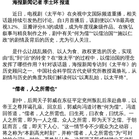
海报新闻记者 李士环 报道
近日，电视剧《太平年》在央视中文国际频道重播，相关
话题持续引发热烈讨论。自1月首播后，该剧便以CVB最高收
视3.2%、豆瓣评分8.3的成绩，成为年度现象级作品。在恢弘
叙事与精良制作之外，剧中有关“何为儒”“以儒治国”“施以仁
政”的剧情及背后的历史，尤为引人关注。
是什么让战乱频仍、以人为食、政权更迭的历史，实现
由“乱”到“治”的转变？在“致太平”的过程中，以儒治国的理念
发挥了哪些作用？针对该话题，海报新闻专访到《太平年》的
历史顾问之一、中国社会科学院古代史研究所教授葛焕礼，从
剧情与历史的角度为我们解读何以“以离乱始，以太平终”。
“儒者，人之所需也”
剧中，后周天子郭威在东征平定兖州叛乱后亲赴曲阜，以
帝王之尊拜谒孔庙。回京后，郭威向冯道讨教“何为儒”。冯道
回答道，“儒者，人之所需也。曰生死，曰衣食，曰忧乐。一
人之所需，即为一人之儒。众人之所需，即为天下之儒。于朝
廷而言，儒，即天下人心。”这一情节令不少观众为之动容，
将之称为“本剧高光时刻”，并称“儒者，人之所需也”为“可封