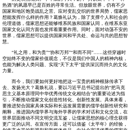
热酒”的夙愿早已是百姓的寻常生活。但放眼世界，仍有不少
国家和地区饱受战乱之苦。应对变乱交织的世界局势，儒家思
想能发挥什么样的作用？葛焕礼认为，除了支撑个人和社会的
伦理道德，儒家思想还能够维系民族和国家认同，在维系东亚
国家文化认同方面也发挥着重要作用。同时，面对动荡不安的
世界，儒家思想可以提供国家间和平共处、命运与共的思想智
慧。
“礼之用，和为贵”“协和万邦”“和而不同”……这些穿越时
空始终不变的儒家价值观念，不仅是我们中国人的精神内核，
也能为解决人类问题、实现“天下太平”提供深沉而持久的文化
力量。
而今，我们要如何更好地把这一宝贵的精神根脉传承下
去、发扬光大？葛焕礼说，要以习近平总书记提出的“把马克
思主义基本原理同中华优秀传统文化相结合”的重要论述为指
引，不断推动儒家文化创造性转化、创新性发展。具体来看，
要推进契合国家具体实际和长远发展需要的儒学创新性研究和
阐释，推进国内儒学界与海外学界的学术对话和文化交流，在
世界层面推动不同文明交流互鉴，让儒家思想的核心理念获得
更广泛的认同。在宣传方面，还可以借鉴《太平年》的经验，