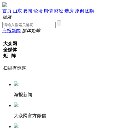
首页
山东
要闻
论坛
舆情
财经
选房
原创
图解
搜索
海报新闻
媒体矩阵
大众网
全媒体
矩 阵
扫描有惊喜!
海报新闻
大众网官方微信