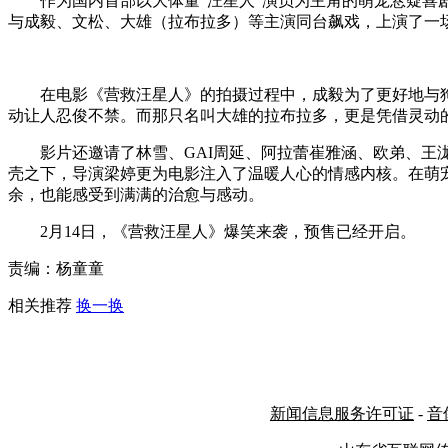
作为国内首部以大体量“汪星人”演员为主角的萌宠悬疑喜剧动
与成毅、文松、大雄（拉布拉多）等主演同台飙戏，上演了一
在电影《营救汪星人》的拍摄过程中，成毅为了更好地与狗
动让人忍俊不禁。而那只名叫大雄的拉布拉多，更是凭借灵动的
影片还邀请了林雪、GAI周延、阿拉蕾崔雅涵、欧弟、王泷
壳之下，导演梁婷更为电影注入了温暖人心的情感内核。在萌
余，也能感受到满满的治愈与感动。
2月14日，《营救汪星人》爆笑来袭，预售已经开启。
责编：杨童童
相关推荐
换一换
新闻信息服务许可证
-
音