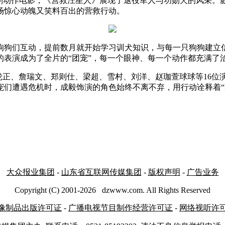
作电影，《营救汪星人》展现了退役军人与功勋犬的风采。影片
场惊心动魄又笑料百出的营救行动。
狗们互动，提前数月就开始学习训犬知识，与每一只狗狗建立信
表演成为了全片的“团宠”，每一个眼神、每一个动作都充满了
正、詹瑞文、郑则仕、梁超、雪村、刘洋、赵珈萱球球等16位
宠们遭遇危机时，成毅饰演的角色始终不离不弃，用行动诠释着“
大众报业集团
-
山东省互联网传媒集团
-
版权声明
-
广告业务
Copyright (C) 2001-
2026
dzwww.com. All Rights Reserved
像制品出版许可证
-
广播电视节目制作经营许可证
-
网络视听许