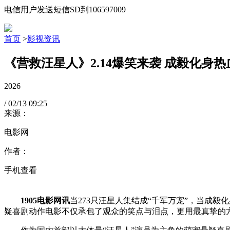
电信用户发送短信SD到106597009
首页
>
影视资讯
《营救汪星人》2.14爆笑来袭 成毅化身
2026
/
02/13
09:25
来源：
电影网
作者：
手机查看
1905电影网讯
当273只汪星人集结成“千军万宠”，当成
疑喜剧动作电影不仅承包了观众的笑点与泪点，更用最真挚的方