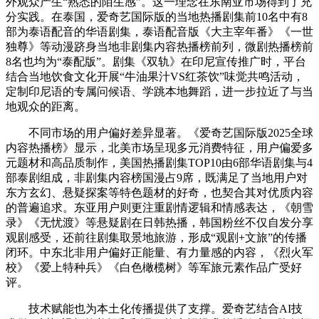
外观众产生“熟悉的陌生感”。这一理念在东南亚市场得到了充
分实践。在泰国，爱奇艺国际版的当地热播剧集前10名中有8
部为泰语配音的华语剧集，泰语配音版《大主宰年番》《一世
独尊》等动漫跻身当地非剧集内容热播榜前列，微剧热播榜前
8名也均为“泰配版”。剧集《双轨》在印尼宣传推广时，平台
结合当地饮食文化开展“牛油果汁VS红茶饮”味觉共鸣活动，
定制印尼语的专属问候语、学跳本地舞蹈，进一步拉近了与当
地观众的距离。
不同市场的用户偏好差异显著。《爱奇艺国际版2025全球
内容热播榜》显示，北美市场呈现多元消费特征，用户偏爱多
元题材和高品质制作，美国热播剧集TOP10由6部华语剧集与4
部泰剧组成，非剧集内容榜国漫占9席，既满足了当地用户对
东方玄幻、悬疑探案等特色题材的好奇，也契合其对优质内容
的普遍追求。东亚用户则更注重剧情逻辑和情感表达，《朝雪
录》《无忧渡》等悬疑剧在日韩热播，韩国粉丝不仅自发分享
观剧感受，还前往剧集取景地旅游，形成“观剧+文旅”的传播
闭环。中东北非用户偏好正能量、有力量感的内容，《烈火军
校》《爱上特种兵》《白色橄榄树》等军旅元素作品广受好
评。
技术赋能也为本土化传播提供了支撑。爱奇艺结合AI技