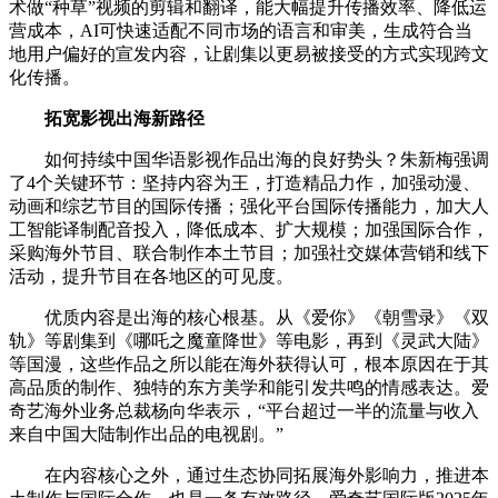
术做“种草”视频的剪辑和翻译，能大幅提升传播效率、降低运
营成本，AI可快速适配不同市场的语言和审美，生成符合当
地用户偏好的宣发内容，让剧集以更易被接受的方式实现跨文
化传播。
拓宽影视出海新路径
如何持续中国华语影视作品出海的良好势头？朱新梅强调
了4个关键环节：坚持内容为王，打造精品力作，加强动漫、
动画和综艺节目的国际传播；强化平台国际传播能力，加大人
工智能译制配音投入，降低成本、扩大规模；加强国际合作，
采购海外节目、联合制作本土节目；加强社交媒体营销和线下
活动，提升节目在各地区的可见度。
优质内容是出海的核心根基。从《爱你》《朝雪录》《双
轨》等剧集到《哪吒之魔童降世》等电影，再到《灵武大陆》
等国漫，这些作品之所以能在海外获得认可，根本原因在于其
高品质的制作、独特的东方美学和能引发共鸣的情感表达。爱
奇艺海外业务总裁杨向华表示，“平台超过一半的流量与收入
来自中国大陆制作出品的电视剧。”
在内容核心之外，通过生态协同拓展海外影响力，推进本