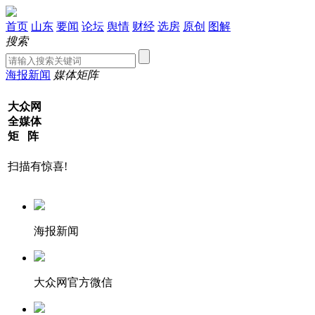
首页
山东
要闻
论坛
舆情
财经
选房
原创
图解
搜索
海报新闻
媒体矩阵
大众网
全媒体
矩 阵
扫描有惊喜!
海报新闻
大众网官方微信