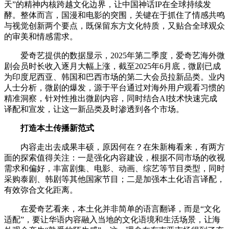
天”的精神内核跨越文化边界，让中国神话IP在全球持续发
酵。整体而言，国漫和电影的突围，关键在于抓住了情感共鸣
与视觉创新两个要点，既保留东方文化特质，又贴合全球观众
的审美和情感需求。
爱奇艺提供的数据显示，2025年第二季度，爱奇艺海外微
剧会员时长收入逐月大幅上涨，截至2025年6月底，微剧已成
为印度尼西亚、韩国和巴西市场的第二大会员拉新品类。业内
人士分析，微剧的爆发，源于平台通过对海外用户观看习惯的
精准洞察，针对性推出微剧内容，同时结合AI技术快速完成
译配和宣发，让这一新品类及时渗透到各个市场。
打造本土传播新范式
内容走出去成果丰硕，原因何在？在朱新梅看来，有两方
面的探索值得关注：一是强化内容建设，根据不同市场的收视
需求和偏好，丰富剧集、电影、动画、综艺等节目类型，同时
采购泰剧、韩剧等其他国家节目；二是加强本土化语言译配，
有效弥合文化距离。
在爱奇艺看来，本土化并非简单的语言翻译，而是“文化
适配”，要让华语内容融入当地的文化语境和生活场景，让海