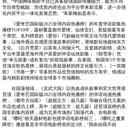
势。“中国网络视听平台已具备较强国际传播能力，能为不同
节目类型赋能：而优质内容也会为平台带来新流量，进一步强
化内容平台一体化发展态势。”朱新梅如是表示。
《爱奇艺国际版2025全球内容热播榜》的年度华语剧集热
播榜TOP10中，题材覆盖都市爱情、仙侠玄幻、悬疑探案等多
个类型。名列榜首的《爱你》巧妙融合中医文化与现代爱情叙
事，让海外观众在感受浪漫故事的同时，潜移默化地接纳东方
文化。《白月梵星》以富有人间烟火气、反套路的剧情，成为
平台年度最受海外用户喜爱的华语仙侠剧集；《朝雪录》凭
借“单元探案+成长复仇”的双线叙事，在泰国、韩国等5个市场
登顶谷歌热度榜，展现出悬疑题材的跨文化吸引力；《一笑随
歌》《书卷一梦》等多部作品也凭借独特的东方美学、情感议
题与精彩剧情持续在全球多个市场圈粉。
在国漫领域，《灵武大陆》以热血成长叙事和宏大世界观
登顶《爱奇艺国际版2025全球内容热播榜》的华语动漫热播
榜，《都市古仙医》《超能立方：超凡篇》等融合现代元素的
作品也成功上榜，其中《超能立方：超凡篇》还登顶该榜的美
国非剧集内容榜，成为北美市场热门国漫代表。在电影领
域，“哪吒”相关题材电影包揽华语电影榜前三，《哪吒之魔童
降世》播放量是非华语电影榜首的近3倍，“我命由我不由