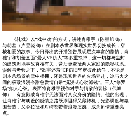
《轧戏》以“戏中戏”的方式，讲述肖稚宇（陈星旭 饰）
与胡羞（卢昱晓 饰）在剧本杀世界和现实世界切换成长，穿
梭相爱的故事。今日释出的开播预告展现层次丰富的剧情，肖
稚宇和胡羞直面“爱人VS仇人”等多重抉择，这一切都与尘封
的建筑坍塌事故真相有关，背后更牵扯两人家庭的隐秘联系。
误解与考验之下，“欲宇还羞”CP仍旧坚定彼此信任，不论是
剧本杀场景的雪中相拥，还是现实世界的火场奔赴，冰与火之
间的极致浪漫令甜愈爱情自带“沉浸式心动滤镜”。三人“修罗
场”扣人心弦。表面将肖稚宇视作对手与情敌的裴轸（代旭
饰），有意戳破肖稚宇无法面对真实身份的隐情。他的出现，
让肖稚宇与胡羞的感情之路既添阻碍又藏转机，光影调度与氛
围营造，又令拉扯和对峙都带着浪漫质感，成为剧情重要亮
点。