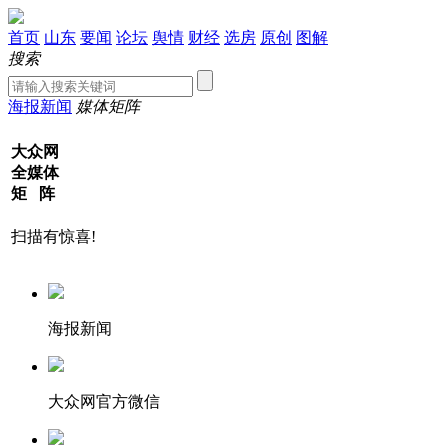
首页
山东
要闻
论坛
舆情
财经
选房
原创
图解
搜索
海报新闻
媒体矩阵
大众网
全媒体
矩 阵
扫描有惊喜!
海报新闻
大众网官方微信