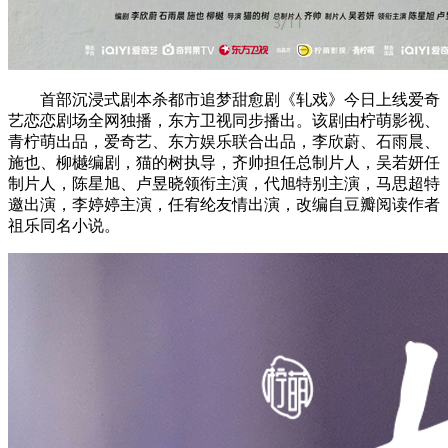
首部沉浸式剧本杀都市追梦甜愈剧《轧戏》今日上线爱奇
艺恋恋剧场全网独播，东方卫视同步播出。该剧由柠萌影视、
青柠萌出品，爱奇艺、东方娱乐联合出品，李欣蔚、石雨晨、
施也、柳樾编剧，猫的树执导，齐帅担任总制片人，吴若妍任
制片人，陈星旭、卢昱晓领衔主演，代旭特别主演，马思超特
邀出演，李婷婷主演，任宥纶友情出演，改编自豆瓣阅读作者
祖乐同名小说。