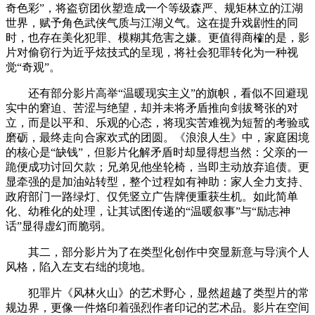
奇色彩”，将盗窃团伙塑造成一个等级森严、规矩林立的江湖
世界，赋予角色武侠气质与江湖义气。这在提升戏剧性的同
时，也存在美化犯罪、模糊其危害之嫌。更值得商榷的是，影
片对偷窃行为近乎炫技式的呈现，将社会犯罪转化为一种视
觉“奇观”。
还有部分影片高举“温暖现实主义”的旗帜，看似不回避现
实中的窘迫、苦涩与绝望，却并未将矛盾推向剑拔弩张的对
立，而是以平和、乐观的心态，将现实苦难视为短暂的考验或
磨砺，最终走向合家欢式的团圆。《浪浪人生》中，家庭困境
的核心是“缺钱”，但影片化解矛盾时却显得想当然：父亲的一
跪便成功讨回欠款；兄弟见他坐轮椅，当即主动放弃追债。更
显牵强的是加油站转型，整个过程如有神助：家人全力支持、
政府部门一路绿灯、仅凭竖立广告牌便重获生机。如此简单
化、幼稚化的处理，让其试图传递的“温暖叙事”与“励志神
话”显得虚幻而脆弱。
其二，部分影片为了在类型化创作中突显新意与导演个人
风格，陷入左支右绌的境地。
犯罪片《风林火山》的艺术野心，显然超越了类型片的常
规边界，更像一件烙印着强烈作者印记的艺术品。影片在空间