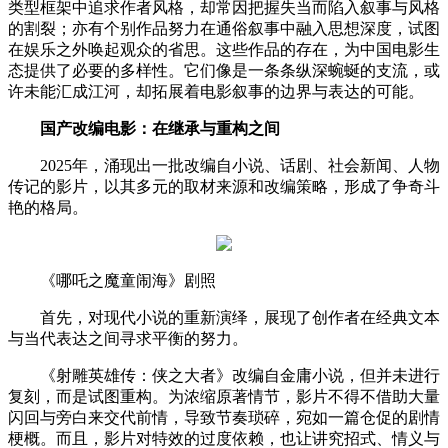
类型框架中追求作者风格，却常因把握失当而陷入叙事与风格
的割裂；亦有个别作品努力在通俗叙事中融入思想深度，试图
在娱乐之外唤起观众的省思。这些作品的存在，为中国电影生
态提供了必要的多样性。它们像是一条条纵深蜿蜒的支流，或
许未能汇成江河，却拓展着电影叙事的边界与表达的可能。
国产改编电影：在继承与重构之间
2025年，涌现出一批改编自小说、话剧、社会新闻、人物
传记的影片，以其多元的取材来源和改编策略，形成了争奇斗
艳的格局。
《哪吒之魔童闹海》剧照
首先，对现代小说的重新演绎，展现了创作者在经典文本
与当代表达之间寻求平衡的努力。
《射雕英雄传：侠之大者》改编自金庸小说，但并未进行
复刻，而是试图重构。为浓缩原著情节，影片不得不借助大量
闪回与旁白来交代前情，导致节奏琐碎，宛如一篇仓促的剧情
梗概。而且，影片对特效的过度依赖，也让讲究招式、情义与