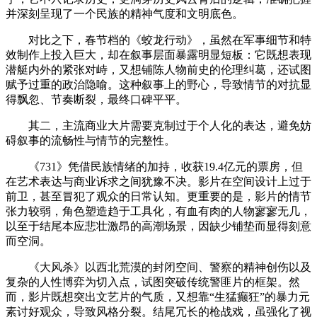
并深刻呈现了一个民族的精神气度和文明底色。
对比之下，春节档的《蛟龙行动》，虽然在军事细节和特
效制作上投入巨大，却在叙事层面暴露明显短板：它既想表现
潜艇内外的紧张对峙，又想铺陈人物前史的伦理纠葛，还试图
赋予过重的政治隐喻。这种叙事上的野心，导致情节的对抗显
得飘忽、节奏断裂，最终口碑平平。
其二，主流商业大片需要克制过于个人化的表达，避免妨
碍叙事的流畅性与情节的完整性。
《731》凭借民族情绪的加持，收获19.4亿元的票房，但
在艺术表达与商业诉求之间犹豫不决。影片在空间设计上过于
前卫，甚至冒犯了观众的日常认知。更重要的是，影片的情节
张力较弱，角色塑造趋于工具化，有血有肉的人物寥寥无几，
以至于结尾本应悲壮激昂的高潮场景，因缺少铺垫而显得刻意
而空洞。
《大风杀》以西北荒漠的封闭空间、警察的精神创伤以及
复杂的人性博弈为切入点，试图突破传统警匪片的框架。然
而，影片既想突出文艺片的气质，又想靠“生猛癫狂”的暴力元
素讨好观众，导致风格分裂。结尾冗长的枪战戏，虽强化了视