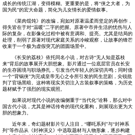
成长的传统江湖，变得模糊。更重要的是，将“侠之大者，为
国为民”的宏大命题，简化为儿女情长的爱情叙事。
《菜肉馄饨》的改编，宛如对原著温柔而坚定的再创作，
得失皆在于对“温暖”二字的把握。原著中市井生活的忧伤与人
际的复杂，在影像化过程中被有意调和、提亮。尤其是结局的
处理，削弱了原著对现代家庭关系的冷峻观察，让故事的锋芒
收束于一个极为虚假突兀的团圆场景中。
《长安的荔枝》依托同名小说，对古诗“无人知是荔枝
来”背后的故事展开大胆想象。影片通过一位底层官员在长安
的生存困境与职场挣扎，引发当代年轻人的深切共鸣；同时借
一个“背锅侠”为完成皇帝无心之令所引发的民生悲剧，尖锐批
判了官场黑暗。这种将现实关切注入古装叙事的策略，为历史
题材赋予了强烈的现实观照。
如果说对现代小说的改编侧重于“当代化”诠释，那么对中
国古代小说，尤其是神话传奇的现代化重构，则展现出更为大
胆的想象力。
近年来，奇幻题材影片引人注目，“哪吒系列”与“封神系
列”等作品从《封神演义》中选取题材与人物形象，逐步构建