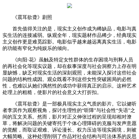
《震耳欲聋》剧照
首先值得关注的是，现实主义创作成为稀缺品，电影与真
实生活的连接减弱。纵观全年，现实题材作品稀少，经典现实
主义创作更是难觅踪影。电影似乎越来越远离真实生活，电影
的功能有窄化为纯娱乐的倾向。
《向阳·花》虽触及特定女性群体的生存困境与刑释人员
的再社会化等现实议题，却在叙事深度与社会洞察力上存在明
显缺憾，缺乏对现实生活的深刻观照，未能深入探讨这些社会
问题的结构性成因。观众既看不到这些女性突破困局的必然
性，也难以从她们偶然性的成功中获得真正的启示。这种艺术
处理上的粗糙，使影片的社会意义大打折扣。
《震耳欲聋》是一部极具现实主义气质的影片。它以健听
者李淇作为观察视角，探讨生理性的“听障”与社会性“失语”之
间的互文关系。然而，影片对正义伸张过程的呈现却相对潦
草，将解决问题的关键寄托于个体心理障碍的克服与发声意愿
的觉醒，而取证艰难、诉讼漫长、权力压迫等现实困境，则被
大幅简略。这种处理削弱了作品对社会结构与司法体系的反思