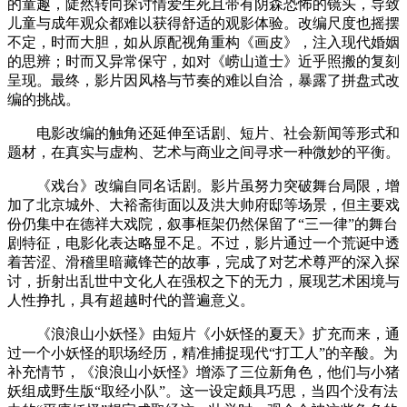
的童趣，陡然转向探讨情爱生死且带有阴森恐怖的镜头，导致
儿童与成年观众都难以获得舒适的观影体验。改编尺度也摇摆
不定，时而大胆，如从原配视角重构《画皮》，注入现代婚姻
的思辨；时而又异常保守，如对《崂山道士》近乎照搬的复刻
呈现。最终，影片因风格与节奏的难以自洽，暴露了拼盘式改
编的挑战。
电影改编的触角还延伸至话剧、短片、社会新闻等形式和
题材，在真实与虚构、艺术与商业之间寻求一种微妙的平衡。
《戏台》改编自同名话剧。影片虽努力突破舞台局限，增
加了北京城外、大裕斋街面以及洪大帅府邸等场景，但主要戏
份仍集中在德祥大戏院，叙事框架仍然保留了“三一律”的舞台
剧特征，电影化表达略显不足。不过，影片通过一个荒诞中透
着苦涩、滑稽里暗藏锋芒的故事，完成了对艺术尊严的深入探
讨，折射出乱世中文化人在强权之下的无力，展现艺术困境与
人性挣扎，具有超越时代的普遍意义。
《浪浪山小妖怪》由短片《小妖怪的夏天》扩充而来，通
过一个小妖怪的职场经历，精准捕捉现代“打工人”的辛酸。为
补充情节，《浪浪山小妖怪》增添了三位新角色，他们与小猪
妖组成野生版“取经小队”。这一设定颇具巧思，当四个没有法