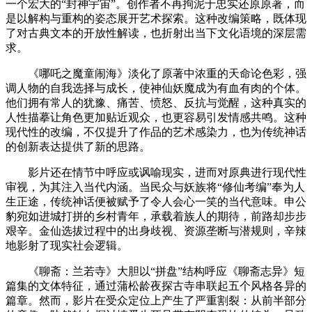
一个宏大的“封神宇宙”。创作者不再拘泥于忠实还原原著，而
是以解构与重构的姿态展开艺术探索。这种改编策略，既体现
了对古典文本的开放性解读，也折射出当下文化语境的深层需
求。
《哪吒之魔童闹海》淡化了原著中浓重的天命论色彩，强
调人物的自我选择与成长，使神仙妖魔成为有血有肉的个体。
他们拥有常人的犹豫、痛苦、愤怒、反抗与觉醒，这种真实的
人性描摹让角色更加贴近观众，也更容易引发情感共鸣。这种
现代性的改编，不仅提升了作品的艺术感染力，也为传统神话
的创新表达提供了新的思路。
影片还在情节中呼应或讽喻现实，进而对原典进行现代性
审视，为其注入当代内涵。当民众与妖族将“修仙考编”奉为人
生正途，传统神话便被赋予了令人会心一笑的当代意味。申公
豹宛如进城打拼的乡村青年，承载着族人的期待，前路却步步
艰辛。金仙选拔过程中的出身歧视、资源垄断与潜规则，辛辣
地影射了现实社会逻辑。
《聊斋：兰若寺》大胆以“拼盘”结构呼应《聊斋志异》短
篇集的文体特征，通过蒲松龄夜探古寺串联起五个风格各异的
篇章。然而，影片在受众定位上产生了严重割裂：从前半部分