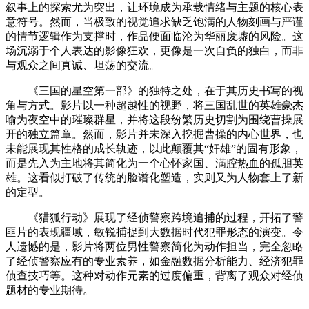
叙事上的探索尤为突出，让环境成为承载情绪与主题的核心表
意符号。然而，当极致的视觉追求缺乏饱满的人物刻画与严谨
的情节逻辑作为支撑时，作品便面临沦为华丽废墟的风险。这
场沉溺于个人表达的影像狂欢，更像是一次自负的独白，而非
与观众之间真诚、坦荡的交流。
《三国的星空第一部》的独特之处，在于其历史书写的视
角与方式。影片以一种超越性的视野，将三国乱世的英雄豪杰
喻为夜空中的璀璨群星，并将这段纷繁历史切割为围绕曹操展
开的独立篇章。然而，影片并未深入挖掘曹操的内心世界，也
未能展现其性格的成长轨迹，以此颠覆其“奸雄”的固有形象，
而是先入为主地将其简化为一个心怀家国、满腔热血的孤胆英
雄。这看似打破了传统的脸谱化塑造，实则又为人物套上了新
的定型。
《猎狐行动》展现了经侦警察跨境追捕的过程，开拓了警
匪片的表现疆域，敏锐捕捉到大数据时代犯罪形态的演变。令
人遗憾的是，影片将两位男性警察简化为动作担当，完全忽略
了经侦警察应有的专业素养，如金融数据分析能力、经济犯罪
侦查技巧等。这种对动作元素的过度偏重，背离了观众对经侦
题材的专业期待。