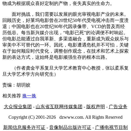
物成为根据观众喜好定制的产物，丧失真实的生命力。
面对挑战，我们需要以发展的眼光审视电影产业的未来。
回顾历史，好莱坞电影曾在20世纪50年代受电视冲击而一度溃
退；中国电影也在20世纪90年代因录像带、VCD的普及而经
历低谷。每当新兴媒介出现，“电影已死”的论调便不时响起。
但电影总能通过自我革新、多渠道融合，重新成为观众娱乐与
审美中不可替代的一环。因此，电影遭遇危机并不可怕，关键
在于如何顺应时代变化，调整创作观念，在技术和艺术上探索
新的表达方式，这始终是电影顽强生存的根本出路。
（作者龚金平系复旦大学艺术教育中心教授，张以柔系复
旦大学艺术学方向研究生）
责编：胡玥姣
相关推荐
换一换
大众报业集团
-
山东省互联网传媒集团
-
版权声明
-
广告业务
Copyright (C) 2001-
2026
dzwww.com. All Rights Reserved
新闻信息服务许可证
-
音像制品出版许可证
-
广播电视节目制