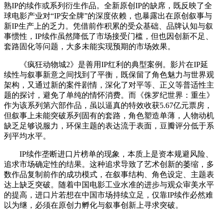
熟IP的续作或系列衍生作品。全新原创IP的缺席，既反映了全
球电影产业对“IP安全牌”的深度依赖，也暴露出在原创叙事与
新IP生产上的乏力。凭借前作积累的受众基础、品牌认知与叙
事惯性，IP续作虽然降低了市场接受门槛，但也因创新不足、
套路固化等问题，大多未能实现预期的市场效果。
《疯狂动物城2》是善用IP红利的典型案例。影片在IP延
续性与叙事新意之间找到了平衡，既保留了角色魅力与世界观
架构，又通过新的案件剧情，深化了对平等、正义等普适性主
题的探讨，避免了单纯的情怀消费。而《侏罗纪世界：重生》
作为该系列第六部作品，虽以逼真的特效收获5.67亿元票房，
但叙事上未能突破系列固有的套路，角色塑造单薄，人物动机
缺乏足够说服力，环保主题的表达流于表面，豆瓣评分低于系
列平均水平。
IP续作垄断进口片榜单的现象，本质上是资本规避风险、
追求市场确定性的结果。这种追求导致了艺术创新的萎缩，多
数作品复制前作的成功模式，在叙事结构、角色设定、主题表
达上缺乏突破。随着中国电影工业水准的进步与观众审美水平
的提高，进口片若想在中国市场持续立足，仅靠IP续作必然难
以为继，必须在原创力孵化与叙事创新上寻求突破。