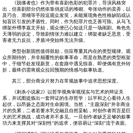
《脱缰者也》作为带有喜剧色彩的犯罪片，导演风格突
出，但喜剧部分仍然依靠俏皮话的堆砌、夸张动作的卖弄，以
及巧合、滑稽等手段逗观众发笑，未能展现角色性格缺陷或认
知盲区引发的矛盾性。同时，作为犯罪片也乏善可陈。从马飞
绑架外甥李嘉文开始，观众便已心知这只是一场闹剧。角色先
天薄弱的设定，导致剧情张力难以建立：绑架者缺乏恶意，受
害者无力反抗，矛盾冲突始终无法升级。
类型创新固然值得鼓励，但应尊重其内在的类型规律。观
众所期待的，并非颠覆性的叙事革命，而是在熟悉的类型框架
中，于细节处发现新意，在套路中遇见惊喜。即便偶有意外转
折，最终仍需将观众拉回预期的情感与叙事轨道。
其三，部分商业片努力在常规故事中追求思想深度。
《刺杀小说家2》以哲学视角审视现实与艺术的辩证关
系，并试图提炼出一套辩证的生存哲学：以平和之心看待人生
起伏，以昂扬之态面对生命困境。当然，“主题深刻”并非商业
片的负累，二者若要水乳交融且自然妥帖，对创作者而言是巨
大的艺术挑战，成功者并不多见。一旦创作者缺乏足够的叙事
功力来支撑其对“深刻性”的追求，便容易让“深刻”流于表面。