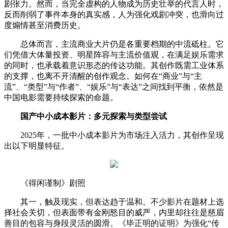
剧张力。然而，当完全虚构的人物成为历史壮举的代言人时，
反而削弱了事件本身的真实感，人为强化戏剧冲突，也滑向过
度煽情甚至消费历史。
总体而言，主流商业大片仍是各重要档期的中流砥柱。它
们凭借大体量投资、明星阵容与主流价值观，在满足娱乐需求
的同时，也承载着意识形态的传达功能。其创作既需工业体系
的支撑，也离不开清醒的创作观念。如何在“商业”与“主
流”、“类型”与“作者”、“娱乐”与“表达”之间找到平衡，依然是
中国电影需要持续探索的命题。
国产中小成本影片：多元探索与类型尝试
2025年，一批中小成本影片为市场注入活力，其创作呈现
出以下明显特征。
《得闲谨制》剧照
其一，触及现实，但表达趋于温和。不少影片在题材上选
择社会关切，但表面带有金刚怒目的威严，内里却往往是慈眉
善目的包容与身段灵活的圆滑。《毕正明的证明》为强化“传