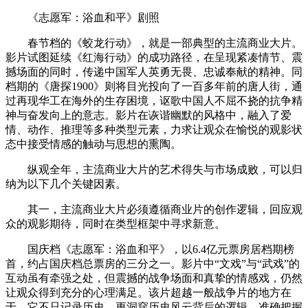
《志愿军：浴血和平》剧照
春节档的《蛟龙行动》，就是一部典型的主流商业大片。
影片试图延续《红海行动》的成功路径，在呈现紧凑情节、震
撼场面的同时，传递中国军人英勇无畏、忠诚奉献的精神。同
档期的《唐探1900》则将目光投向了一百多年前的唐人街，通
过再现华工在海外的生存困境，讴歌中国人不屈不挠的抗争精
神与奋发向上的意志。影片在诙谐幽默的风格中，融入了爱
情、动作、推理等多种类型元素，力求让观众在愉悦的观影状
态中接受情感的触动与思想的熏陶。
纵观全年，主流商业大片的艺术得失与市场成败，可以归
纳为以下几个关键因素。
其一，主流商业大片必须遵循商业片的创作逻辑，回应观
众的观影期待，同时在类型框架中寻求新意。
国庆档《志愿军：浴血和平》，以6.4亿元票房居档期榜
首，约占国庆档总票房的三分之一。影片中“文戏”与“武戏”的
互动虽有牵强之处，但震撼的战争场面和真挚的情感戏，仍然
让观众得到充分的心理满足。该片超越一般战争片的地方在
于，它不只记录历史，更洞穿历史风云背后的逻辑，准确把握