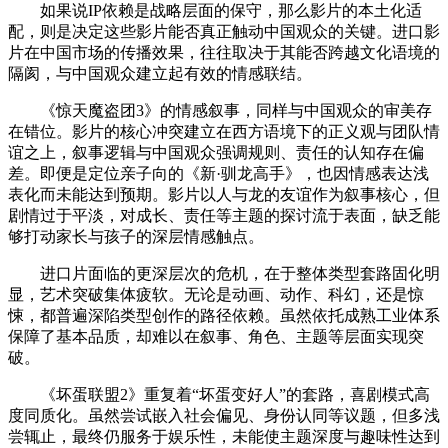
如果说IP依赖是战略层面的保守，那么影片的本土化适
配，则是决定这些影片能否真正触动中国观众的关键。进口影
片在中国市场的传播效果，往往取决于其能否跨越文化语境的
隔阂，与中国观众建立起有效的情感联结。
《惊天魔盗团3》的情感叙事，同样与中国观众的审美存
在错位。影片的核心冲突建立在西方语境下的正义观与团队情
谊之上，叙事逻辑与中国观众强调规则、责任的认知存在偏
差。即便是定位亲子向的《新·驯龙高手》，也因情感表达浅
表化而未能达到预期。影片以人与龙的友谊作为叙事核心，但
剧情过于平淡，对成长、责任等主题的探讨流于表面，缺乏能
够打动家长与孩子的深层情感触点。
进口片面临的更深层次的危机，在于整体类型套路固化明
显，艺术突破集体疲软。无论是动画、动作、科幻，还是惊
悚，都普遍深陷类型创作的路径依赖。虽然依托成熟工业体系
保障了基本品质，却难以在叙事、角色、主题等层面实现突
破。
《坏蛋联盟2》重复着“坏蛋变好人”的套路，喜剧模式高
度同质化。虽然尝试嵌入社会偏见、身份认同等议题，但多浅
尝辄止，最终仍服务于娱乐性，未能使主题深度与趣味性达到