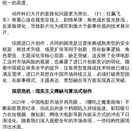
统一的高度。
动作科幻大片的套路化问题更为突出。《F1：狂飙飞
车》将重心放在视觉呈现上，剧情单薄，角色成长弧光肤浅，
反派脸谱化，导致影片沦为感官刺激大于叙事价值的技术展示
片。
综观进口片创作，共同的困境是过度依赖成熟类型的安全
框架，将技术升级、场景扩张等同于创新，而在叙事逻辑、角
色塑造、主题深化等核心层面，缺乏突破。这反映了全球电影
工业对市场风险的规避，也暴露了进口片创新意识的弱化。随
着中国观众审美水平的提升，仅靠类型套路或技术特效已难以
满足需求，进口片若想在中国市场持续立足，必须打破类型固
化，在叙事模式、主题表达、类型融合等方面实现真正突破。
深层危机：现实主义稀缺与算法式创作
2025年，中国电影市场开局亮眼，《哪吒之魔童闹海》不
断刷新票房纪录。但此后的多个档期陷入持续低迷。影院吸引
力在短视频、微短剧、网络大电影等新兴娱乐方式的冲击下日
渐淡化。随着我们深入观察全年的市场表现，一些结构性困境
浮出水面。