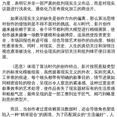
力度，表明它并非一部严肃的批判现实主义作品，而是对现实
议题进行浅表化、通俗化乃至奇观化加工的商业片。
如果说现实主义的缺失是创作方向的偏离，那么算法思维
对创作的侵蚀则是不得不面对的挑战。在AI时代，影片创作
越来越依赖于算法，各个环节都利用大模型进行精细测算，使
创作越来越像一场数学建模和金融博弈。这虽然使投资更安
全，市场回报也有迹可循，但也导致艺术创作的自由度、独创
性逐渐丧失。同时，对现实、历史、人生的真切关注和深情注
视也逐渐被淡化，对社会现实的深切关注和批判锋芒便日渐消
退。
《恶意》体现了算法时代的创作特点。影片按照悬疑类型
片的标准化模板组装，虽然披着现实主义的外衣，实则充满人
工斧凿的痕迹。每个镜头都带有明确的叙事目的，情节进展如
同精密齿轮的咬合，呈现出令人窒息的紧凑感。这种过度追求
叙事效率的艺术处理，使作品丧失了现实题材应有的生活质感
和粗粝气息，最终呈现的是一部工整到近乎匠气、精巧到略显
刻意的类型片。
而且，当创作者过度依赖算法数据时，还会导致角色塑造
陷入一种“精准迎合”的困境。为了匹配观众的“主流偏好”，人