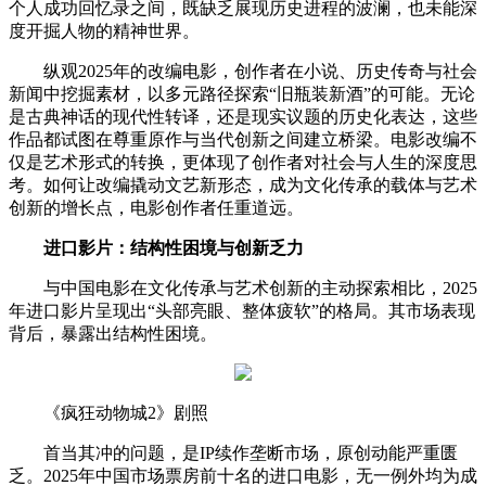
个人成功回忆录之间，既缺乏展现历史进程的波澜，也未能深
度开掘人物的精神世界。
纵观2025年的改编电影，创作者在小说、历史传奇与社会
新闻中挖掘素材，以多元路径探索“旧瓶装新酒”的可能。无论
是古典神话的现代性转译，还是现实议题的历史化表达，这些
作品都试图在尊重原作与当代创新之间建立桥梁。电影改编不
仅是艺术形式的转换，更体现了创作者对社会与人生的深度思
考。如何让改编撬动文艺新形态，成为文化传承的载体与艺术
创新的增长点，电影创作者任重道远。
进口影片：结构性困境与创新乏力
与中国电影在文化传承与艺术创新的主动探索相比，2025
年进口影片呈现出“头部亮眼、整体疲软”的格局。其市场表现
背后，暴露出结构性困境。
《疯狂动物城2》剧照
首当其冲的问题，是IP续作垄断市场，原创动能严重匮
乏。2025年中国市场票房前十名的进口电影，无一例外均为成