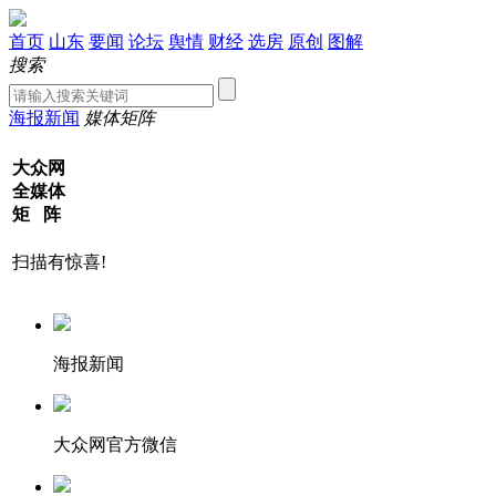
首页
山东
要闻
论坛
舆情
财经
选房
原创
图解
搜索
海报新闻
媒体矩阵
大众网
全媒体
矩 阵
扫描有惊喜!
海报新闻
大众网官方微信