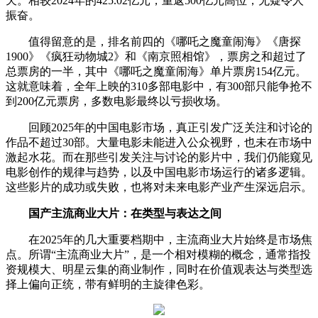
天。相较2024年的425.02亿元，重返500亿元高位，无疑令人
振奋。
值得留意的是，排名前四的《哪吒之魔童闹海》《唐探
1900》《疯狂动物城2》和《南京照相馆》，票房之和超过了
总票房的一半，其中《哪吒之魔童闹海》单片票房154亿元。
这就意味着，全年上映的310多部电影中，有300部只能争抢不
到200亿元票房，多数电影最终以亏损收场。
回顾2025年的中国电影市场，真正引发广泛关注和讨论的
作品不超过30部。大量电影未能进入公众视野，也未在市场中
激起水花。而在那些引发关注与讨论的影片中，我们仍能窥见
电影创作的规律与趋势，以及中国电影市场运行的诸多逻辑。
这些影片的成功或失败，也将对未来电影产业产生深远启示。
国产主流商业大片：在类型与表达之间
在2025年的几大重要档期中，主流商业大片始终是市场焦
点。所谓“主流商业大片”，是一个相对模糊的概念，通常指投
资规模大、明星云集的商业制作，同时在价值观表达与类型选
择上偏向正统，带有鲜明的主旋律色彩。