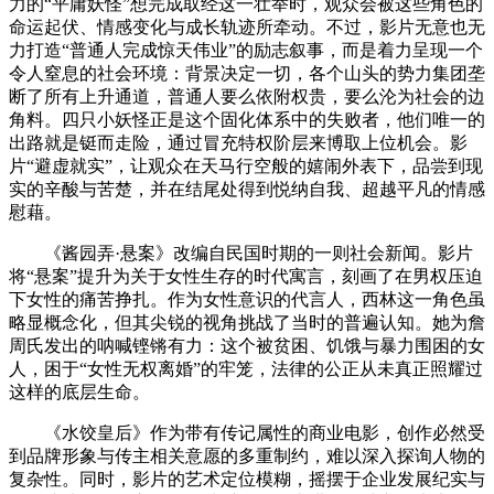
力的“平庸妖怪”想完成取经这一壮举时，观众会被这些角色的
命运起伏、情感变化与成长轨迹所牵动。不过，影片无意也无
力打造“普通人完成惊天伟业”的励志叙事，而是着力呈现一个
令人窒息的社会环境：背景决定一切，各个山头的势力集团垄
断了所有上升通道，普通人要么依附权贵，要么沦为社会的边
角料。四只小妖怪正是这个固化体系中的失败者，他们唯一的
出路就是铤而走险，通过冒充特权阶层来博取上位机会。影
片“避虚就实”，让观众在天马行空般的嬉闹外表下，品尝到现
实的辛酸与苦楚，并在结尾处得到悦纳自我、超越平凡的情感
慰藉。
《酱园弄·悬案》改编自民国时期的一则社会新闻。影片
将“悬案”提升为关于女性生存的时代寓言，刻画了在男权压迫
下女性的痛苦挣扎。作为女性意识的代言人，西林这一角色虽
略显概念化，但其尖锐的视角挑战了当时的普遍认知。她为詹
周氏发出的呐喊铿锵有力：这个被贫困、饥饿与暴力围困的女
人，困于“女性无权离婚”的牢笼，法律的公正从未真正照耀过
这样的底层生命。
《水饺皇后》作为带有传记属性的商业电影，创作必然受
到品牌形象与传主相关意愿的多重制约，难以深入探询人物的
复杂性。同时，影片的艺术定位模糊，摇摆于企业发展纪实与