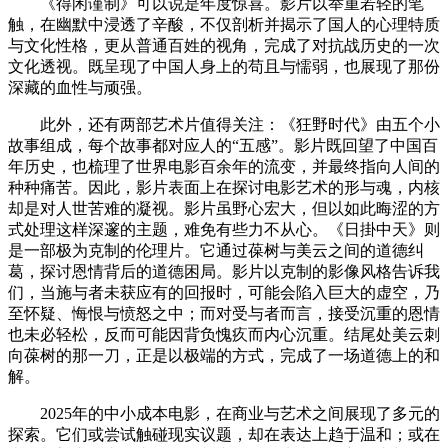
《得闲谨制》可以说是年度惊喜。影片以举重若轻的笔
触，在幽默中浸透了辛酸，不仅剖析并揭示了国人的心理特质
与文化性格，更从普通百姓的视角，完成了对抗战历史的一次
文化透视。既呈现了中国人身上的苟且与懦弱，也展现了那份
深藏的血性与顽强。
此外，还有两部艺术片值得关注：《狂野时代》由五个小
故事组成，每个故事都对应人的“五感”。影片既回望了中国百
年历史，也梳理了世界电影百余年的流变，并最终指向人间的
种种痛苦。因此，影片表面上在探讨电影艺术的形与魂，内核
却是对人世苦难的凝视。影片虽野心宏大，但以如此晦涩的方
式处理这样深邃的主题，难免有些力不从心。《日掛中天》则
是一部极为克制的伦理片。它通过葆树与美云之间的道德纠
葛，探讨恩情背后的道德困局。影片以克制的影像风格告诉我
们，当施与者未获应有的回报时，可能会陷入巨大的虚空，乃
至怀疑、悔恨与愤怒之中；而对受与者而言，接受沉重的恩情
也未必轻松，反而可能因背负愧疚而内心沉重。结尾处美云刺
向葆树的那一刀，正是以极端的方式，完成了一场道德上的和
解。
2025年的中小成本电影，在商业与艺术之间展现了多元的
探索。它们或尝试触碰现实议题，却在表达上趋于温和；或在