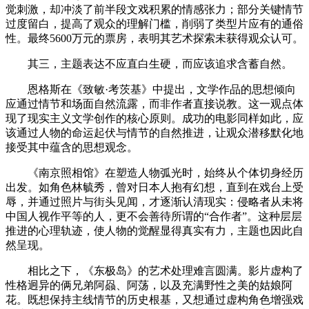
觉刺激，却冲淡了前半段文戏积累的情感张力；部分关键情节
过度留白，提高了观众的理解门槛，削弱了类型片应有的通俗
性。最终5600万元的票房，表明其艺术探索未获得观众认可。
其三，主题表达不应直白生硬，而应该追求含蓄自然。
恩格斯在《致敏·考茨基》中提出，文学作品的思想倾向
应通过情节和场面自然流露，而非作者直接说教。这一观点体
现了现实主义文学创作的核心原则。成功的电影同样如此，应
该通过人物的命运起伏与情节的自然推进，让观众潜移默化地
接受其中蕴含的思想观念。
《南京照相馆》在塑造人物弧光时，始终从个体切身经历
出发。如角色林毓秀，曾对日本人抱有幻想，直到在戏台上受
辱，并通过照片与街头见闻，才逐渐认清现实：侵略者从未将
中国人视作平等的人，更不会善待所谓的“合作者”。这种层层
推进的心理轨迹，使人物的觉醒显得真实有力，主题也因此自
然呈现。
相比之下，《东极岛》的艺术处理难言圆满。影片虚构了
性格迥异的俩兄弟阿赑、阿荡，以及充满野性之美的姑娘阿
花。既想保持主线情节的历史根基，又想通过虚构角色增强戏