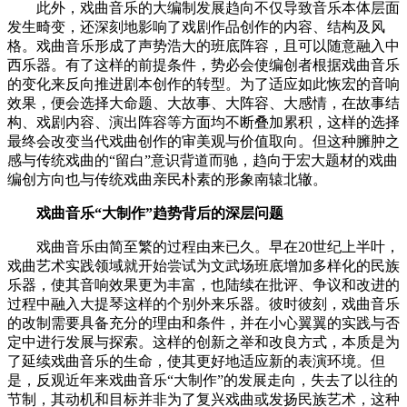
此外，戏曲音乐的大编制发展趋向不仅导致音乐本体层面
发生畸变，还深刻地影响了戏剧作品创作的内容、结构及风
格。戏曲音乐形成了声势浩大的班底阵容，且可以随意融入中
西乐器。有了这样的前提条件，势必会使编创者根据戏曲音乐
的变化来反向推进剧本创作的转型。为了适应如此恢宏的音响
效果，便会选择大命题、大故事、大阵容、大感情，在故事结
构、戏剧内容、演出阵容等方面均不断叠加累积，这样的选择
最终会改变当代戏曲创作的审美观与价值取向。但这种臃肿之
感与传统戏曲的“留白”意识背道而驰，趋向于宏大题材的戏曲
编创方向也与传统戏曲亲民朴素的形象南辕北辙。
戏曲音乐“大制作”趋势背后的深层问题
戏曲音乐由简至繁的过程由来已久。早在20世纪上半叶，
戏曲艺术实践领域就开始尝试为文武场班底增加多样化的民族
乐器，使其音响效果更为丰富，也陆续在批评、争议和改进的
过程中融入大提琴这样的个别外来乐器。彼时彼刻，戏曲音乐
的改制需要具备充分的理由和条件，并在小心翼翼的实践与否
定中进行发展与探索。这样的创新之举和改良方式，本质是为
了延续戏曲音乐的生命，使其更好地适应新的表演环境。但
是，反观近年来戏曲音乐“大制作”的发展走向，失去了以往的
节制，其动机和目标并非为了复兴戏曲或发扬民族艺术，这种