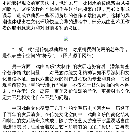
不能获得观众的审美认同，也难以与一脉相承的传统戏曲风格
相吻合。诸多这样的个体创作在短期内频繁出现，势必会形成
误导，造成戏曲界一些不明所以的创作者紧随其后。这样的风
潮也体现出在文化环境快速变异的进程中，部分戏曲艺术工作
者的脆弱意志力和对眼前名利的贪图。
“一桌二椅”是传统戏曲舞台上对桌椅摆列使用的总称呼，
是代表整个空间的“符号”。（图片源于网络）
另一方面，戏曲音乐“大制作”的发展趋势背后，潜藏着整
个创作领域的问题——对民族传统文化精神认知不尽深刻和文
化自信不足。当代戏曲音乐的制作过程极为专业和复杂，而出
现当前较为严重的“大制作”问题，不仅在于技法层面的舍本逐
末，也在于理念、态度、审美及价值观的异化，更折射出文化
定力不足和文化自信不足的问题。
中国戏曲文化孕育于几千年的文明历史长河之中，历经了
千百年的发展演变。在传统文化空间中，戏曲音乐的简化结构
和特定的文武场班底构成，除了方便艺人游走于乡里灵活自由
地进行表演，也蕴含着戏曲艺术所特有的“留白”意识，它与表