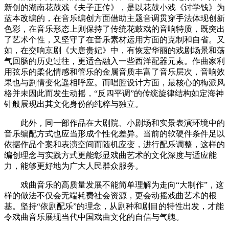
新创的湖南花鼓戏《夫子正传》，是以花鼓小戏《讨学钱》为
蓝本改编的，在音乐编创方面借助主题音调贯穿手法体现创新
色彩，在音乐形态上则保持了传统花鼓戏的音响特质，既突出
了艺术个性，又坚守了在音乐素材运用方面的克制和自省。又
如，在交响京剧《大唐贵妃》中，有恢宏华丽的戏剧场景和荡
气回肠的历史过往，更适合融入一些西洋配器元素。作曲家利
用弦乐的柔化情感和管乐的金属音质丰富了音乐层次，音响效
果也与剧情变化遥相呼应。而唱腔设计方面，最核心的梅派风
格并未因此而发生动摇，“反四平调”的传统旋律结构如定海神
针般展现出其文化身份的纯粹与独立。
此外，同一部作品在大剧院、小剧场和实景表演环境中的
音乐编配方式也应当形成个性化差异。当前的软硬件条件足以
依据作品个案和表演空间而随机应变，进行配乐调整，这样的
编创理念与实践方式更能彰显戏曲艺术的文化深度与适应能
力，能够更好地为广大人民群众服务。
戏曲音乐的高质量发展不能简单理解为走向“大制作”，这
样的做法不仅会无端耗费社会资源，更会动摇戏曲艺术的根
基。坚持“依剧配乐”的理念，从剧种和剧目的特性出发，才能
令戏曲音乐展现当代中国戏曲文化的自信与气魄。