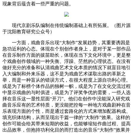
现象背后蕴含着一些严重的问题。
现代京剧乐队编制在传统编制基础上有所拓展。（图片源
于沈阳教育研究公众号）
一方面，戏曲音乐出现“大制作”发展趋势，其重要诱因是
急功近利的心态。体现在个别创作者身上，是对于某一部作品
在音乐制作方面的拔苗助长，体现在当下文化环境中，更是整
个戏曲创作领域的一种失衡、浮躁、茫然的心理状态。在没有
做好充分的准备和认清戏曲艺术文化本质的情况下就盲目地引
入大编制和外来乐器，这不是为戏曲艺术谋取出路的革新之
举，而是一种盲从的错误方式，在很大程度上源自功利心理。
或是为了标榜个体作品的独树一帜，或是为了在文化交流过程
中显示戏曲的与时俱进，或是为了评奖争优的需要，一些人选
择在音乐这一显性层面“开刀”。他们在创作中没能深入研究戏
曲音乐应有的艺术特质，更没能把控每一种地方戏曲剧种在音
乐表现方面的个性，而是通过套路化的方式来增加配器构成、
填充织体结构，从而呈现出千篇一律的“大制作”效果。这样的
创作可能会给其带来短期的收益，也能够缩短作曲过程、提高
出品效率，但抱持功利化目的而打造出的音乐“大制作”效果并