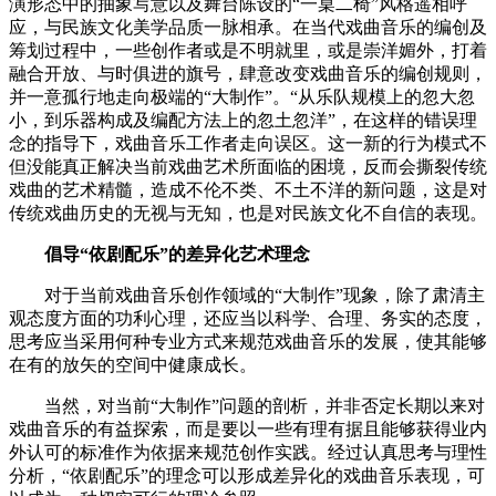
演形态中的抽象写意以及舞台陈设的“一桌二椅”风格遥相呼
应，与民族文化美学品质一脉相承。在当代戏曲音乐的编创及
筹划过程中，一些创作者或是不明就里，或是崇洋媚外，打着
融合开放、与时俱进的旗号，肆意改变戏曲音乐的编创规则，
并一意孤行地走向极端的“大制作”。“从乐队规模上的忽大忽
小，到乐器构成及编配方法上的忽土忽洋”，在这样的错误理
念的指导下，戏曲音乐工作者走向误区。这一新的行为模式不
但没能真正解决当前戏曲艺术所面临的困境，反而会撕裂传统
戏曲的艺术精髓，造成不伦不类、不土不洋的新问题，这是对
传统戏曲历史的无视与无知，也是对民族文化不自信的表现。
倡导“依剧配乐”的差异化艺术理念
对于当前戏曲音乐创作领域的“大制作”现象，除了肃清主
观态度方面的功利心理，还应当以科学、合理、务实的态度，
思考应当采用何种专业方式来规范戏曲音乐的发展，使其能够
在有的放矢的空间中健康成长。
当然，对当前“大制作”问题的剖析，并非否定长期以来对
戏曲音乐的有益探索，而是要以一些有理有据且能够获得业内
外认可的标准作为依据来规范创作实践。经过认真思考与理性
分析，“依剧配乐”的理念可以形成差异化的戏曲音乐表现，可