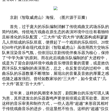
京剧《智取威虎山》海报。（图片源于豆瓣）
首先，过于庞大的乐队编制消解了传统戏曲文武场乐队的
简约结构。传统地方戏曲在原生态的表演环境中往往有着独特
且标准化的乐队配置，“三大件”或“四大件”的配器构成和寥寥
几人所组成的乐队班底，便撑起了一个戏班的乐队组织。20世
纪60年代的革命现代戏京剧《智取威虎山》虽借用西方交响乐
队来渲染音乐气氛，但依旧以京剧传统伴奏乐器为核心，保持
了“中学为体”的原则。而在此后戏曲乐队编制的扩大进程中，
或是为了迎合剧场环境中戏曲音乐增强音量的需要，或是效仿
西洋乐队大编制的表演形态，总之，在反复尝试的过程中，戏
曲乐队的乐器数量不断增加，展现出的音量及音效的厚重之感
也随之越发强烈。曾经如数家珍的“三大件”，如今变成了“几
十大件”甚至“百十大件”。
近年来，这样的风潮变本加厉，剧院舞台的乐池可谓人满
为患，其所迸发出的乐器轰鸣声更使前排观众震耳欲聋。面对
这样的音乐审美和制作方式，一些人选用“超越”来形容其相对
于传统戏曲音乐的进步，但这显然不恰当。这样的“超越”仅仅