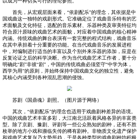
以成为一种切实可行的理论参照。
首先，从宏观层面来看，“依剧配乐”的理念，其依据是中
国戏曲这一独特的戏剧形式。它准确定位了戏曲音乐特有的艺
术面貌及文化特征，选配的音乐素材、乐器种类及审美特征均
符合原汁原味的戏曲艺术的面貌，对应着中国戏曲的核心精神
内涵。传统戏曲的舞台表演有一套完整的程式结构，戏曲音乐
在其中承担着十分重要的功能。在当代戏曲音乐的发展进程
中，对编制进行适当的丰富以及个别外来乐器的添加，应是在
反复论证之后的科学决断。作为当代戏曲艺术工作者，要十分
明确此“剧”非彼“剧”，中国的传统戏曲必须坚守“中学为体，
西学为用”的原则，并始终保持中国戏曲文化的独立性，避免
其核心内涵受到各种混乱思潮的侵蚀。
苏剧《国鼎魂》剧照。（图片源于网络）
其次，“依剧配乐”的理念也适用于戏曲剧种差异的语境。
中国的戏曲艺术丰富多彩，大江南北活跃着风格各异的丰富类
型。除了京剧、豫剧、评剧等一些公众熟知的剧种，还有不胜
枚举的地方小戏和濒临失传的稀有剧种。非物质文化遗产保护
和戏曲艺术复兴乃大势所趋，于是各种类型的戏曲剧种均积极