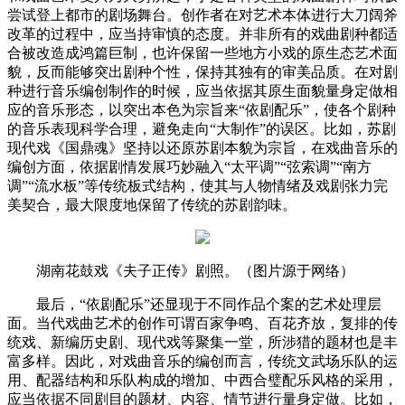
尝试登上都市的剧场舞台。创作者在对艺术本体进行大刀阔斧
改革的过程中，应当持审慎的态度。并非所有的戏曲剧种都适
合被改造成鸿篇巨制，也许保留一些地方小戏的原生态艺术面
貌，反而能够突出剧种个性，保持其独有的审美品质。在对剧
种进行音乐编创制作的时候，应当依据其原生面貌量身定做相
应的音乐形态，以突出本色为宗旨来“依剧配乐”，使各个剧种
的音乐表现科学合理，避免走向“大制作”的误区。比如，苏剧
现代戏《国鼎魂》坚持以还原苏剧本貌为宗旨，在戏曲音乐的
编创方面，依据剧情发展巧妙融入“太平调”“弦索调”“南方
调”“流水板”等传统板式结构，使其与人物情绪及戏剧张力完
美契合，最大限度地保留了传统的苏剧韵味。
湖南花鼓戏《夫子正传》剧照。（图片源于网络）
最后，“依剧配乐”还显现于不同作品个案的艺术处理层
面。当代戏曲艺术的创作可谓百家争鸣、百花齐放，复排的传
统戏、新编历史剧、现代戏等聚集一堂，所涉猎的题材也是丰
富多样。因此，对戏曲音乐的编创而言，传统文武场乐队的运
用、配器结构和乐队构成的增加、中西合璧配乐风格的采用，
应当依据不同剧目的题材、内容、情节进行量身定做。比如，