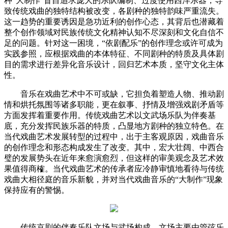
种“大制作”盲目追求庞大的乐队编制、过度使用西洋乐器，导
致传统戏曲的独特结构被改变，各剧种的独特韵味严重流失。
这一趋势的重要诱因是急功近利的创作心态，其背后也潜藏着
整个创作领域对民族传统文化精神认知不尽深刻和文化自信不
足的问题。针对这一困境，“依剧配乐”的创作理念或许可成为
实践参照，应根据戏曲的本体特征、不同剧种的特质及具体剧
目的需求进行差异化音乐设计，回归艺术本质，坚守文化主体
性。
音乐在戏曲艺术中不可或缺，它担负着塑造人物、推动剧
情和烘托氛围等诸多职能，更在叙事、抒情及增强戏剧矛盾等
方面发挥着重要作用。传统戏曲艺术以文武场乐队为伴奏基
底，充分发挥民族乐器的特质，凸显地方剧种的独立特色。在
当代戏曲艺术发展转型的过程中，出于主客观原因，戏曲音乐
的创作理念和形态构成发生了改变。其中，宏大壮阔、中西合
璧的发展势头在近年来愈演愈烈，但这样的审美观念及艺术效
果值得商榷。当代戏曲艺术的传承者应冷静审慎地看待与传统
戏曲大相径庭的音乐新貌，并对当代戏曲音乐的“大制作”现象
保持应有的警惕。
传统京剧的伴奏乐队文场与武场构成。文场主要由管弦乐