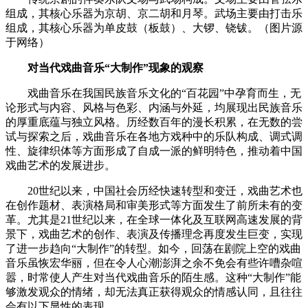
组成，其核心乐器为京胡、京二胡和月琴。武场主要由打击乐
组成，其核心乐器为单皮鼓（板鼓）、大锣、铙钹。（图片源
于网络）
对当代戏曲音乐“大制作”现象的观察
戏曲音乐在我国民族音乐文化的“百花园”中孕育而生，无
论形式与内容、风格与色彩、内涵与外延，均展现出民族音乐
的厚重底蕴与独立风格。历经数百年的漫长积累，在无数的尝
试与探索之后，戏曲音乐在各地方戏种中的乐队构成、调式调
性、旋律织体等方面形成了自成一派的鲜明特色，推动着中国
戏曲艺术的发展进步。
20世纪以来，中国社会历经快速转型和变迁，戏曲艺术也
在创作题材、表演格局和审美形式等方面发生了前所未有的变
革。尤其是21世纪以来，在全球一体化及互联网高速发展的背
景下，戏曲艺术的创作、表演及传播理念再度发生巨变，实现
了进一步趋向“大制作”的转型。如今，回荡在剧院上空的戏曲
音乐虽恢宏华丽，但在令人心潮澎湃之余不免会有些许嘈杂喧
嚣，时常使人产生对当代戏曲音乐的陌生感。这种“大制作”能
够激发观众的情绪，却无法真正获得观众的情感认同，且往往
会有以下显性的表现。