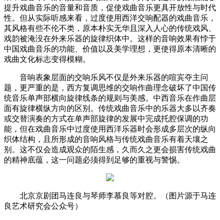
提升戏曲音乐的音量和音质，促使戏曲音乐更具开放性与时代
性。但从实际听感来看，过度使用西洋交响配器的戏曲音乐，
其风格有些不伦不类，原本朴实无华且深入人心的传统戏风、
戏韵被淹没在外来乐器的旋律织体中。这样的音响效果有悖于
中国戏曲音乐的功能、价值以及美学理想，更使得原本清晰的
戏曲文化标志变得模糊。
音响表象层面的交响乐风不仅是外来乐器的喧宾夺主问
题，更严重的是，西方复调思维的交响作曲理念破坏了中国传
统音乐单声部横向旋律线条的规则与美感。中西音乐在作曲层
面有旋律横纵方向的区别。传统戏曲音乐中的乐器大多以齐奏
或交替演奏的方式在单声部旋律的发展中完成托腔保调的功
能，但在戏曲音乐中过度使用西洋乐器时会形成多层次的纵向
织体结构，且所形成的音响风格与传统戏曲音乐有着天壤之
别。这不仅会造成观众的陌生感，久而久之更会损害传统戏曲
的精神底蕴，这一问题必须得到足够的重视与警惕。
北京京剧团马连良与琴师李慕良等对腔。（图片源于马连
良艺术研究会公众号）