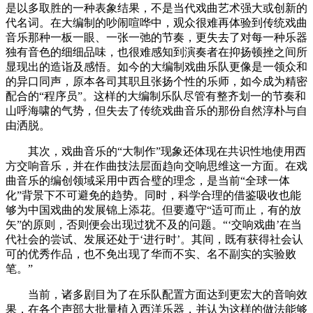
是以多取胜的一种表象结果，不是当代戏曲艺术强大或创新的
代名词。在大编制的吵闹喧哗中，观众很难再体验到传统戏曲
音乐那种一板一眼、一张一弛的节奏，更失去了对每一种乐器
独有音色的细细品味，也很难感知到演奏者在抑扬顿挫之间所
显现出的造诣及感悟。如今的大编制戏曲乐队更像是一领众和
的异口同声，原本各司其职且张扬个性的乐师，如今成为精密
配合的“程序员”。这样的大编制乐队尽管有整齐划一的节奏和
山呼海啸的气势，但失去了传统戏曲音乐的那份自然淳朴与自
由洒脱。
其次，戏曲音乐的“大制作”现象还体现在共识性地使用西
方交响音乐，并在作曲技法层面趋向交响思维这一方面。在戏
曲音乐的编创领域采用中西合璧的理念，是当前“全球一体
化”背景下不可避免的趋势。同时，科学合理的借鉴吸收也能
够为中国戏曲的发展锦上添花。但要遵守“适可而止，有的放
矢”的原则，否则便会出现过犹不及的问题。“‘交响戏曲’在当
代社会的尝试、发展还处于‘进行时’。其间，既有获得社会认
可的优秀作品，也不免出现了华而不实、名不副实的实验败
笔。”
当前，诸多剧目为了在乐队配置方面达到更宏大的音响效
果，在各个声部大批量植入西洋乐器，并认为这样的做法能够