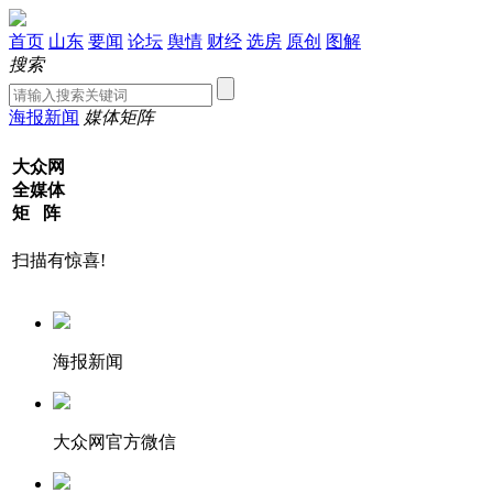
首页
山东
要闻
论坛
舆情
财经
选房
原创
图解
搜索
海报新闻
媒体矩阵
大众网
全媒体
矩 阵
扫描有惊喜!
海报新闻
大众网官方微信