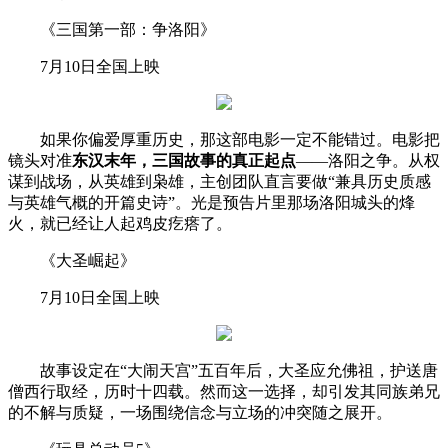
《三国第一部：争洛阳》
7月10日全国上映
如果你偏爱厚重历史，那这部电影一定不能错过。电影把
镜头对准
东汉末年，三国故事的真正起点
——洛阳之争。从权
谋到战场，从英雄到枭雄，主创团队直言要做“兼具历史质感
与英雄气概的开篇史诗”。光是预告片里那场洛阳城头的烽
火，就已经让人起鸡皮疙瘩了。
《大圣崛起》
7月10日全国上映
故事设定在“大闹天宫”五百年后，大圣应允佛祖，护送唐
僧西行取经，历时十四载。然而这一选择，却引发其同族弟兄
的不解与质疑，一场围绕信念与立场的冲突随之展开。