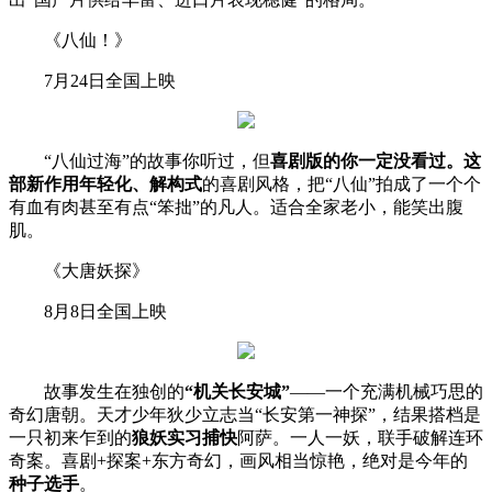
《八仙！》
7月24日全国上映
“八仙过海”的故事你听过，但
喜剧版的你一定没看过。这
部新作用年轻化、解构式
的喜剧风格，把“八仙”拍成了一个个
有血有肉甚至有点“笨拙”的凡人。适合全家老小，能笑出腹
肌。
《大唐妖探》
8月8日全国上映
故事发生在独创的
“机关长安城”
——一个充满机械巧思的
奇幻唐朝。天才少年狄少立志当“长安第一神探”，结果搭档是
一只初来乍到的
狼妖实习捕快
阿萨。一人一妖，联手破解连环
奇案。喜剧+探案+东方奇幻，画风相当惊艳，绝对是今年的
种子选手
。