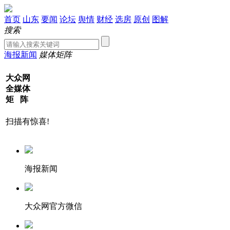
首页
山东
要闻
论坛
舆情
财经
选房
原创
图解
搜索
海报新闻
媒体矩阵
大众网
全媒体
矩 阵
扫描有惊喜!
海报新闻
大众网官方微信