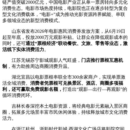
链产值突破2000亿元，中国电影产业正从单一票房转向多元化
消费生态。电影市场热度持续，电影院也正在逐步转型为复合
型文化消费载体，“电影+”成为推动光影资源跨界赋能、串联
多领域业态的新型消费模式。
山东省发布2026年电影惠民消费券发放方案，从6月19日
起至年底，投放2000万元观影补贴。让群众在降低观影成本的
同时，还可
通过“票根经济”联动餐饮、文旅、零售等业态，激
活线下实体消费活力
。
江苏无锡苏宁影城观影人气旺盛，
门店推行票根互惠机
制
，有力助推周边商圈消费升温。
湖北宜昌以电影票根串联全市300余家商户，实现单票激
活全域消费。
消费者凭票根可兑换景区、酒店、商圈多项福
利，还可赢取免费观影名额，
打造出“观影—出行—再观影”的
循环消费闭环。
吉林长春深挖本土电影资源，将经典电影元素融入景区商
圈，拓展多元场景丰富市民休闲体验，持续释放城市文化消费
活力。
在浙江杭州，浙影时代影城·西湖文化广场店将影院空间