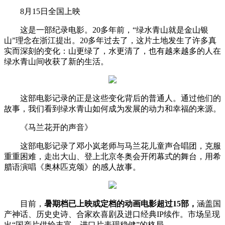
8月15日全国上映
这是一部纪录电影。20多年前，“绿水青山就是金山银
山”理念在浙江提出。20多年过去了，这片土地发生了许多真
实而深刻的变化：山更绿了，水更清了，也有越来越多的人在
绿水青山间收获了新的生活。
这部电影记录的正是这些变化背后的普通人。通过他们的
故事，我们看到绿水青山如何成为发展的动力和幸福的来源。
《马兰花开的声音》
这部电影记录了邓小岚老师与马兰花儿童声合唱团，克服
重重困难，走出大山、登上北京冬奥会开闭幕式的舞台，用希
腊语演唱《奥林匹克颂》的感人故事。
目前，
暑期档已上映或定档的动画电影超过15部，
涵盖国
产神话、历史史诗、合家欢喜剧及进口经典IP续作。市场呈现
出“国产片供给丰富、进口片表现稳健”的格局。