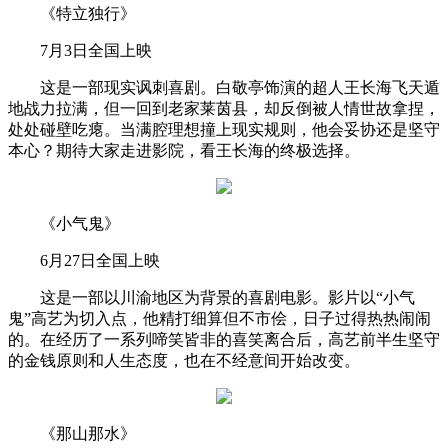
《特立独行》
7月3日全国上映
这是一部现实讽刺喜剧。白敬亭饰演的超人王长海飞天遁
地战力拉满，但一回到老家莱茵县，却反倒被人情世故拿捏，
处处碰壁吃瘪。当满腔理想撞上现实规则，他会妥协还是坚守
本心？期待大家走进影院，看王长海的终极选择。
《小气鬼》
6月27日全国上映
这是一部以川渝地区为背景的喜剧电影。影片以“小气
鬼”高艺为切入点，他精打细算但不市侩，日子过得热热闹闹
的。在经历了一系列啼笑皆非的喜笑离合后，高艺前半生坚守
的金钱原则和人生态度，也在不经意间开始改变。
《那山那水》