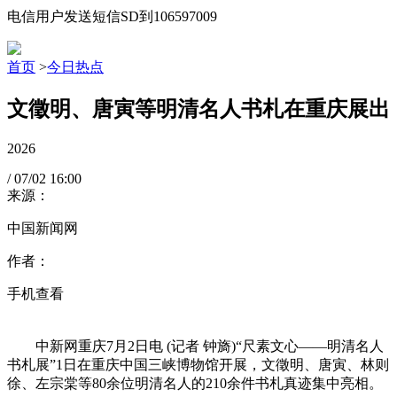
电信用户发送短信SD到106597009
首页
>
今日热点
文徵明、唐寅等明清名人书札在重庆展出
2026
/
07/02
16:00
来源：
中国新闻网
作者：
手机查看
中新网重庆7月2日电 (记者 钟旖)“尺素文心——明清名人
书札展”1日在重庆中国三峡博物馆开展，文徵明、唐寅、林则
徐、左宗棠等80余位明清名人的210余件书札真迹集中亮相。