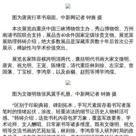
图为唐寅行草书扇面。中新网记者 钟旖 摄
本次展览由重庆中国三峡博物馆主办，秀山博物馆、万州
南浦书院联合支持，展品含40余件国家定级珍贵文物。展览策
展助理韩铸介绍，绝大多数展品是深藏库房数十年后首次公开
展示，稀缺性与学术价值突出。
展览名家阵容横跨明清两代，囊括明代书画大家文徵明、
唐寅、祝允明、王宠、陈继儒，清代重臣林则徐、左宗棠、曾
国藩、丁宝桢、李鸿章，以及俞樾、赵熙等博学鸿儒。
图为文徵明致张凤翼手札册。中新网记者 钟旖 摄
“区别于印刷典籍、碑刻拓本，手写尺素留存着书写者落
笔时的情绪起伏，涂改、轻重浓淡的细节让历史人物鲜活可
感。”韩铸介绍，这批书札内容包罗万象，覆盖军政要务、学
术论辩、文人酬唱、日常家书等诸多维度。既有文徵明、祝允
明等交流书画的艺苑短笺，林则徐、李鸿章等人研判时局的政