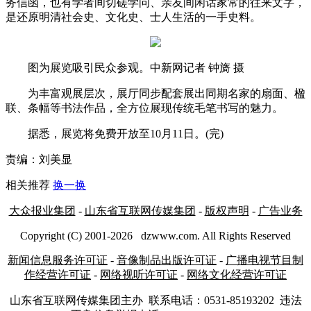
务信函，也有学者间切磋学问、亲友间闲话家常的往来文字，
是还原明清社会史、文化史、士人生活的一手史料。
图为展览吸引民众参观。中新网记者 钟旖 摄
为丰富观展层次，展厅同步配套展出同期名家的扇面、楹
联、条幅等书法作品，全方位展现传统毛笔书写的魅力。
据悉，展览将免费开放至10月11日。(完)
责编：刘美显
相关推荐
换一换
大众报业集团
-
山东省互联网传媒集团
-
版权声明
-
广告业务
Copyright (C) 2001-
2026
dzwww.com. All Rights Reserved
新闻信息服务许可证
-
音像制品出版许可证
-
广播电视节目制
作经营许可证
-
网络视听许可证
-
网络文化经营许可证
山东省互联网传媒集团主办
联系电话：0531-85193202 违法