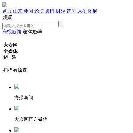
首页
山东
要闻
论坛
舆情
财经
选房
原创
图解
搜索
海报新闻
媒体矩阵
大众网
全媒体
矩 阵
扫描有惊喜!
海报新闻
大众网官方微信