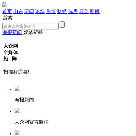
首页
山东
要闻
论坛
舆情
财经
选房
原创
图解
搜索
海报新闻
媒体矩阵
大众网
全媒体
矩 阵
扫描有惊喜!
海报新闻
大众网官方微信