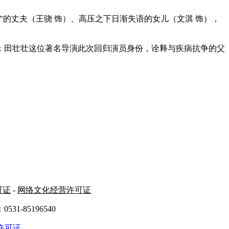
的丈夫（王骁 饰）、高压之下日渐失语的女儿（文淇 饰），
；田壮壮这位著名导演此次回归演员身份，诠释与疾病抗争的父
可证
-
网络文化经营许可证
31-85196540
许可证