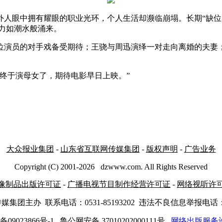
人眼中拥有耀眼的职业光环，个人生活却濒临崩塌。长期“缺位”
力如潮水般涌来。
位演员的对手戏备受期待；王骁与周迅演绎一对走向离婚的夫妻
终于演母女了，期待电影早日上映。”
大众报业集团
-
山东省互联网传媒集团
-
版权声明
-
广告业务
Copyright (C) 2001-
2026
dzwww.com. All Rights Reserved
像制品出版许可证
-
广播电视节目制作经营许可证
-
网络视听许
传媒集团主办
联系电话：0531-85193202 违法不良信息举报电话：05
备09023866号-1
鲁公网安备 37010202000111号
网络出版服务