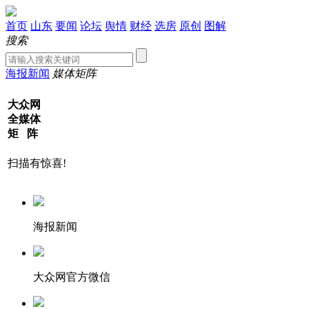
首页
山东
要闻
论坛
舆情
财经
选房
原创
图解
搜索
海报新闻
媒体矩阵
大众网
全媒体
矩 阵
扫描有惊喜!
海报新闻
大众网官方微信