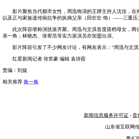
影片聚焦当代都市女性，周迅饰演的王牌主持人沈佳，在外
以及正与家族遗传病抗争的执拗父亲（田壮壮 饰）——三重压
此次阵容堪称演技派齐聚。周迅与文淇首度搭档母女，两
亲一角；林晓杰、张宥浩等实力派演员亦加盟出演。
影片阵容引发了不少网友讨论，有网友表示：“周迅与文淇
红星新闻记者 张世豪 编辑 袁诗葭
责编：刘旋
相关推荐
换一换
新闻信息服务许可证
-
音
山东省互联网
鲁ICP