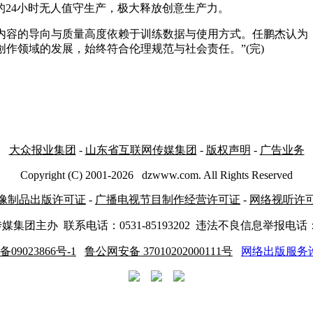
24小时无人值守生产，极大释放创意生产力。
成内容的导向与质量高度依赖于训练数据与使用方式。任鹏杰认为
作领域的发展，始终符合伦理规范与社会责任。”(完)
大众报业集团
-
山东省互联网传媒集团
-
版权声明
-
广告业务
Copyright (C) 2001-
2026
dzwww.com. All Rights Reserved
像制品出版许可证
-
广播电视节目制作经营许可证
-
网络视听许
传媒集团主办
联系电话：0531-85193202 违法不良信息举报电话：05
备09023866号-1
鲁公网安备 37010202000111号
网络出版服务