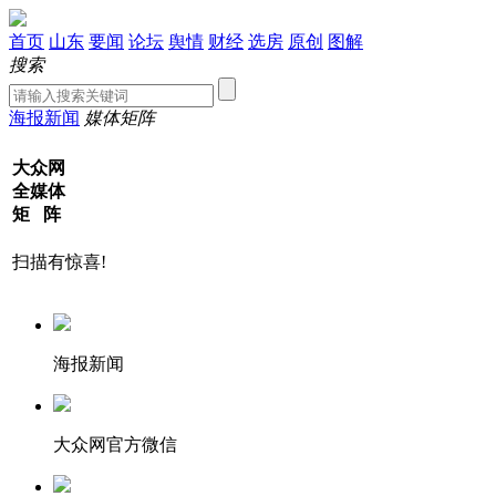
首页
山东
要闻
论坛
舆情
财经
选房
原创
图解
搜索
海报新闻
媒体矩阵
大众网
全媒体
矩 阵
扫描有惊喜!
海报新闻
大众网官方微信