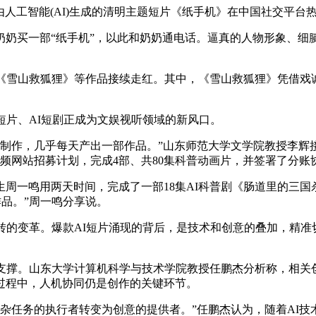
由人工智能(AI)生成的清明主题短片《纸手机》在中国社交平
奶买一部“纸手机”，以此和奶奶通电话。逼真的人物形象、细腻
《雪山救狐狸》等作品接续走红。其中，《雪山救狐狸》凭借戏
短片、AI短剧正成为文娱视听领域的新风口。
剧制作，几乎每天产出一部作品。”山东师范大学文学院教授李辉
频网站招募计划，完成4部、共80集科普动画片，并签署了分账
一鸣用两天时间，完成了一部18集AI科普剧《肠道里的三国杀
作品。”周一鸣分享说。
转的变革。爆款AI短片涌现的背后，是技术和创意的叠加，精准
的支撑。山东大学计算机科学与技术学院教授任鹏杰分析称，相关
过程中，人机协同仍是创作的关键环节。
杂任务的执行者转变为创意的提供者。”任鹏杰认为，随着AI技