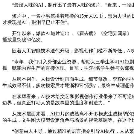
“最没人味的AI，制作出了最有人味的短片。”近来，一段
短片中，一名小男孩攥着积攒的15元人民币，想为去世的奶
才发现是AI，眼泪早已止不住”。
开年以来，爆款AI短片迭出，《霍去病》《空宅异闻录》
播放量突破50亿次。
随着人工智能技术迭代升级，影视创作门槛不断降低，AI
“今年，我们引入外部企业资源，帮助大三学生学习AI短
槛、赋能内容生产的直接体现。目前，学院4名学生参与头部视
从脚本创作、人物设计到画面生成、细节修改，李辉的学生周
生成效果不佳，多次摸索后才逐渐和它‘混熟’，最终生成理想
在李辉看来，AI技术给文艺和影视创作行业带来了不可逆
边界，但真正打动人的是故事里的温度和创造力。”
从技术层面来看，AI短片的成熟离不开多模态生成模型
的生成，文生图大模型设定角色与场景的视觉基调等。在这个
“创意由人主导，通过精准的语言指令引导AI执行，人从繁