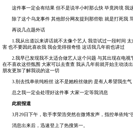
这件事一定会有结果 但不是说半小时那么快 毕竟跨境 我这
除了这个乌龙事件 其他部分网友提到那些歌 就是打死我 骂死
再说几点题外话
1.我从出道以来讲话就不太像个艺人 我尝试过一段时间 太难
害 也不要因此喜欢我 我会觉得很奇怪 这话我几年前也讲过
2.我早已发现我不太适合做艺人这个问题 与其出现在电视节
在不喜欢这些氛围 大家可以去查查 我从几年前就开始主动淡出
朋友更加了解我说的这一切
3.别去找单依纯粉丝 这不是她粉丝做的 是有人希望我生气 
总之我一定会处理好这件事 大家一定等我消息
此前报道
3月29日下午，歌手李荣浩突然在微博发声，指控单依纯“
消息出来后，迅速登上了热搜第一。