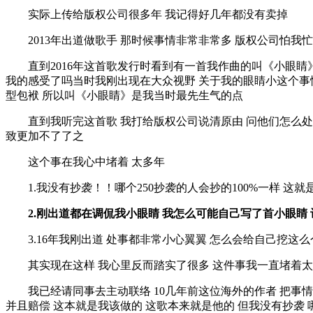
实际上传给版权公司很多年 我记得好几年都没有卖掉
2013年出道做歌手 那时候事情非常非常多 版权公司怕我忙
直到2016年这首歌发行时看到有一首我作曲的叫《小眼睛》
我的感受了吗当时我刚出现在大众视野 关于我的眼睛小这个事情
型包袱 所以叫《小眼睛》是我当时最先生气的点
直到我听完这首歌 我打给版权公司说清原由 问他们怎么处理 
致更加不了了之
这个事在我心中堵着 太多年
1.我没有抄袭！！哪个250抄袭的人会抄的100%一样 这就
2.刚出道都在调侃我小眼睛 我怎么可能自己写了首小眼睛
3.16年我刚出道 处事都非常小心翼翼 怎么会给自己挖这
其实现在这样 我心里反而踏实了很多 这件事我一直堵着太多
我已经请同事去主动联络 10几年前这位海外的作者 把事情经
并且赔偿 这本就是我该做的 这歌本来就是他的 但我没有抄袭 哪