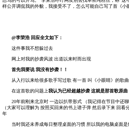
想骂的可以开骂。”李荣浩呼吁网友别去找单依纯粉丝，称“这
样公开调侃我的外貌，我接受不了，怎么可能自己写了首《小
@李荣浩 回应全文如下：
这件事我不想躲过去
网上对我的抄袭风波 出道以来时而出现
首先我要说 我没有抄袭！！
从入行以来给很多歌手写过歌 有一首 叫《小眼睛》的歌曲 
在这首歌的问题上
我认为已经超越抄袭 这就是那首歌原曲 
20年前刚来北京时 一边以扒带形式 （我记得在节目中还聊过
（大家可以理解为 按照买回来的书上谱子弹 然后录下来 回看分
年
当时我还未养成每日整理桌面的习惯 所以我的电脑桌面是爆炸的乱