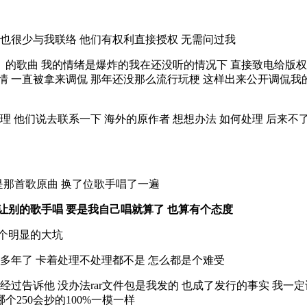
也很少与我联络 他们有权利直接授权 无需问过我
的歌曲 我的情绪是爆炸的我在还没听的情况下 直接致电给版权
 一直被拿来调侃 那年还没那么流行玩梗 这样出来公开调侃我
他们说去联系一下 海外的原作者 想想办法 如何处理 后来不
是那首歌原曲 换了位歌手唱了一遍
 让别的歌手唱 要是我自己唱就算了 也算有个态度
么个明显的大坑
年了 卡着处理不处理都不是 怎么都是个难受
过告诉他 没办法rar文件包是我发的 也成了发行的事实 我一
个250会抄的100%一模一样