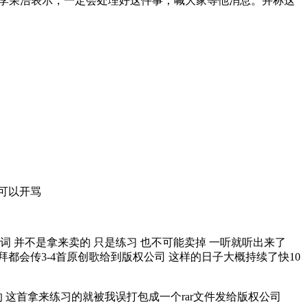
”李荣浩表示，一定会处理好这件事，喊大家等他消息。并称这
可以开骂
词 并不是拿来卖的 只是练习 也不可能卖掉 一听就听出来了
拜都会传3-4首原创歌给到版权公司 这样的日子大概持续了快10
的 这首拿来练习的就被我误打包成一个rar文件发给版权公司