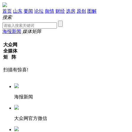
首页
山东
要闻
论坛
舆情
财经
选房
原创
图解
搜索
海报新闻
媒体矩阵
大众网
全媒体
矩 阵
扫描有惊喜!
海报新闻
大众网官方微信