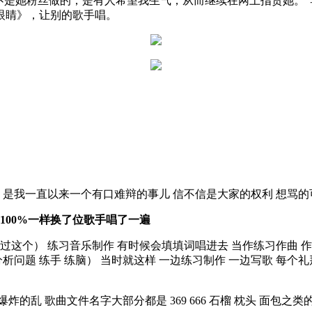
不是她粉丝做的，是有人希望我生气，从而继续在网上指责她。
眼睛》，让别的歌手唱。
是我一直以来一个有口难辩的事儿 信不信是大家的权利 想骂的
100%一样换了位歌手唱了一遍
这个） 练习音乐制作 有时候会填填词唱进去 当作练习作曲 作
析问题 练手 练脑） 当时就这样 一边练习制作 一边写歌 每个礼
 歌曲文件名字大部分都是 369 666 石榴 枕头 面包之类