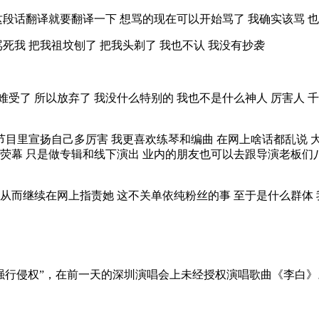
段话翻译就要翻译一下 想骂的现在可以开始骂了 我确实该骂 
我 把我祖坟刨了 把我头剃了 我也不认 我没有抄袭
受了 所以放弃了 我没什么特别的 我也不是什么神人 厉害人 
目里宣扬自己多厉害 我更喜欢练琴和编曲 在网上啥话都乱说 大
荧幕 只是做专辑和线下演出 业内的朋友也可以去跟导演老板们
从而继续在网上指责她 这不关单依纯粉丝的事 至于是什么群体 
强行侵权”，在前一天的深圳演唱会上未经授权演唱歌曲《李白》