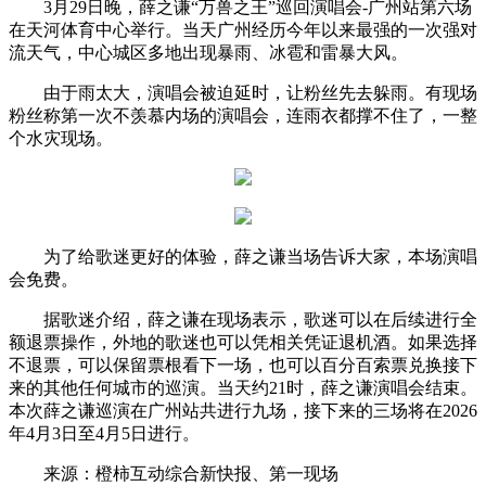
3月29日晚，薛之谦“万兽之王”巡回演唱会-广州站第六场
在天河体育中心举行。当天广州经历今年以来最强的一次强对
流天气，中心城区多地出现暴雨、冰雹和雷暴大风。
由于雨太大，演唱会被迫延时，让粉丝先去躲雨。有现场
粉丝称第一次不羡慕内场的演唱会，连雨衣都撑不住了，一整
个水灾现场。
为了给歌迷更好的体验，薛之谦当场告诉大家，本场演唱
会免费。
据歌迷介绍，薛之谦在现场表示，歌迷可以在后续进行全
额退票操作，外地的歌迷也可以凭相关凭证退机酒。如果选择
不退票，可以保留票根看下一场，也可以百分百索票兑换接下
来的其他任何城市的巡演。当天约21时，薛之谦演唱会结束。
本次薛之谦巡演在广州站共进行九场，接下来的三场将在2026
年4月3日至4月5日进行。
来源：橙柿互动综合新快报、第一现场