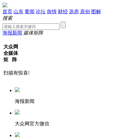
首页
山东
要闻
论坛
舆情
财经
选房
原创
图解
搜索
海报新闻
媒体矩阵
大众网
全媒体
矩 阵
扫描有惊喜!
海报新闻
大众网官方微信