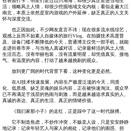
在表面打卡：明星们走过山川湖海，却很少真正走进当地生
活；领略风土人情，却很少挖掘地域文化内核；看似走遍大江
南北，本质上依然是室内游戏的户外延伸，缺乏真正的人文关
怀与深度交流。
也正因如此，不少网友直言不讳：现在很多流水线综艺，
观感上反而不如素人自媒体的旅行Vlog。在拍摄技术高度普
及、设备门槛不断降低的今天，普通博主仅凭一部手机，就能
走进街巷市井，与当地人真诚对话，记录最鲜活的风土人情、
生活百态。没有华丽包装，没有流量明星，却凭借真实、接地
气、有温度的内容，打动了越来越挑剔的观众。
放到更广阔的时代背景下看，这种变化更是必然。
在AI技术快速发展、内容生产极度泛滥的今天，同质
化、低质感、缺乏灵魂的娱乐内容，正在被快速淘汰。观众早
已不再满足于浅层的热闹与刺激，而是越来越追求真实的人、
真诚的表达、真正的生活、真正的情绪价值。
《我们家那小子》的走红，正是踩中了这一时代脉搏。
它不制造焦虑，不炒作冲突，不贩卖人设，只是安安静静
地记录：记录年轻艺人与家人的相处，记录他们的困惑、担