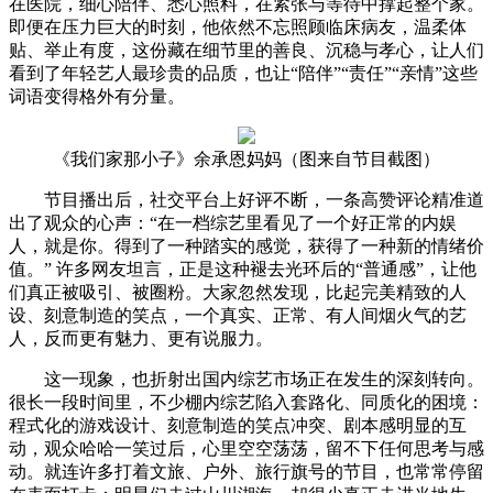
在医院，细心陪伴、悉心照料，在紧张与等待中撑起整个家。
即便在压力巨大的时刻，他依然不忘照顾临床病友，温柔体
贴、举止有度，这份藏在细节里的善良、沉稳与孝心，让人们
看到了年轻艺人最珍贵的品质，也让“陪伴”“责任”“亲情”这些
词语变得格外有分量。
《我们家那小子》余承恩妈妈（图来自节目截图）
节目播出后，社交平台上好评不断，一条高赞评论精准道
出了观众的心声：“在一档综艺里看见了一个好正常的内娱
人，就是你。得到了一种踏实的感觉，获得了一种新的情绪价
值。” 许多网友坦言，正是这种褪去光环后的“普通感”，让他
们真正被吸引、被圈粉。大家忽然发现，比起完美精致的人
设、刻意制造的笑点，一个真实、正常、有人间烟火气的艺
人，反而更有魅力、更有说服力。
这一现象，也折射出国内综艺市场正在发生的深刻转向。
很长一段时间里，不少棚内综艺陷入套路化、同质化的困境：
程式化的游戏设计、刻意制造的笑点冲突、剧本感明显的互
动，观众哈哈一笑过后，心里空空荡荡，留不下任何思考与感
动。就连许多打着文旅、户外、旅行旗号的节目，也常常停留