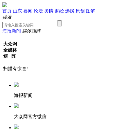
首页
山东
要闻
论坛
舆情
财经
选房
原创
图解
搜索
海报新闻
媒体矩阵
大众网
全媒体
矩 阵
扫描有惊喜!
海报新闻
大众网官方微信