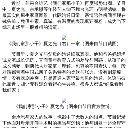
近期，芒果台综艺《我们家那小子》再度强势出圈。节目
中，夏之光、余承恩等年轻艺人卸下舞台光环与明星滤镜，将
最真实的原生家庭图景、代际沟通日常、亲情陪伴瞬间呈现在
镜头前，凭借朴素、真诚、有温度的表现疯狂圈粉，成为当下
综艺市场里一股难得的清流。
《我们家那小子》夏之光（右）一家（图来自节目截图）
节目里，夏之光与父母的沟通细腻真实。他和爸爸妈妈坦
诚交流成长记忆，直面童年教育方式的差异与困惑，从孩子的
成长感受，到两代人对家庭、理解、包容的不同看法，每一段
对话都带着中国式亲子关系特有的柔软与张力。没有刻意煽
情，没有戏剧冲突，只是普通人家里最常见的沟通、体谅与彼
此靠近，却让无数观众看得心生共鸣。很多人都说“好像看到
我们家！”
《我们家那小子》夏之光（图来自节目官方微博）
余承恩与家人的故事，也戳中了无数人的泪点。节目记录
下他面对母亲开颅手术时的担当与沉稳：他与姐姐一起全程守