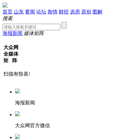
首页
山东
要闻
论坛
舆情
财经
选房
原创
图解
搜索
海报新闻
媒体矩阵
大众网
全媒体
矩 阵
扫描有惊喜!
海报新闻
大众网官方微信